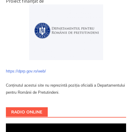
Proiect finanțat de
https://dprp.gov.ro/web/
Conținutul acestui site nu reprezintă poziția oficială a Departamentului
pentru Românii de Pretutindeni.
Буковина
RADIO ONLINE