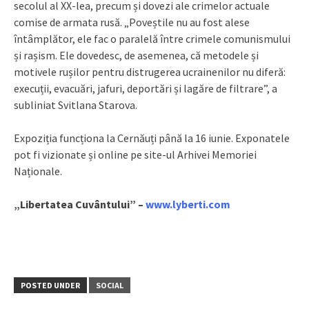
secolul al XX-lea, precum și dovezi ale crimelor actuale
comise de armata rusă. „Poveștile nu au fost alese
întâmplător, ele fac o paralelă între crimele comunismului
și rașism. Ele dovedesc, de asemenea, că metodele și
motivele rușilor pentru distrugerea ucrainenilor nu diferă:
execuții, evacuări, jafuri, deportări și lagăre de filtrare”, a
subliniat Svitlana Starova.
Expoziția funcționa la Cernăuți până la 16 iunie. Exponatele
pot fi vizionate și online pe site-ul Arhivei Memoriei
Naționale.
„Libertatea Cuvântului” –
www.lyberti.com
POSTED UNDER
SOCIAL