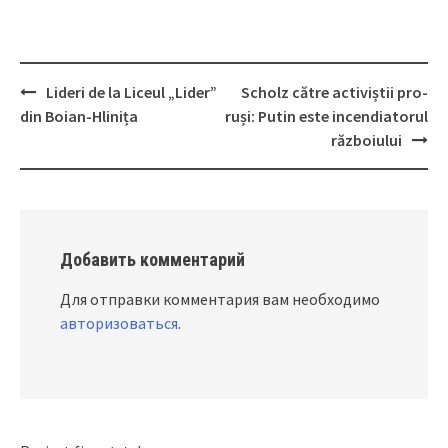
Lideri de la Liceul „Lider”
Scholz către activiștii pro-
Post
din Boian-Hlinița
ruși: Putin este incendiatorul
navigation
războiului
Добавить комментарий
Для отправки комментария вам необходимо
авторизоваться
.