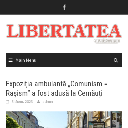
Skip
to
content
Main Menu
Expoziția ambulantă „Comunism =
Rașism” a fost adusă la Cernăuți
3 Июнь 2023
admin