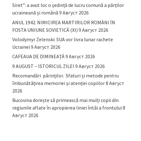
Siret”: a avut loc o ședință de lucru comună a părților
ucraineană și română
9 Август 2026
ANUL 1942. NIMICIREA MARTIRILOR ROMÂNI ÎN
FOSTA UNIUNE SOVIETICĂ (XI)
9 Август 2026
Volodymyr Zelenski: SUA vor livra lunar rachete
Ucrainei
9 Август 2026
CAFEAUA DE DIMINEAȚĂ
9 Август 2026
9 AUGUST – ISTORICUL ZILEI
9 Август 2026
Recomandări părinţilor. Sfaturi și metode pentru
îmbunătățirea memoriei și atenției copiilor
8 Август
2026
Bucovina dorește să primească mai mulți copii din
regiunile aflate în apropierea liniei întâi a frontului
8
Август 2026