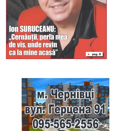
Буковина