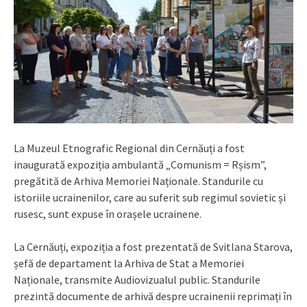
La Muzeul Etnografic Regional din Cernăuți a fost
inaugurată expoziția ambulantă „Comunism = Rșism”,
pregătită de Arhiva Memoriei Naționale. Standurile cu
istoriile ucrainenilor, care au suferit sub regimul sovietic și
rusesc, sunt expuse în orașele ucrainene.
La Cernăuți, expoziția a fost prezentată de Svitlana Starova,
șefă de departament la Arhiva de Stat a Memoriei
Naționale, transmite Audiovizualul public. Standurile
prezintă documente de arhivă despre ucrainenii reprimați în