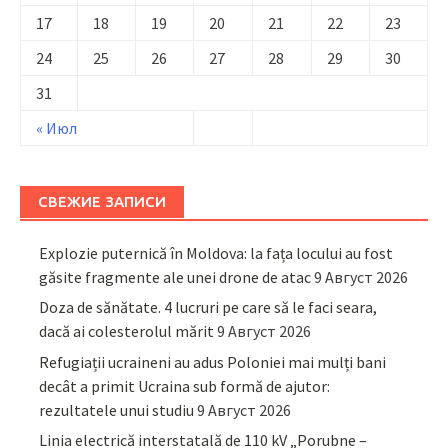
17
18
19
20
21
22
23
24
25
26
27
28
29
30
31
« Июл
СВЕЖИЕ ЗАПИСИ
Explozie puternică în Moldova: la fața locului au fost
găsite fragmente ale unei drone de atac
9 Август 2026
Doza de sănătate. 4 lucruri pe care să le faci seara,
dacă ai colesterolul mărit
9 Август 2026
Refugiații ucraineni au adus Poloniei mai mulți bani
decât a primit Ucraina sub formă de ajutor:
rezultatele unui studiu
9 Август 2026
Linia electrică interstatală de 110 kV „Porubne –