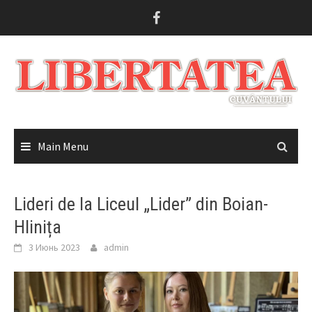
Skip
to
content
Main Menu
Lideri de la Liceul „Lider” din Boian-
Hlinița
3 Июнь 2023
admin