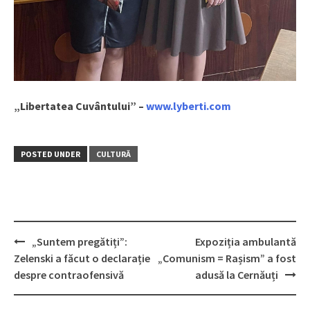
„Libertatea Cuvântului” –
www.lyberti.com
POSTED UNDER
CULTURĂ
„Suntem pregătiți”:
Expoziția ambulantă
Post
Zelenski a făcut o declarație
„Comunism = Rașism” a fost
navigation
despre contraofensivă
adusă la Cernăuți