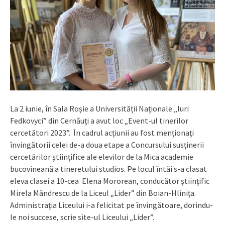
La 2 iunie, în Sala Roșie a Universității Naționale „Iuri
Fedkovyci” din Cernăuți a avut loc „Event-ul tinerilor
cercetători 2023”. În cadrul acțiunii au fost menționați
învingătorii celei de-a doua etape a Concursului susținerii
cercetărilor științifice ale elevilor de la Mica academie
bucovineană a tineretului studios. Pe locul întâi s-a clasat
eleva clasei a 10-cea Elena Mororean, conducător științific
Mirela Mândrescu de la Liceul „Lider” din Boian-Hlinița.
Administrația Liceului i-a felicitat pe învingătoare, dorindu-
le noi succese, scrie site-ul Liceului „Lider”.