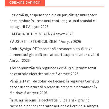
СВЕЖИЕ ЗАПИСИ
La Cernăuți, trupele speciale au pus cătușe unui șofer
de microbuz în urma unui conflict și a unui scandal cu
pasagerii
7 Август 2026
CAFEAUA DE DIMINEAȚĂ
7 Август 2026
7 AUGUST – ISTORICUL ZILEI
7 Август 2026
Andrii Sybiga: RF încearcă să provoace o nouă criză
alimentară globală prin atacuri asupra navelor civile
6
Август 2026
Trei comunități din regiunea Cernăuți au primit seturi
de centrale electrice solare
6 Август 2026
Până la 14 mii de dolari de fiecare: în regiunea Cernăuți
a fost destructurată o rețea de trecere a bărbaților în
Moldova
6 Август 2026
În UE au răspuns la declarația lui Zelenski privind
rachetele pentru apărarea aeriană a Ucrainei
6 Август