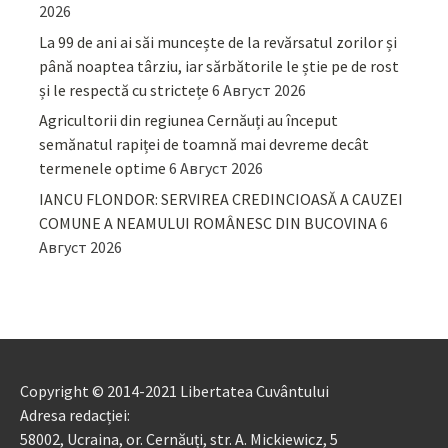
2026
La 99 de ani ai săi muncește de la revărsatul zorilor și
până noaptea târziu, iar sărbătorile le știe pe de rost
și le respectă cu strictețe
6 Август 2026
Agricultorii din regiunea Cernăuți au început
semănatul rapiței de toamnă mai devreme decât
termenele optime
6 Август 2026
IANCU FLONDOR: SERVIREA CREDINCIOASĂ A CAUZEI
COMUNE A NEAMULUI ROMÂNESC DIN BUCOVINA
6
Август 2026
Copyright © 2014-2021 Libertatea Cuvântului
Adresa redacției:
58002, Ucraina, or. Cernăuți, str. A. Mickiewicz, 5