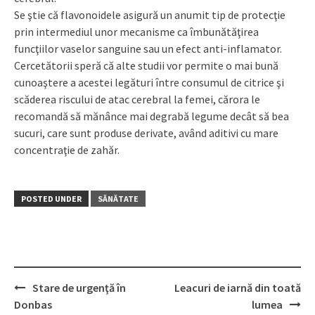
Se ştie că flavonoidele asigură un anumit tip de protecţie
prin intermediul unor mecanisme ca îmbunătăţirea
funcţiilor vaselor sanguine sau un efect anti-inflamator.
Cercetătorii speră că alte studii vor permite o mai bună
cunoaştere a acestei legături între consumul de citrice şi
scăderea riscului de atac cerebral la femei, cărora le
recomandă să mănânce mai degrabă legume decât să bea
sucuri, care sunt produse derivate, având aditivi cu mare
concentraţie de zahăr.
POSTED UNDER
SĂNĂTATE
Stare de urgenţă în
Leacuri de iarnă din toată
Post
Donbas
lumea