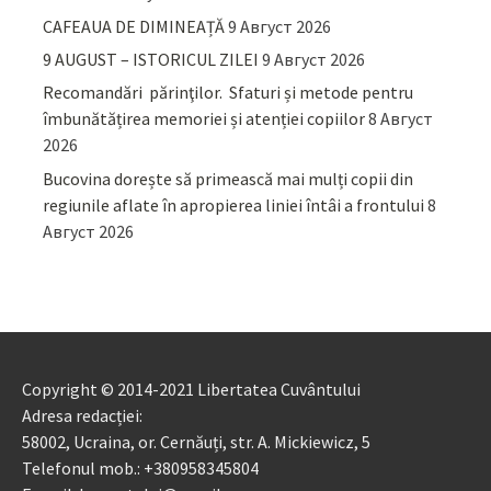
CAFEAUA DE DIMINEAȚĂ
9 Август 2026
9 AUGUST – ISTORICUL ZILEI
9 Август 2026
Recomandări părinţilor. Sfaturi și metode pentru
îmbunătățirea memoriei și atenției copiilor
8 Август
2026
Bucovina dorește să primească mai mulți copii din
regiunile aflate în apropierea liniei întâi a frontului
8
Август 2026
Copyright © 2014-2021 Libertatea Cuvântului
Adresa redacției:
58002, Ucraina, or. Cernăuți, str. A. Mickiewicz, 5
Telefonul mob.: +380958345804