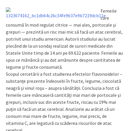
Femeile
care
consumă în mod regulat citrice — mai ales, portocale şi
grepuri — prezintă un risc mai mic să facă un atac cerebral,
potrivit unui studiu american. Autorii studiului au lucrat
plecând de la un sondaj realizat de surori medicale din
Statele Unite timp de 14 ani pe 69.622 paciente. Femeile au
spus ce mănâncă şi au dat amănunte despre cantitatea de
legume şi fructe consumată.
Scopul cercetării a fost studierea efectelor flavonoidelor –
substanţe prezente îndeosebi în fructe, legume, ciocolată
neagră şi vinul roşu – asupra sănătăţii. Concluzia a fost că
femeile care mâncaseră cantităţi mai mari de portocale şi
grepuri, inclusiv suc din aceste fructe, riscau cu 19% mai
puţin să facă un atac cerebral. Analizele au arătat că un
consum mai mare de fructe, legume, mai precis, de
vitamina C, are legatură cu scăderea riscurilor de atac
cerebral.