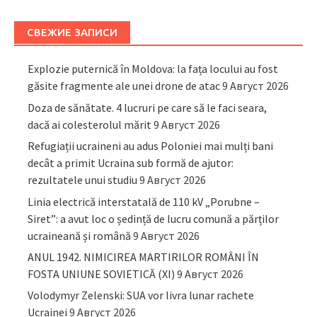
СВЕЖИЕ ЗАПИСИ
Explozie puternică în Moldova: la fața locului au fost
găsite fragmente ale unei drone de atac
9 Август 2026
Doza de sănătate. 4 lucruri pe care să le faci seara,
dacă ai colesterolul mărit
9 Август 2026
Refugiații ucraineni au adus Poloniei mai mulți bani
decât a primit Ucraina sub formă de ajutor:
rezultatele unui studiu
9 Август 2026
Linia electrică interstatală de 110 kV „Porubne –
Siret”: a avut loc o ședință de lucru comună a părților
ucraineană și română
9 Август 2026
ANUL 1942. NIMICIREA MARTIRILOR ROMÂNI ÎN
FOSTA UNIUNE SOVIETICĂ (XI)
9 Август 2026
Volodymyr Zelenski: SUA vor livra lunar rachete
Ucrainei
9 Август 2026