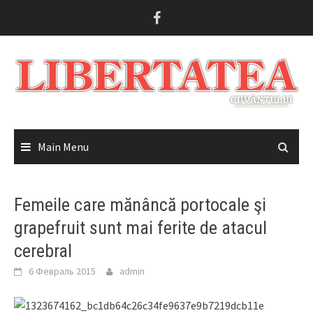
Skip
to
content
Main Menu
Femeile care mănâncă portocale şi
grapefruit sunt mai ferite de atacul
cerebral
6 Февраль 2015
admin