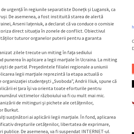
ii de urgență în regiunile separatiste Donețk și Lugansk, ca
uși. De asemenea, a fost instituită starea de alertă
ainei, Arseni Iațeniuk, a declarat că va conduce o comisie
h
oriza direct situația în zonele de conflict. Obiectivul
ităților tuturor organelor puterii pentru a garanta
C
D
nizat zilele trecute un miting în faţa sediului
d punerea în aplicare a legii marţiale în Ucraina. La miting
vişti de partid. Preşedintele filialei regionale a uniunii
licarea legii marţiale reprezintă la etapa actuală o
organizaţiei studenţeşti „Svoboda”, Andrii Iliuk, spune că
cării ei ţara îşi va orienta toate eforturile pentru
ă numărul victimelor războiului va fi cu mult mai mic.
nizării de mitinguri şi pichete ale cetăţenilor,
or Burkut.
i susţinători ai aplicării legii marţiale. În fond, aplicarea
nificativ drepturile cetăţenilor, libertatea de exprimare,
nări publice. De asemenea, va fi suspendat INTERNET-ul.