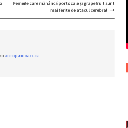
ko
Femeile care mănâncă portocale şi grapefruit sunt
mai ferite de atacul cerebral
имо
авторизоваться
.