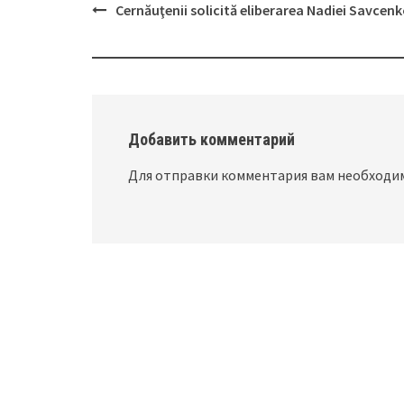
Cernăuţenii solicită eliberarea Nadiei Savcen
Post
navigation
Добавить комментарий
Для отправки комментария вам необход