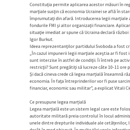
Constituţia permite aplicarea acestor măsuri în reg
marţiale susţin că economia Ucrainei se află în star
împrumutaţi din afară. Introducerea legii marţiale a
fondurile FMI şi altor organizaţii financiare. Aplicar
situaţie imediat ar spune că Ucraina declară război R
Igor Burkut.
Ideea reprezentanţilor partidului Svoboda a fost crit
„În cazul impunerii legii marţiale aceştia ar fi fost 
sunt interzise în astfel de condiţii. Îi întreb pe act
restricţii? Sunt pregătiţi să lucreze câte 10-11 ore 
Și dacă cineva crede că legea marțială înseamnă răz
economia. În faţa întreprinderilor vor fi puse sarcin
financiar, economic sau militar”, a explicat Vitali Ci
Ce presupune legea marțială
Legea marțială este un sistem legal care este folosi
autoritate militară preia controlul în locul adminis
unele dintre drepturile individuale ale cetățenilor
decât în mod obișnuit. În multe țări unele infracți