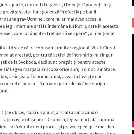
iuni aparte, cum ar fi Lugansk şi Doneţk. Oponenţii legii
e gravă şi statul funcţionează în efectiv pe banii
r dăuna grav Ucrainei, care nu ar mai avea acces la
ea legii marţiale ar fi la îndemâna lui Putin, care în această
usiei, care la rândul ei trebuie să se apere” , a menţionat
icată şi de către comisarul militar regional, Vitali Ciurai.
imediat arestaţi, pentru că astfel de întruniri şi mitinguri
iviştii de la Svoboda, dacă sunt pregătiţi pentru aceste
pe zi? Legea marţială ar stopa orice sprijin din străinătate.
boi, se înşeală. În primul rând, aceasta loveşte dur
i concrete, pentru că nu vom primi de nicăieri sprijin
urai.
t (de obicei, după un anunț oficial) atunci când o
trației civile obișnuite. De obicei, legea marțială suprimă
, limitează durata unui proces, și prevede pedepse mai dure
uni se pedepsesc cu moartea, chiar dacă legea obișnuită nu