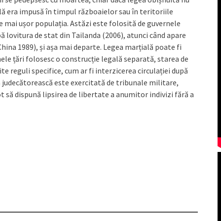
ă era impusă în timpul războaielor sau în teritoriile
 mai ușor populația. Astăzi este folosită de guvernele
 lovitura de stat din Tailanda (2006), atunci când apare
na 1989), și așa mai departe. Legea marțială poate fi
nele țări folosesc o construcție legală separată, starea de
e reguli specifice, cum ar fi interzicerea circulației după
 judecătorească este exercitată de tribunale militare,
 să dispună lipsirea de libertate a anumitor indivizi fără a