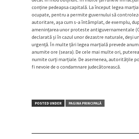
conține pedeapsa capitală. La început legea marțial
ocupate, pentru a permite guvernului să controleze
autoritare, așa cum s-a întâmplat, de exemplu, după
amenințarea unor proteste antiguvernamentale (Chi
declarată și în cazul unor dezastre naturale, deși u
urgență. În multe țări legea marțială prevede anumit
anumite ore (seara). De cele mai multe ori, puterea
numite curți marțiale. De asemenea, autoritățile pot
fi nevoie de o condamnare judecătorească.
POSTED UNDER
PAGINA PRINCIPALĂ