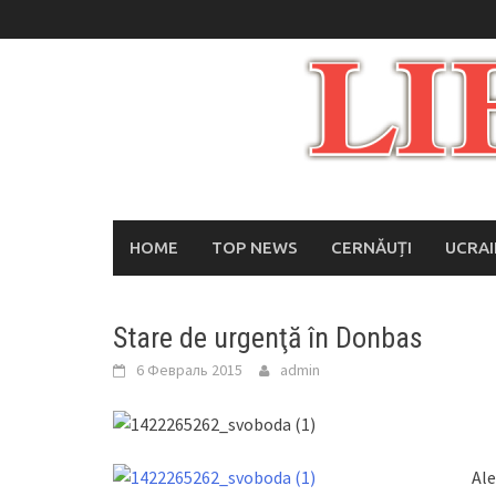
Skip
to
content
HOME
TOP NEWS
CERNĂUȚI
UCRA
Stare de urgenţă în Donbas
6 Февраль 2015
admin
Ale