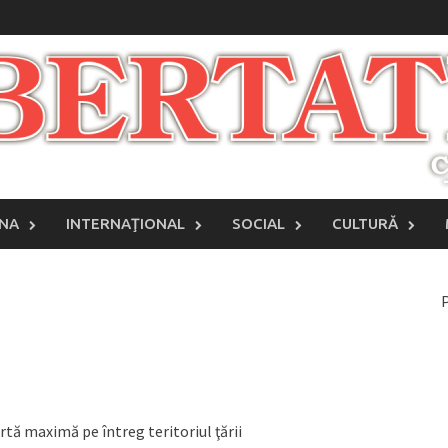
INA
INTERNAŢIONAL
SOCIAL
CULTURĂ
P
rtă maximă pe întreg teritoriul ţării