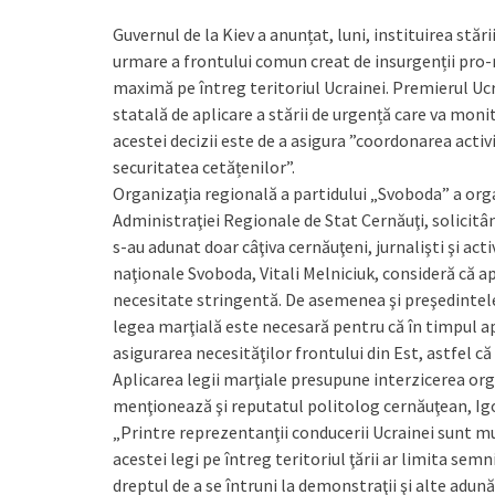
Guvernul de la Kiev a anunțat, luni, instituirea stăr
urmare a frontului comun creat de insurgenții pro-r
maximă pe întreg teritoriul Ucrainei. Premierul Ucr
statală de aplicare a stării de urgență care va monit
acestei decizii este de a asigura ”coordonarea activ
securitatea cetățenilor”.
Organizaţia regională a partidului „Svoboda” a orga
Administraţiei Regionale de Stat Cernăuţi, solicitân
s-au adunat doar câţiva cernăuţeni, jurnalişti şi acti
naţionale Svoboda, Vitali Melniciuk, consideră că ap
necesitate stringentă. De asemenea şi preşedintele 
legea marţială este necesară pentru că în timpul apli
asigurarea necesităţilor frontului din Est, astfel c
Aplicarea legii marţiale presupune interzicerea orga
menţionează şi reputatul politolog cernăuţean, Ig
„Printre reprezentanţii conducerii Ucrainei sunt mulţ
acestei legi pe întreg teritoriul ţării ar limita sem
dreptul de a se întruni la demonstraţii şi alte adu