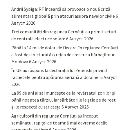
Andrii Sybiga: RF încearcă să provoace o nouă criză
alimentară globală prin atacuri asupra navelor civile
6
Август 2026
Trei comunități din regiunea Cernăuți au primit seturi
de centrale electrice solare
6 Август 2026
Până la 14 mii de dolari de fiecare: în regiunea Cernăuți
a fost destructurată o rețea de trecere a bărbaților în
Moldova
6 Август 2026
În UE au răspuns la declarația lui Zelenski privind
rachetele pentru apărarea aeriană a Ucrainei
6 Август
2026
La 99 de ani ai săi muncește de la revărsatul zorilor și
până noaptea târziu, iar sărbătorile le știe pe de rost
și le respectă cu strictețe
6 Август 2026
Agricultorii din regiunea Cernăuți au început
semănatul rapiței de toamnă mai devreme decât
termenele optime
6 Август 2026