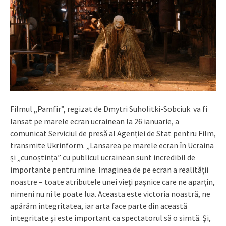
Filmul „Pamfir”, regizat de Dmytri Suholitki-Sobciuk va fi
lansat pe marele ecran ucrainean la 26 ianuarie, a
comunicat Serviciul de presă al Agenției de Stat pentru Film,
transmite Ukrinform. „Lansarea pe marele ecran în Ucraina
și „cunoștința” cu publicul ucrainean sunt incredibil de
importante pentru mine. Imaginea de pe ecran a realității
noastre – toate atributele unei vieți pașnice care ne aparțin,
nimeni nu ni le poate lua. Aceasta este victoria noastră, ne
apărăm integritatea, iar arta face parte din această
integritate și este important ca spectatorul să o simtă. Și,