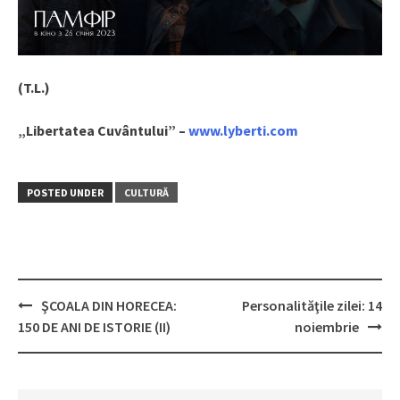
(T.L.)
„Libertatea Cuvântului” –
www.lyberti.com
POSTED UNDER
CULTURĂ
ŞCOALA DIN HORECEA:
Personalităţile zilei: 14
Post
150 DE ANI DE ISTORIE (II)
noiembrie
navigation