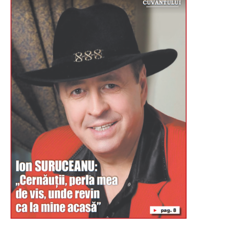
Буковина