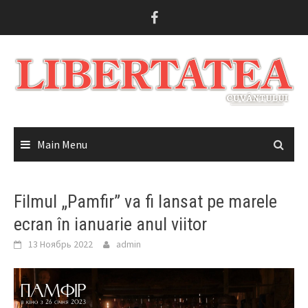
Skip
to
content
Main Menu
Filmul „Pamfir” va fi lansat pe marele
ecran în ianuarie anul viitor
13 Ноябрь 2022
admin