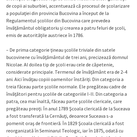
de copii ai suburbiei, accentuează că procesul de şcolarizare
a populaţiei din provincia Bucovina a început de la
Regulamentul şcolilor din Bucovina care prevedea
învăţământul obligatoriu şi crearea a patru feluri de şcoli,
emis de autorităţile austriece în 1786.
– De prima categorie ţineau şcolile triviale din satele
bucovinene cu învăţământul de trei ani, precizează domnul
Nicolae. Al doilea tip de şcoli erau cele de căpetenie,
considerate principale. Termenul de învăţământ era de 2-4
ani. Aici învăţau copiii oamenilor înstăriţi. Din categoria a
treia făceau parte şcolile normale. Ele pregăteau cadre de
învăţători pentru şcolile de categoriile I-II. Din categoria a
patra, cea mai înaltă, făceau parte şcolile clericale, care
pregăteau preoţi. În anul 1789 Şcoala clericală de la Suceava
a fost transferată la Cernăuţi, deoarece Suceava s-a
pomenit oraş de frontieră. În 1829 Şcoala clericală a fost
reorganizată în Seminarul Teologic, iar în 1875, odată cu