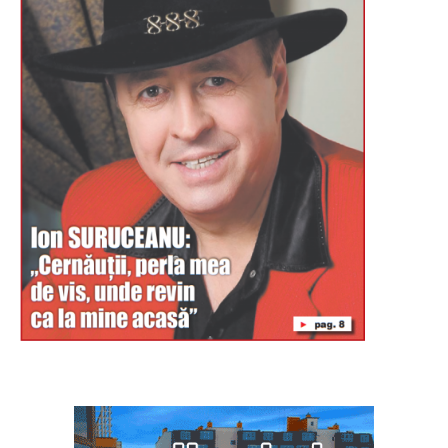
Буковина