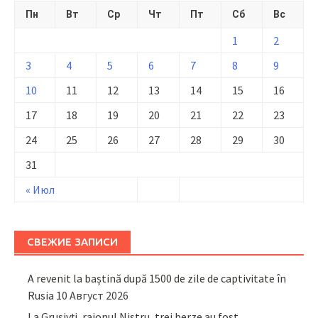
Пн
Вт
Ср
Чт
Пт
Сб
Вс
1
2
3
4
5
6
7
8
9
10
11
12
13
14
15
16
17
18
19
20
21
22
23
24
25
26
27
28
29
30
31
« Июл
СВЕЖИЕ ЗАПИСИ
A revenit la baștină după 1500 de zile de captivitate în
Rusia
10 Август 2026
La Grușivți, raionul Nistru, trei berze au fost