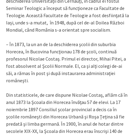
deschiderea Universităţii din Cernăuţi, în cadrul ei fostul
Seminar Teologic a început să funcţioneze ca Facultate de
Teologie. Această Facultate de Teologie a fost desfiinţată la
Iaşi, unde s-a mutat, în 1948, după cel de-al Doilea Război
Mondial, când România s-a orientat spre socialism.
– În 1873, la un an de la deschiderea şcolii din suburbia
Horecea, în Bucovina funcţionau 178 de şcoli, continuă
profesorul Nicolae Costaş. Primul ei director, Mihai Pitei, a
fost absolvent al Şcolii Normale. El, ca şi alţi colegi de-ai
săi, a rămas în post şi după instaurarea administraţiei
româneşti.
Din statisticele, de care dispune Nicolae Costaş, aflăm că în
anul 1873 la Şcoala din Horecea învăţau 57 de elevi. La 17
noiembrie 1897 Consiliul şcolar provincial a decis ca în
şcolile româneşti din Horecea Urbană şi Roşa Ţeţina să fie
predată şi limba germană. În 1900, în anul de hotar dintre
secolele XIX-XX, la Şcoala din Horecea erau înscrişi 140 de