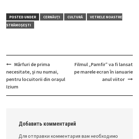
POSTED UNDER
CERNĂUȚI
CULTURĂ
VETRELE NOASTRE
STRĂMOȘEȘTI
Mărfuri de prima
Filmul „Pamfir” va fi lansat
Post
necesitate, şi nu numai,
pe marele ecran în ianuarie
navigation
pentru locuitorii din oraşul
anul viitor
Izium
Добавить комментарий
Для отправки комментария вам необходимо