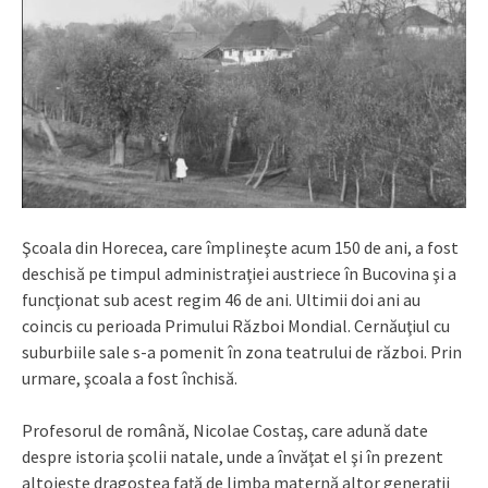
Şcoala din Horecea, care împlineşte acum 150 de ani, a fost
deschisă pe timpul administraţiei austriece în Bucovina şi a
funcţionat sub acest regim 46 de ani. Ultimii doi ani au
coincis cu perioada Primului Război Mondial. Cernăuţiul cu
suburbiile sale s-a pomenit în zona teatrului de război. Prin
urmare, şcoala a fost închisă.
Profesorul de română, Nicolae Costaş, care adună date
despre istoria şcolii natale, unde a învăţat el şi în prezent
altoieşte dragostea faţă de limba maternă altor generaţii