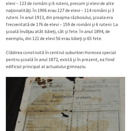
elevi – 123 de români şi 6 ruteni, precum şi elevi de alte
naţionalităţi. În 1906 erau 127 de elevi – 114 români şi 3
ruteni. În anul 1913, din preajma războiului, şcoala era
frecventată de 176 de elevi – 159 de români şi 6 ruteni. La
şcoală învăţau atât băieţi, cât şi fete. În anul 1894, de
exemplu, din 121 de elevi 56 erau băieţi şi 65 fete.
Clădirea construită în centrul suburbiei Horecea special
pentru şcoală în anul 1872, există şi în prezent, ea fiind
edificiul principal al actualului gimnaziu.