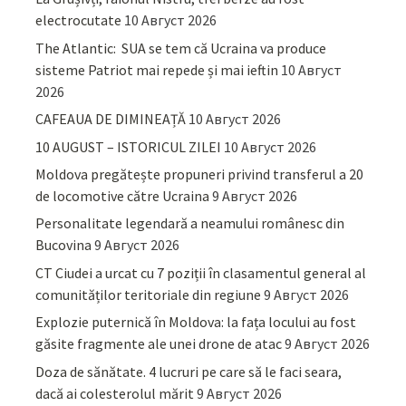
electrocutate
10 Август 2026
The Atlantic: SUA se tem că Ucraina va produce
sisteme Patriot mai repede și mai ieftin
10 Август
2026
CAFEAUA DE DIMINEAȚĂ
10 Август 2026
10 AUGUST – ISTORICUL ZILEI
10 Август 2026
Moldova pregătește propuneri privind transferul a 20
de locomotive către Ucraina
9 Август 2026
Personalitate legendară a neamului românesc din
Bucovina
9 Август 2026
CT Ciudei a urcat cu 7 poziții în clasamentul general al
comunităților teritoriale din regiune
9 Август 2026
Explozie puternică în Moldova: la fața locului au fost
găsite fragmente ale unei drone de atac
9 Август 2026
Doza de sănătate. 4 lucruri pe care să le faci seara,
dacă ai colesterolul mărit
9 Август 2026