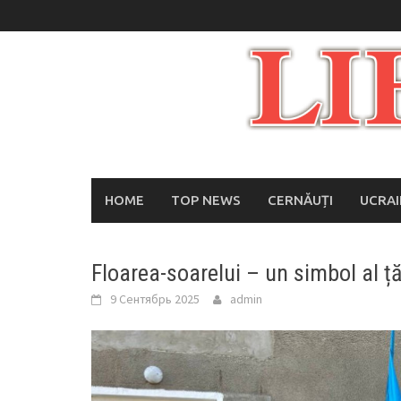
Skip
to
content
HOME
TOP NEWS
CERNĂUȚI
UCRA
Floarea-soarelui – un simbol al ță
9 Сентябрь 2025
admin