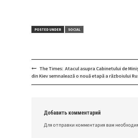
POSTED UNDER
SOCIAL
The Times: Atacul asupra Cabinetului de Miniș
Post
din Kiev semnalează o nouă etapă a războiului Rus
navigation
Добавить комментарий
Для отправки комментария вам необход