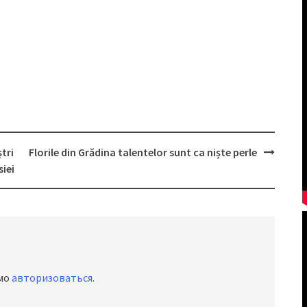
tri
Florile din Grădina talentelor sunt ca niște perle
iei
имо
авторизоваться
.