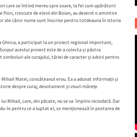
ri care se întind mereu spre soare, la fel cum apărătorii
e flori, crescute de elevii din Boian, au devenit o amintire
elor ale căror nume sunt înscrise pentru totdeauna în istoria
na Ghirca, a participat la un proiect regional important,
 Scopul acestui proiect este de a colecta și păstra
 simboluri ale curajului, tăriei de caracter și iubirii pentru
e Mihail Matei, consăteanul erou. Ea a adunat informații și
 istorie despre curaj, devotament și visuri mărețe.
l lui Mihail, care, din păcate, nu se va împlini niciodată. Dar
indu-le pentru ce a luptat el, se menționează în postarea de