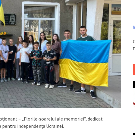
h
C
D
oționant – „Florile-soarelui ale memoriei”, dedicat
le pentru independența Ucrainei.