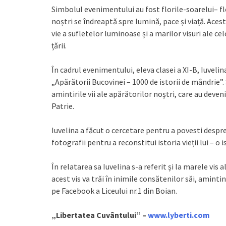
Simbolul evenimentului au fost florile-soarelui– flo
noștri se îndreaptă spre lumină, pace și viață. Acest
vie a sufletelor luminoase și a marilor visuri ale c
țării.
În cadrul evenimentului, eleva clasei a XI-B, Iuveli
„Apărătorii Bucovinei – 1000 de istorii de mândrie”.
amintirile vii ale apărătorilor noștri, care au devenit
Patrie.
Iuvelina a făcut o cercetare pentru a povesti despr
fotografii pentru a reconstitui istoria vieții lui – o
În relatarea sa Iuvelina s-a referit și la marele vis a
acest vis va trăi în inimile consătenilor săi, amint
pe Facebook a Liceului nr.1 din Boian.
„Libertatea Cuvântului” –
www.lyberti.com