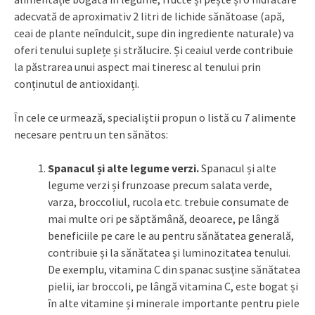
adecvată de aproximativ 2 litri de lichide sănătoase (apă,
ceai de plante neîndulcit, supe din ingrediente naturale) va
oferi tenului suplețe și strălucire. Și ceaiul verde contribuie
la păstrarea unui aspect mai tineresc al tenului prin
conținutul de antioxidanți.
În cele ce urmează, specialiştii propun o listă cu 7 alimente
necesare pentru un ten sănătos:
Spanacul și alte legume verzi.
Spanacul și alte
legume verzi și frunzoase precum salata verde,
varza, broccoliul, rucola etc. trebuie consumate de
mai multe ori pe săptămână, deoarece, pe lângă
beneficiile pe care le au pentru sănătatea generală,
contribuie și la sănătatea și luminozitatea tenului.
De exemplu, vitamina C din spanac susține sănătatea
pielii, iar broccoli, pe lângă vitamina C, este bogat și
în alte vitamine și minerale importante pentru piele