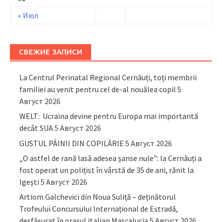
« Июл
СВЕЖИЕ ЗАПИСИ
La Centrul Perinatal Regional Cernăuți, toți membrii
familiei au venit pentru cel de-al nouălea copil
5
Август 2026
WELT: Ucraina devine pentru Europa mai importantă
decât SUA
5 Август 2026
GUSTUL PÂINII DIN COPILĂRIE
5 Август 2026
„O astfel de rană lasă adesea șanse nule”: la Cernăuți a
fost operat un polițist în vârstă de 35 de ani, rănit la
Igești
5 Август 2026
Artiom Galchevici din Noua Suliță – deținătorul
Trofeului Concursului Internațional de Estradă,
desfășurat în orașul italian Mascalucia
5 Август 2026