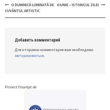
O DUMINICĂ LUMINATĂ DE
4 IUNIE – ISTORICUL ZILEI
Post
CUVÂNTUL ARTISTIC
navigation
Добавить комментарий
Для отправки комментария вам необходимо
авторизоваться
.
Proiect finanțat de