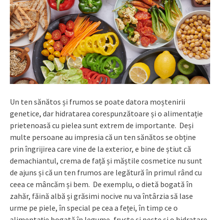
Un ten sănătos și frumos se poate datora moștenirii
genetice, dar hidratarea corespunzătoare și o alimentație
prietenoasă cu pielea sunt extrem de importante. Deși
multe persoane au impresia că un ten sănătos se obține
prin îngrijirea care vine de la exterior, e bine de știut că
demachiantul, crema de față și măștile cosmetice nu sunt
de ajuns și că un ten frumos are legătură în primul rând cu
ceea ce mâncăm și bem. De exemplu, o dietă bogată în
zahăr, făină albă și grăsimi nocive nu va întârzia să lase
urme pe piele, în special pe cea a feței, în timp ce o
alimentație bogată în legume, fructe și pește și o hidratare