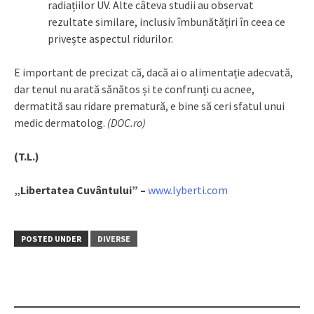
radiațiilor UV. Alte câteva studii au observat
rezultate similare, inclusiv îmbunătățiri în ceea ce
privește aspectul ridurilor.
E important de precizat că, dacă ai o alimentație adecvată,
dar tenul nu arată sănătos și te confrunți cu acnee,
dermatită sau ridare prematură, e bine să ceri sfatul unui
medic dermatolog.
(DOC.ro)
(T.L.)
„Libertatea Cuvântului” –
www.lyberti.com
POSTED UNDER
DIVERSE