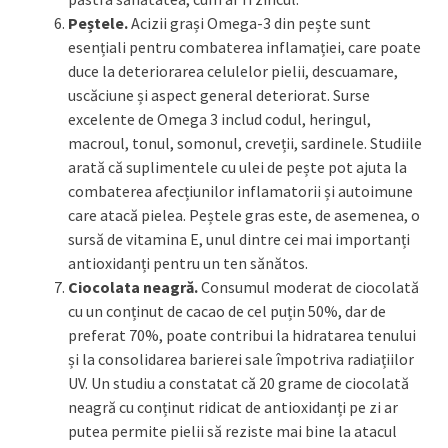
Peștele.
Acizii grași Omega-3 din pește sunt
esențiali pentru combaterea inflamației, care poate
duce la deteriorarea celulelor pielii, descuamare,
uscăciune și aspect general deteriorat. Surse
excelente de Omega 3 includ codul, heringul,
macroul, tonul, somonul, creveții, sardinele. Studiile
arată că suplimentele cu ulei de pește pot ajuta la
combaterea afecțiunilor inflamatorii și autoimune
care atacă pielea. Peștele gras este, de asemenea, o
sursă de vitamina E, unul dintre cei mai importanți
antioxidanți pentru un ten sănătos.
Ciocolata neagră.
Consumul moderat de ciocolată
cu un conținut de cacao de cel puțin 50%, dar de
preferat 70%, poate contribui la hidratarea tenului
și la consolidarea barierei sale împotriva radiațiilor
UV. Un studiu a constatat că 20 grame de ciocolată
neagră cu conținut ridicat de antioxidanți pe zi ar
putea permite pielii să reziste mai bine la atacul