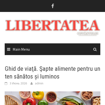
Skip
to
content
Main Menu
Ghid de viaţă. Şapte alimente pentru un
ten sănătos și luminos
3 Июнь 2026
admin