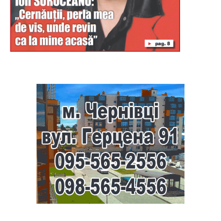
Буковина