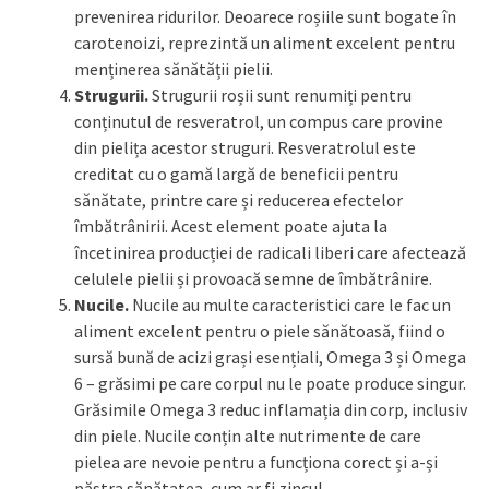
prevenirea ridurilor. Deoarece roșiile sunt bogate în
carotenoizi, reprezintă un aliment excelent pentru
menținerea sănătății pielii.
Strugurii.
Strugurii roșii sunt renumiți pentru
conținutul de resveratrol, un compus care provine
din pielița acestor struguri. Resveratrolul este
creditat cu o gamă largă de beneficii pentru
sănătate, printre care și reducerea efectelor
îmbătrânirii. Acest element poate ajuta la
încetinirea producției de radicali liberi care afectează
celulele pielii și provoacă semne de îmbătrânire.
Nucile.
Nucile au multe caracteristici care le fac un
aliment excelent pentru o piele sănătoasă, fiind o
sursă bună de acizi grași esențiali, Omega 3 și Omega
6 – grăsimi pe care corpul nu le poate produce singur.
Grăsimile Omega 3 reduc inflamația din corp, inclusiv
din piele. Nucile conțin alte nutrimente de care
pielea are nevoie pentru a funcționa corect și a-și
păstra sănătatea, cum ar fi zincul.