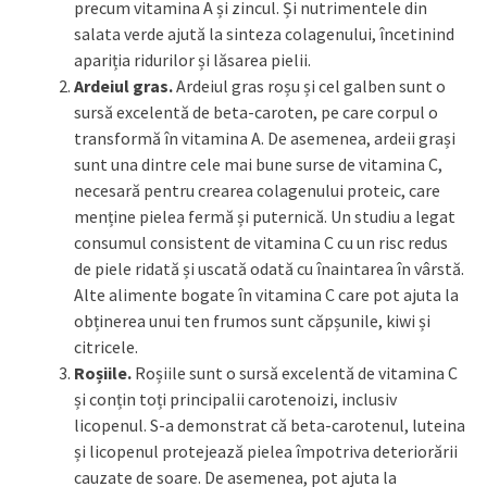
precum vitamina A și zincul. Și nutrimentele din
salata verde ajută la sinteza colagenului, încetinind
apariția ridurilor și lăsarea pielii.
Ardeiul gras.
Ardeiul gras roșu și cel galben sunt o
sursă excelentă de beta-caroten, pe care corpul o
transformă în vitamina A. De asemenea, ardeii grași
sunt una dintre cele mai bune surse de vitamina C,
necesară pentru crearea colagenului proteic, care
menține pielea fermă și puternică. Un studiu a legat
consumul consistent de vitamina C cu un risc redus
de piele ridată și uscată odată cu înaintarea în vârstă.
Alte alimente bogate în vitamina C care pot ajuta la
obținerea unui ten frumos sunt căpșunile, kiwi și
citricele.
Roșiile.
Roșiile sunt o sursă excelentă de vitamina C
și conțin toți principalii carotenoizi, inclusiv
licopenul. S-a demonstrat că beta-carotenul, luteina
și licopenul protejează pielea împotriva deteriorării
cauzate de soare. De asemenea, pot ajuta la