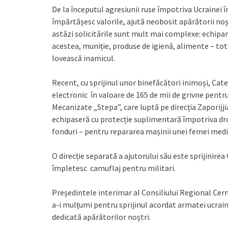
De la începutul agresiunii ruse împotriva Ucrainei în
împărtășesc valorile, ajută neobosit apărătorii noș
astăzi solicitările sunt mult mai complexe: echip
acestea, muniție, produse de igienă, alimente – tot ce
lovească inamicul.
Recent, cu sprijinul unor binefăcători inimoși, Cat
electronic în valoare de 165 de mii de grivne pentr
Mecanizate „Stepa”, care luptă pe direcția Zaporijji
echipaseră cu protecție suplimentară împotriva dro
fonduri – pentru repararea mașinii unei femei medic
O direcție separată a ajutorului său este sprijinire
împletesc camuflaj pentru militari.
Președintele interimar al Consiliului Regional Cern
a-i mulțumi pentru sprijinul acordat armatei ucrain
dedicată apărătorilor noștri.