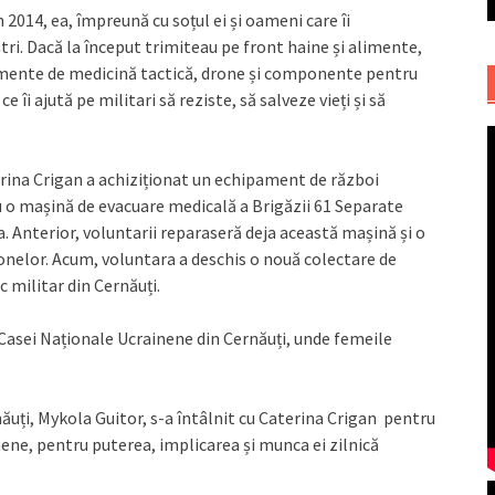
 2014, ea, împreună cu soțul ei și oameni care îi
tri. Dacă la început trimiteau pe front haine și alimente,
amente de medicină tactică, drone și componente pentru
 îi ajută pe militari să reziste, să salveze vieți și să
erina Crigan a achiziționat un echipament de război
u o mașină de evacuare medicală a Brigăzii 61 Separate
a. Anterior, voluntarii reparaseră deja această mașină și o
nelor. Acum, voluntara a deschis o nouă colectare de
 militar din Cernăuți.
a Casei Naționale Ucrainene din Cernăuți, unde femeile
ăuți, Mykola Guitor, s-a întâlnit cu Caterina Crigan pentru
ene, pentru puterea, implicarea și munca ei zilnică