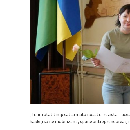
„Trăim atât timp cât armata noastră rezistă – acea
haideți să ne mobilizăm”, spune antreprenoarea și