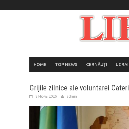
Skip
to
content
HOME
TOP NEWS
CERNĂUȚI
UCRA
Grijile zilnice ale voluntarei Cate
8 Июль 2026
admin