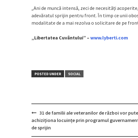
„Ani de muncă intensă, zeci de necesități acoperite
adevăratul sprijin pentru front. În timp ce unii obose
modalitate de a mai rezolva o solicitare de pe front
„Libertatea Cuvântului” –
www.lyberti.com
POSTED UNDER
SOCIAL
31 de familii ale veteranilor de război vor put
Post
achiziționa locuințe prin programul guvernamen
navigation
de sprijin