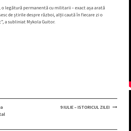
, o legătură permanentă cu militarii – exact așa arată
sc de știrile despre război, alții caută în fiecare zi o
”, a subliniat Mykola Guitor.
ea
9 IULIE – ISTORICUL ZILEI
tal