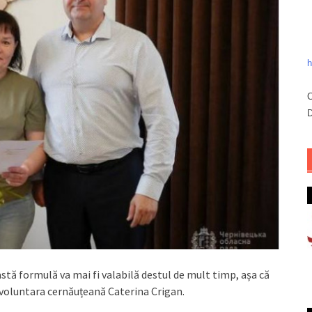
h
C
D
stă formulă va mai fi valabilă destul de mult timp, așa că
 voluntara cernăuțeană Caterina Crigan.