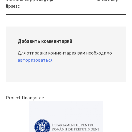
navigation
lipsesc
Добавить комментарий
Для отправки комментария вам необходимо
авторизоваться
.
Proiect finanțat de