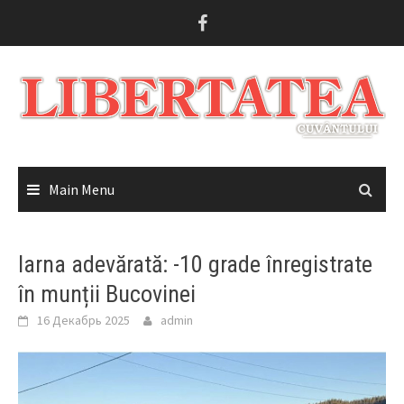
Skip
to
content
Main Menu
Iarna adevărată: -10 grade înregistrate
în munții Bucovinei
16 Декабрь 2025
admin