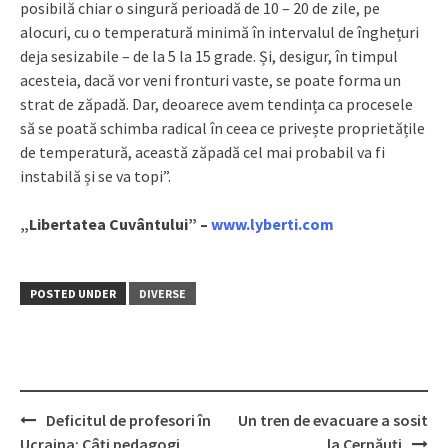
posibilă chiar o singură perioadă de 10 – 20 de zile, pe
alocuri, cu o temperatură minimă în intervalul de înghețuri
deja sesizabile – de la 5 la 15 grade. Și, desigur, în timpul
acesteia, dacă vor veni fronturi vaste, se poate forma un
strat de zăpadă. Dar, deoarece avem tendința ca procesele
să se poată schimba radical în ceea ce privește proprietățile
de temperatură, această zăpadă cel mai probabil va fi
instabilă și se va topi”.
„Libertatea Cuvântului” –
www.lyberti.com
POSTED UNDER
DIVERSE
Deficitul de profesori în
Un tren de evacuare a sosit
Post
Ucraina: Câți pedagogi
la Cernăuți