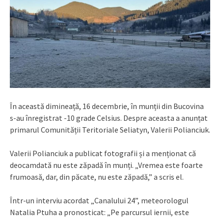
În această dimineață, 16 decembrie, în munții din Bucovina
s-au înregistrat -10 grade Celsius. Despre aceasta a anunțat
primarul Comunității Teritoriale Seliatyn, Valerii Polianciuk.
Valerii Polianciuk a publicat fotografii și a menționat că
deocamdată nu este zăpadă în munți. „Vremea este foarte
frumoasă, dar, din păcate, nu este zăpadă,” a scris el.
Într-un interviu acordat „Canalului 24”, meteorologul
Natalia Ptuha a pronosticat: „Pe parcursul iernii, este