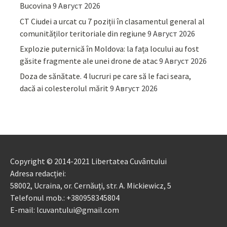
Bucovina
9 Август 2026
CT Ciudei a urcat cu 7 poziții în clasamentul general al
comunităților teritoriale din regiune
9 Август 2026
Explozie puternică în Moldova: la fața locului au fost
găsite fragmente ale unei drone de atac
9 Август 2026
Doza de sănătate. 4 lucruri pe care să le faci seara,
dacă ai colesterolul mărit
9 Август 2026
Copyright © 2014-2021 Libertatea Cuvântului
Adresa redacției:
58002, Ucraina, or. Cernăuți, str. A. Mickiewicz, 5
Telefonul mob.: +380958345804
E-mail: lcuvantului@gmail.com