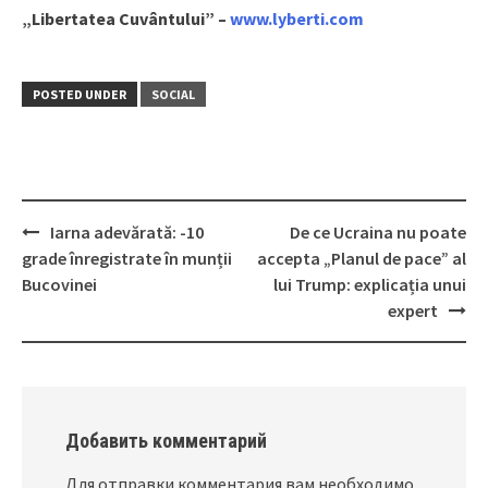
„Libertatea Cuvântului” –
www.lyberti.com
POSTED UNDER
SOCIAL
Iarna adevărată: -10
De ce Ucraina nu poate
Post
grade înregistrate în munții
accepta „Planul de pace” al
navigation
Bucovinei
lui Trump: explicația unui
expert
Добавить комментарий
Для отправки комментария вам необходимо