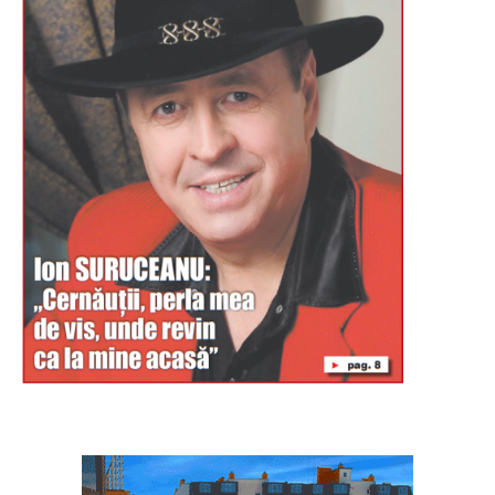
Буковина