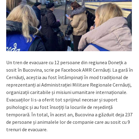
Un tren de evacuare cu 12 persoane din regiunea Donețk a
sosit în Bucovina, scrie pe Facebook AMR Cernăuți. La gară în
Cernăuți, aceștia au fost întâmpinați în mod tradițional de
reprezentanți ai Administrației Militare Regionale Cernăuți,
organizații caritabile și misiuni umanitare internaționale.
Evacuaților li s-a oferit tot sprijinul necesar și suport
psihologic și au fost însoțiți la locurile de reședință
temporară. În total, în acest an, Bucovina a găzduit deja 237
de persoane și animalele lor de companie care au sosit cu 9
trenuri de evacuare.