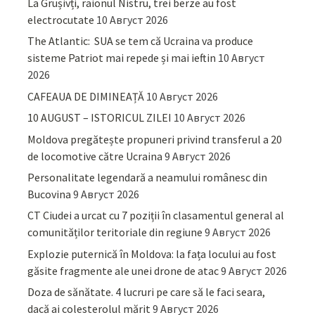
La Grușivți, raionul Nistru, trei berze au fost
electrocutate
10 Август 2026
The Atlantic: SUA se tem că Ucraina va produce
sisteme Patriot mai repede și mai ieftin
10 Август
2026
CAFEAUA DE DIMINEAȚĂ
10 Август 2026
10 AUGUST – ISTORICUL ZILEI
10 Август 2026
Moldova pregătește propuneri privind transferul a 20
de locomotive către Ucraina
9 Август 2026
Personalitate legendară a neamului românesc din
Bucovina
9 Август 2026
CT Ciudei a urcat cu 7 poziții în clasamentul general al
comunităților teritoriale din regiune
9 Август 2026
Explozie puternică în Moldova: la fața locului au fost
găsite fragmente ale unei drone de atac
9 Август 2026
Doza de sănătate. 4 lucruri pe care să le faci seara,
dacă ai colesterolul mărit
9 Август 2026