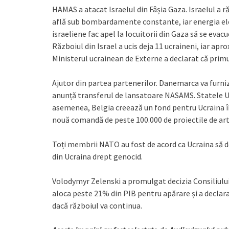
HAMAS a atacat Israelul din Fâșia Gaza. Israelul a r
află sub bombardamente constante, iar energia elec
israeliene fac apel la locuitorii din Gaza să se evac
Războiul din Israel a ucis deja 11 ucraineni, iar ap
Ministerul ucrainean de Externe a declarat că primu
Ajutor din partea partenerilor. Danemarca va furniz
anunță transferul de lansatoare NASAMS. Statele Un
asemenea, Belgia creează un fond pentru Ucraina în
nouă comandă de peste 100.000 de proiectile de art
Toți membrii NATO au fost de acord ca Ucraina să
din Ucraina drept genocid.
Volodymyr Zelenski a promulgat decizia Consiliului
aloca peste 21% din PIB pentru apărare și a declar
dacă războiul va continua.