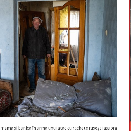
ăl, mama și bunica în urma unui atac cu rachete rusești asupra