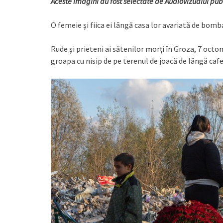
Aceste imagini au fost selectate de Audiovizualul pub
O femeie și fiica ei lângă casa lor avariată de bomb
Rude și prieteni ai sătenilor morți în Groza, 7 oc
groapa cu nisip de pe terenul de joacă de lângă caf