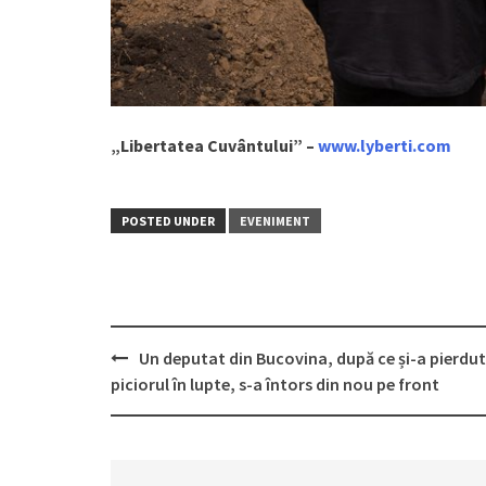
„Libertatea Cuvântului” –
www.lyberti.com
POSTED UNDER
EVENIMENT
Un deputat din Bucovina, după ce și-a pierdut
Post
piciorul în lupte, s-a întors din nou pe front
navigation