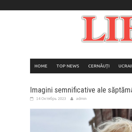
Skip
to
content
HOME
TOP NEWS
CERNĂUȚI
UCRA
Imagini semnificative ale săptăm
14 Октябрь 2023
admin