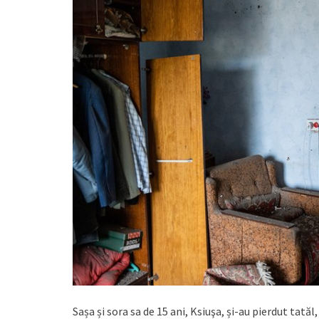
Sașa și sora sa de 15 ani, Ksiuşa, și-au pierdut tat