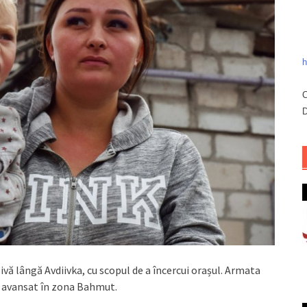
h
C
D
ivă lângă Avdiivka, cu scopul de a încercui orașul. Armata
 a avansat în zona Bahmut.