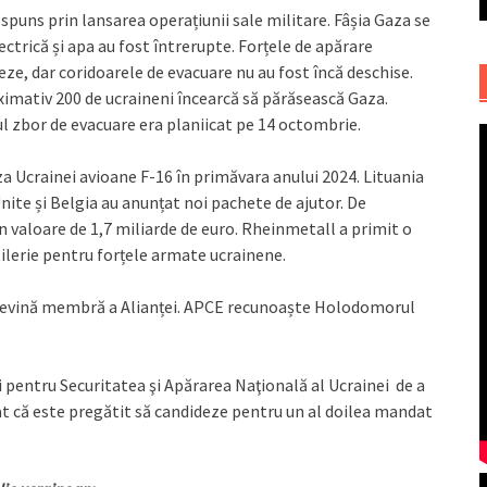
ăspuns prin lansarea operațiunii sale militare. Fâșia Gaza se
trică și apa au fost întrerupte. Forțele de apărare
ueze, dar coridoarele de evacuare nu au fost încă deschise.
roximativ 200 de ucraineni încearcă să părăsească Gaza.
l zbor de evacuare era planiicat pe 14 octombrie.
a Ucrainei avioane F-16 în primăvara anului 2024. Lituania
ite și Belgia au anunțat noi pachete de ajutor. De
 valoare de 1,7 miliarde de euro. Rheinmetall a primit o
ilerie pentru forțele armate ucrainene.
 devină membră a Alianței. APCE recunoaște Holodomorul
 pentru Securitatea şi Apărarea Naţională al Ucrainei de a
at că este pregătit să candideze pentru un al doilea mandat