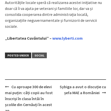
Autoritățile locale speră că realizarea acestei inițiative nu
doar că îi va ajuta pe veterani și familiile lor, dar va și
consolida cooperarea dintre administrația locală,
organizațiile neguvernamentale și furnizorii de servicii
sociale.
„Libertatea Cuvântului” –
www.lyberti.com
POSTED UNDER
SOCIAL
Cu aproape 300 de elevi
Sybiga a avut o discuție cu
Post
mai puțin: câți copii au fost
șefa MAE a României
navigation
înscriși în clasa întâi în
școlile din Cernăuți în acest
an