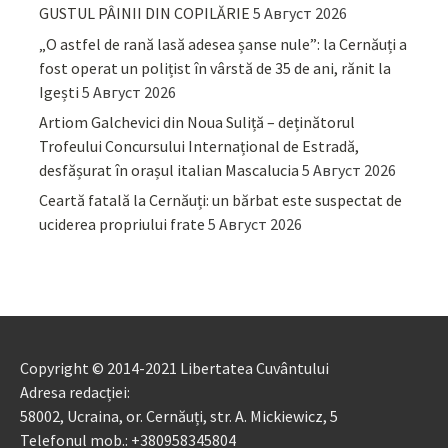
GUSTUL PÂINII DIN COPILĂRIE
5 Август 2026
„O astfel de rană lasă adesea șanse nule”: la Cernăuți a
fost operat un polițist în vârstă de 35 de ani, rănit la
Igești
5 Август 2026
Artiom Galchevici din Noua Suliță – deținătorul
Trofeului Concursului Internațional de Estradă,
desfășurat în orașul italian Mascalucia
5 Август 2026
Ceartă fatală la Cernăuți: un bărbat este suspectat de
uciderea propriului frate
5 Август 2026
Copyright © 2014-2021 Libertatea Cuvântului
Adresa redacției:
58002, Ucraina, or. Cernăuți, str. A. Mickiewicz, 5
Telefonul mob.: +380958345804