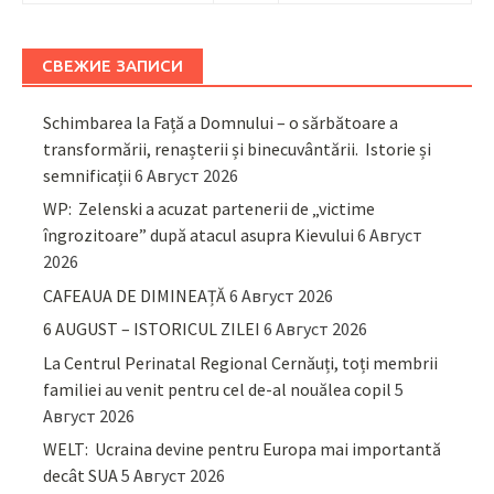
СВЕЖИЕ ЗАПИСИ
Schimbarea la Față a Domnului – o sărbătoare a
transformării, renașterii și binecuvântării. Istorie și
semnificații
6 Август 2026
WP: Zelenski a acuzat partenerii de „victime
îngrozitoare” după atacul asupra Kievului
6 Август
2026
CAFEAUA DE DIMINEAȚĂ
6 Август 2026
6 AUGUST – ISTORICUL ZILEI
6 Август 2026
La Centrul Perinatal Regional Cernăuți, toți membrii
familiei au venit pentru cel de-al nouălea copil
5
Август 2026
WELT: Ucraina devine pentru Europa mai importantă
decât SUA
5 Август 2026