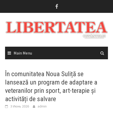
Skip
to
content
Main Menu
În comunitatea Noua Suliță se
lansează un program de adaptare a
veteranilor prin sport, art-terapie și
activități de salvare
3 Июнь 2026
admin