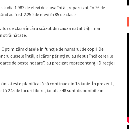
 studia 1.983 de elevi de clasa întâi, repartizați în 76 de
d au fost 2.259 de elevi în 85 de clase.
lor de clasa întâi a scăzut din cauza natalității mai
în străinătate.
. Optimizăm clasele în funcție de numărul de copii. De
ru clasele întâi, ai căror părinți nu au depus încă cererile
întoarce de peste hotare”, au precizat reprezentanții Direcției
a întâi este planificată să continue din 15 iunie. În prezent,
stă 245 de locuri libere, iar alte 48 sunt disponibile în