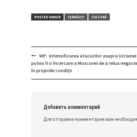
POSTED UNDER
CERNĂUȚI
CULTURĂ
WP: Intensificarea atacurilor asupra Ucrainei
Post
putea fi o încercare a Moscovei de a relua negocie
navigation
în propriile condiții
Добавить комментарий
Для отправки комментария вам необход