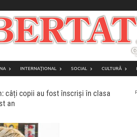
INA
INTERNAŢIONAL
SOCIAL
CULTURĂ
 câți copii au fost înscriși în clasa
P
est an