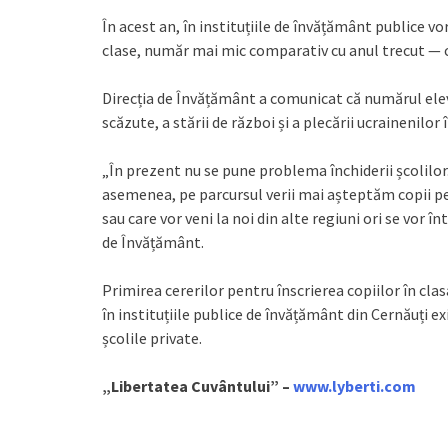
În acest an, în instituțiile de învățământ publice vor
clase, număr mai mic comparativ cu anul trecut — cân
Direcția de Învățământ a comunicat că numărul elevi
scăzute, a stării de război și a plecării ucrainenilor 
„În prezent nu se pune problema închiderii școlilor
asemenea, pe parcursul verii mai așteptăm copii pent
sau care vor veni la noi din alte regiuni ori se vor 
de Învățământ.
Primirea cererilor pentru înscrierea copiilor în clas
în instituțiile publice de învățământ din Cernăuți exi
școlile private.
„Libertatea Cuvântului” –
www.lyberti.com