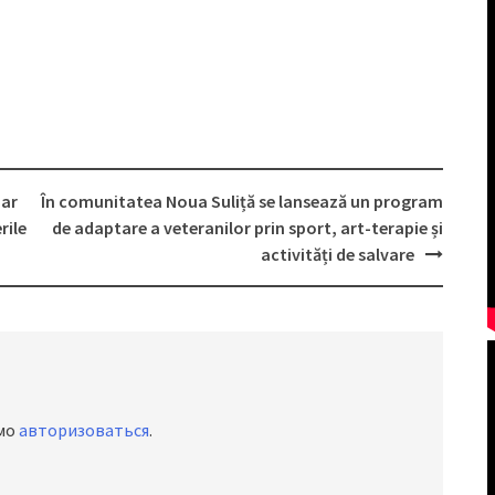
 ar
În comunitatea Noua Suliță se lansează un program
rile
de adaptare a veteranilor prin sport, art-terapie și
activități de salvare
имо
авторизоваться
.