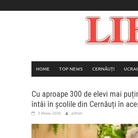
Skip
to
content
HOME
TOP NEWS
CERNĂUȚI
UCRA
Cu aproape 300 de elevi mai puțin:
întâi în școlile din Cernăuți în ac
3 Июнь 2026
admin