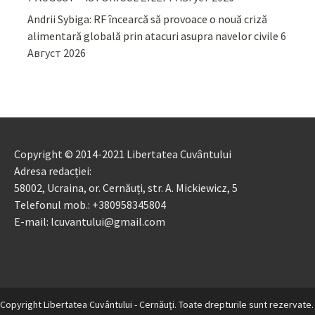
Andrii Sybiga: RF încearcă să provoace o nouă criză
alimentară globală prin atacuri asupra navelor civile
6
Август 2026
Copyright © 2014-2021 Libertatea Cuvântului
Adresa redacției:
58002, Ucraina, or. Cernăuți, str. A. Mickiewicz, 5
Telefonul mob.: +380958345804
E-mail: lcuvantului@gmail.com
Copyright Libertatea Cuvântului - Cernăuţi. Toate drepturile sunt rezervate.