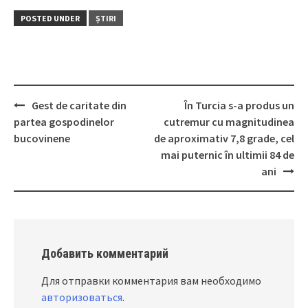
POSTED UNDER
ȘTIRI
Gest de caritate din
În Turcia s-a produs un
Post
partea gospodinelor
cutremur cu magnitudinea
navigation
bucovinene
de aproximativ 7,8 grade, cel
mai puternic în ultimii 84 de
ani
Добавить комментарий
Для отправки комментария вам необходимо
авторизоваться
.