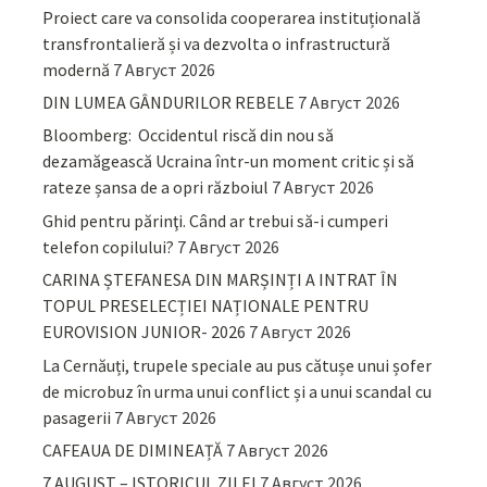
Proiect care va consolida cooperarea instituțională
transfrontalieră și va dezvolta o infrastructură
modernă
7 Август 2026
DIN LUMEA GÂNDURILOR REBELE
7 Август 2026
Bloomberg: Occidentul riscă din nou să
dezamăgească Ucraina într-un moment critic și să
rateze șansa de a opri războiul
7 Август 2026
Ghid pentru părinţi. Când ar trebui să-i cumperi
telefon copilului?
7 Август 2026
CARINA ȘTEFANESA DIN MARȘINȚI A INTRAT ÎN
TOPUL PRESELECȚIEI NAȚIONALE PENTRU
EUROVISION JUNIOR- 2026
7 Август 2026
La Cernăuți, trupele speciale au pus cătușe unui șofer
de microbuz în urma unui conflict și a unui scandal cu
pasagerii
7 Август 2026
CAFEAUA DE DIMINEAȚĂ
7 Август 2026
7 AUGUST – ISTORICUL ZILEI
7 Август 2026