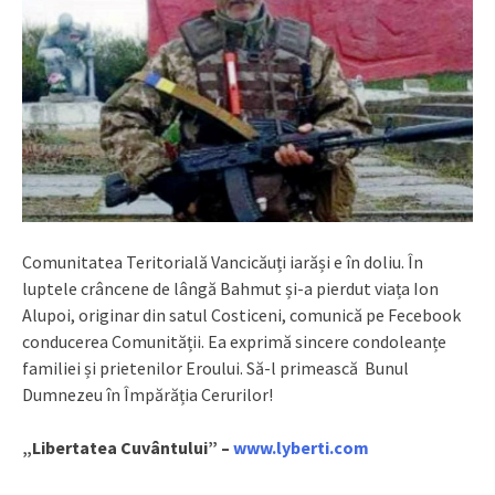
Comunitatea Teritorială Vancicăuți iarăși e în doliu. În
luptele crâncene de lângă Bahmut și-a pierdut viața Ion
Alupoi, originar din satul Costiceni, comunică pe Fecebook
conducerea Comunității. Ea exprimă sincere condoleanțe
familiei și prietenilor Eroului. Să-l primească Bunul
Dumnezeu în Împărăția Cerurilor!
„Libertatea Cuvântului” –
www.lyberti.com