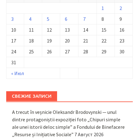
1
2
3
4
5
6
7
8
9
10
11
12
13
14
15
16
17
18
19
20
21
22
23
24
25
26
27
28
29
30
31
« Июл
СВЕЖИЕ ЗАПИСИ
A trecut în veșnicie Oleksandr Brodovynski — unul
dintre protagoniștii expoziției foto „Chipuri simple
ale unei istorii deloc simple” a Fondului de Binefacere
„Resurse și Inițiative Sociale”
7 Август 2026