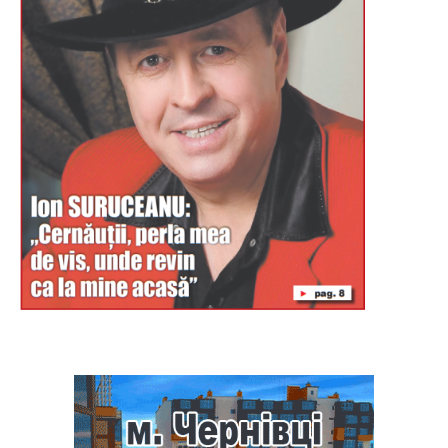
Буковина