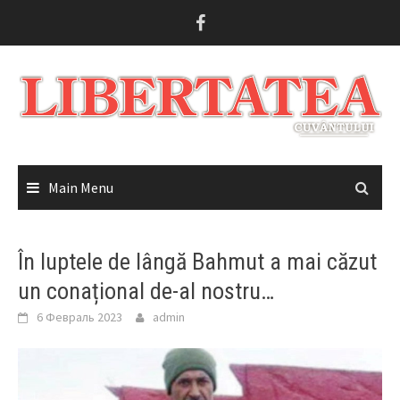
Skip
to
content
Main Menu
În luptele de lângă Bahmut a mai căzut
un conațional de-al nostru…
6 Февраль 2023
admin