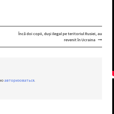
Încă doi copii, duși ilegal pe teritoriul Rusiei, au
revenit în Ucraina
имо
авторизоваться
.