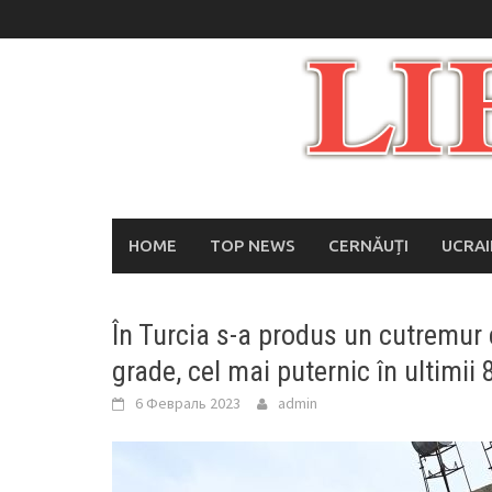
Skip
to
content
HOME
TOP NEWS
CERNĂUȚI
UCRA
În Turcia s-a produs un cutremur
grade, cel mai puternic în ultimii 
6 Февраль 2023
admin