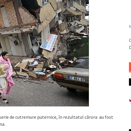
h
C
D
o serie de cutremure puternice, în rezultatul cărora au fost
na.