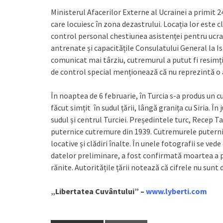
Ministerul Afacerilor Externe al Ucrainei a primit 24
care locuiesc în zona dezastrului. Locația lor este 
control personal chestiunea asistenței pentru ucra
antrenate și capacitățile Consulatului General la I
comunicat mai târziu, cutremurul a putut fi resimți
de control special menționează că nu reprezintă o a
În noaptea de 6 februarie, în Turcia s-a produs un 
făcut simțit în sudul țării, lângă granița cu Siria. 
sudul și centrul Turciei. Președintele turc, Recep T
puternice cutremure din 1939. Cutremurele puternice 
locative și clădiri înalte. În unele fotografii se vede
datelor preliminare, a fost confirmată moartea a pe
rănite. Autoritățile țării notează că cifrele nu sunt 
„Libertatea Cuvântului” –
www.lyberti.com