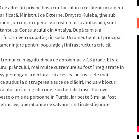
 de adresări privind lipsa contactului cu cetățenii ucraineni
clarificată. Ministrul de Externe, Dmytro Kuleba, ține sub
ineni, un centru operativ a fost creat la ambasadă, sunt
stanbul și Consulatului din Antalya. După cum s-a
t în Crimeea ocupată și în sudul Ucrainei. Centrul principal
menințare pentru populație și infrastructura critică.
cutremur cu magnitudinea de aproximativ 7,8 grade. El s-a
În jurul prânzului, mai multe cutremure au fost înregistrate în
ayyip Erdogan, a declarat că acestea au fost cele mai
au dus la distrugerea a sute de clădiri, inclusiv blocuri
 că blocuri întregi din orașe au fost distruse. Potrivit
ste o mie de persoane în Turcia, iar peste 5 mii au fost
definitive, operațiunile de salvare fiind în desfășurare.