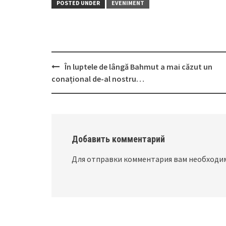
POSTED UNDER
EVENIMENT
În luptele de lângă Bahmut a mai căzut un
Post
conațional de-al nostru…
navigation
Добавить комментарий
Для отправки комментария вам необход