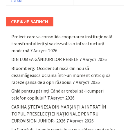
« Июл
СВЕЖИЕ ЗАПИСИ
Proiect care va consolida cooperarea instituțională
transfrontalieră și va dezvolta o infrastructură
modernă
7 Август 2026
DIN LUMEA GÂNDURILOR REBELE
7 Август 2026
Bloomberg: Occidentul riscă din nou să
dezamăgească Ucraina într-un moment critic și să
rateze șansa de a opri războiul
7 Август 2026
Ghid pentru părinţi. Când ar trebui să-i cumperi
telefon copilului?
7 Август 2026
CARINA ȘTEFANESA DIN MARȘINȚI A INTRAT ÎN
TOPUL PRESELECȚIEI NAȚIONALE PENTRU
EUROVISION JUNIOR- 2026
7 Август 2026
La Cernăuți, trupele speciale au pus cătușe unui șofer