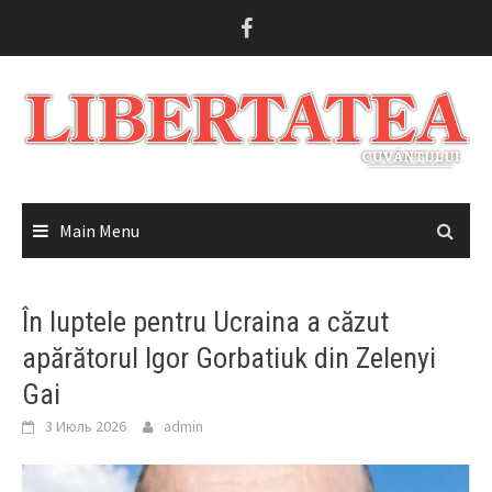
Skip
to
content
Main Menu
În luptele pentru Ucraina a căzut
apărătorul Igor Gorbatiuk din Zelenyi
Gai
3 Июль 2026
admin