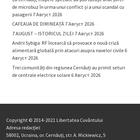
de microbuz în urma unui conflict și a unui scandal cu
pasagerii
7 Август 2026
CAFEAUA DE DIMINEAȚĂ
7 Август 2026
7 AUGUST – ISTORICUL ZILEI
7 Август 2026
Andrii Sybiga: RF încearcă să provoace o nouă criză
alimentară globală prin atacuri asupra navelor civile
6
Август 2026
Trei comunități din regiunea Cernăuți au primit seturi
de centrale electrice solare
6 Август 2026
Copyright © 2014-2021 Libertatea Cuvântului
Adresa redacției:
58002, Ucraina, or. Cernăuți, str. A. Mickiewicz, 5