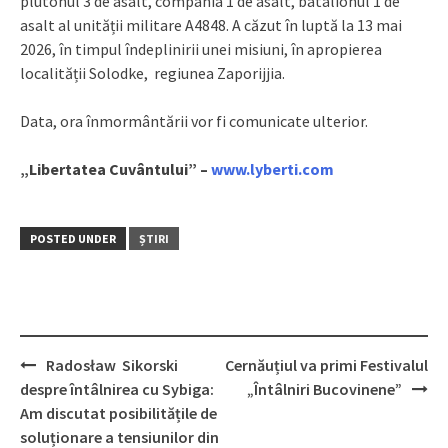
plutonul 3 de asalt, compania 1 de asalt, batalionul 1 de
asalt al unității militare A4848. A căzut în luptă la 13 mai
2026, în timpul îndeplinirii unei misiuni, în apropierea
localității Solodke, regiunea Zaporijjia.
Data, ora înmormântării vor fi comunicate ulterior.
„Libertatea Cuvântului” –
www.lyberti.com
POSTED UNDER
ȘTIRI
Radosław Sikorski
Cernăuțiul va primi Festivalul
Post
despre întâlnirea cu Sybiga:
„Întâlniri Bucovinene”
navigation
Am discutat posibilitățile de
soluționare a tensiunilor din