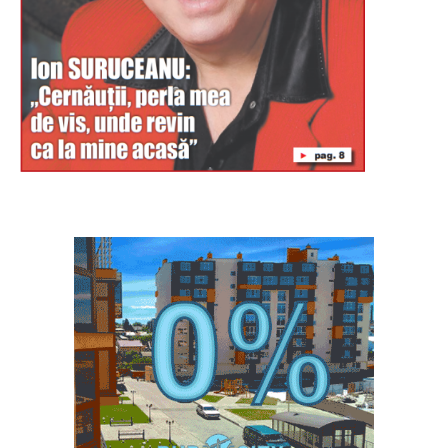
Буковина