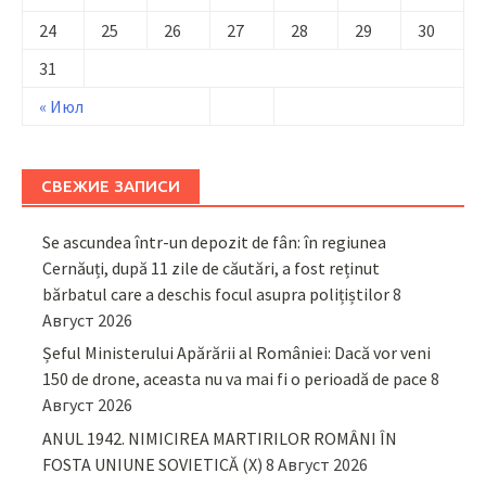
24
25
26
27
28
29
30
31
« Июл
СВЕЖИЕ ЗАПИСИ
Se ascundea într-un depozit de fân: în regiunea
Cernăuți, după 11 zile de căutări, a fost reținut
bărbatul care a deschis focul asupra polițiștilor
8
Август 2026
Șeful Ministerului Apărării al României: Dacă vor veni
150 de drone, aceasta nu va mai fi o perioadă de pace
8
Август 2026
ANUL 1942. NIMICIREA MARTIRILOR ROMÂNI ÎN
FOSTA UNIUNE SOVIETICĂ (X)
8 Август 2026