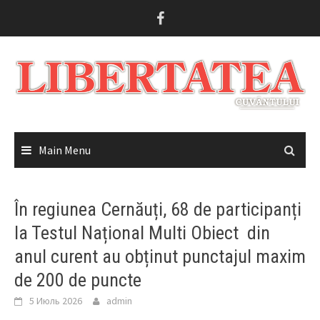
Skip
to
content
Main Menu
În regiunea Cernăuți, 68 de participanți
la Testul Național Multi Obiect din
anul curent au obținut punctajul maxim
de 200 de puncte
5 Июль 2026
admin