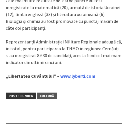
Cele mai multe rezultate de 200 de puncte au fost
înregistrate la matematică (20), urmată de istoria Ucrainei
(12), limba engleză (33) și literatura ucraineană (6).
Biologia și chimia au fost promovate cu punctaj maxim de
câte doi participanți.
Reprezentanții Administrației Militare Regionale adaugă că,
în total, pentru participarea la TNMO în regiunea Cernăuți
s-au înregistrat 8.630 de candidați, acesta fiind cel mai mare
indicator din ultimii cinci ani.
„Libertatea Cuvântului” –
www.lyberti.com
POSTED UNDER
CULTURĂ