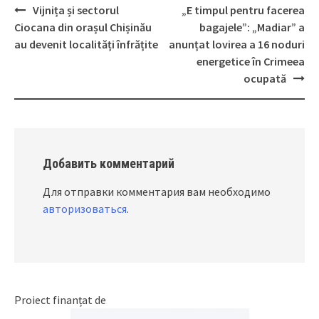
Vijnița și sectorul
„E timpul pentru facerea
Post
Ciocana din orașul Chișinău
bagajele”: „Madiar” a
navigation
au devenit localități înfrățite
anunțat lovirea a 16 noduri
energetice în Crimeea
ocupată
Добавить комментарий
Для отправки комментария вам необходимо
авторизоваться
.
Proiect finanțat de