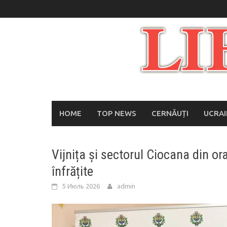
Skip
to
content
HOME
TOP NEWS
CERNĂUȚI
UCRA
Vijnița și sectorul Ciocana din or
înfrățite
5 Июль 2026
admin