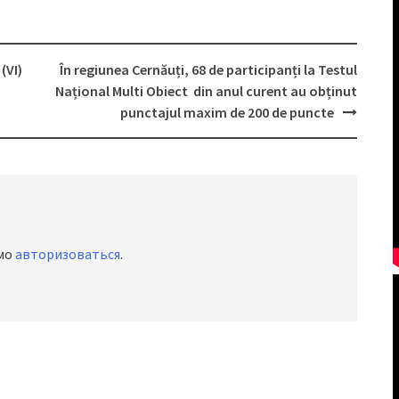
(VI)
În regiunea Cernăuți, 68 de participanți la Testul
Național Multi Obiect din anul curent au obținut
punctajul maxim de 200 de puncte
имо
авторизоваться
.