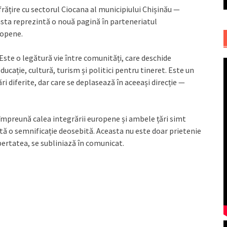
frățire cu sectorul Ciocana al municipiului Chișinău —
asta reprezintă o nouă pagină în parteneriatul
uropene.
Este o legătură vie între comunități, care deschide
cație, cultură, turism și politici pentru tineret. Este un
i diferite, dar care se deplasează în aceeași direcție —
 împreună calea integrării europene și ambele țări simt
ătă o semnificație deosebită. Aceasta nu este doar prietenie
bertatea, se subliniază în comunicat.