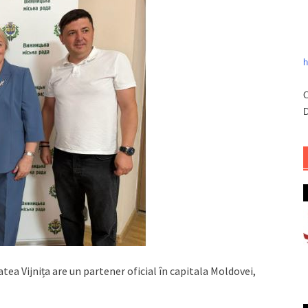
h
C
D
a Vijnița are un partener oficial în capitala Moldovei,