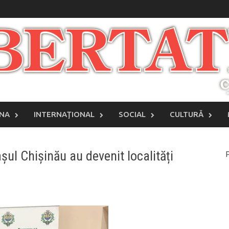
INA
INTERNAŢIONAL
SOCIAL
CULTURĂ
așul Chișinău au devenit localități
P