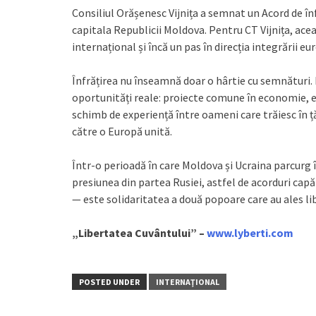
Consiliul Orășenesc Vijnița a semnat un Acord de în
capitala Republicii Moldova. Pentru CT Vijnița, ace
internațional și încă un pas în direcția integrării e
Înfrățirea nu înseamnă doar o hârtie cu semnături. 
oportunități reale: proiecte comune în economie, edu
schimb de experiență între oameni care trăiesc în țăr
către o Europă unită.
Într-o perioadă în care Moldova și Ucraina parcurg
presiunea din partea Rusiei, astfel de acorduri cap
— este solidaritatea a două popoare care au ales li
„Libertatea Cuvântului” –
www.lyberti.com
POSTED UNDER
INTERNAŢIONAL