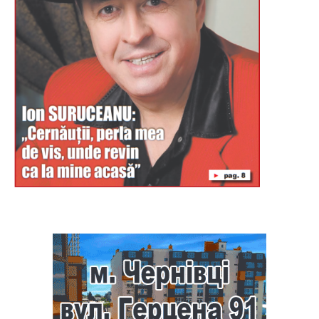
Буковина