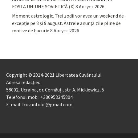
FOSTA UNIUNE SOVIETICĂ (X)
8 Август 2026
Moment astrologic. Trei zodii vor avea un weekend de
excepție pe 8 și 9 august. Astrele anunță zile pline de
motive de bucurie
8 Август 2026
Copyright © 2014-2021 Libertatea Cuvântului
Adresa redacției:
58002, Ucraina, or. Cernăuți, str. A. Mickiewicz, 5
Telefonul mob.: +380958345804
E-mail: lcuvantului@gmail.com