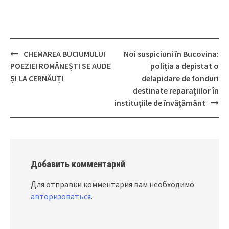
CHEMAREA BUCIUMULUI
Noi suspiciuni în Bucovina:
Post
POEZIEI ROMÂNEȘTI SE AUDE
poliția a depistat o
navigation
ȘI LA CERNĂUȚI
delapidare de fonduri
destinate reparațiilor în
instituțiile de învățământ
Добавить комментарий
Для отправки комментария вам необходимо
авторизоваться
.