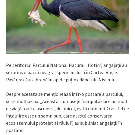
Pe teritoriul Parcului Național Natural „Hotin”, angajații au
surprins o barză neagră, specie inclusă în Cartea Roșie.
Pasărea căuta hrană în apele puțin adânci ale Nistrului.
Despre aceasta se menționează într-o postare a parcului,
scrie molbuk.ua. „Această frumusețe înaripată duce un mod
de viață foarte ascuns și, de obicei, evită oamenii. O astfel de
întâlnire este un semn bun, care atestă conservarea
ecosistemului protejat al râului”, au subliniat angajații în
postare.