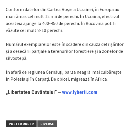
Conform datelor din Cartea Roșie a Ucrainei, în Europa au
mai rămas cel mult 12 mii de perechi. În Ucraina, efectivul
acesteia ajunge la 400-450 de perechi. În Bucovina pot fi
văzute cel mult 8-10 perechi.
Numărul exemplarelor este în scădere din cauza defrișărilor
și a desecării parțiale a terenurilor forestiere și a zonelor de
silvostepă.
În afară de regiunea Cernăuți, barza neagră mai cuibărește
în Polesia și în Carpați. De obicei, migrează în Africa.
„
Libertatea Cuvântului” –
www.lyberti.com
POSTED UNDER
DIVERSE