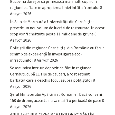
Bucovina dorește să primească mai mulți copii din
regiunile aflate în apropierea liniei întâi a frontului
8
Август 2026
În Sala de Marmură a Universității din Cernăuți se
prevede un nou volum de lucrări de restaurare. În acest
scop vor fi cheltuite peste 11 milioane de grivne
8
Август 2026
Polițiștii din regiunea Cernăuți și din România au făcut
schimb de experiență în investigarea eco-
infracțiunilor
8 Август 2026
Se ascundea într-un depozit de fân: în regiunea
Cernăuți, după 11 zile de căutări, a fost reținut
bărbatul care a deschis focul asupra polițiștilor
8
Август 2026
Șeful Ministerului Apărării al României: Dacă vor veni
150 de drone, aceasta nu va mai fi o perioadă de pace
8
Август 2026
ANUL 1942. NIMICIREA MARTIRILOR ROMÂNI ÎN