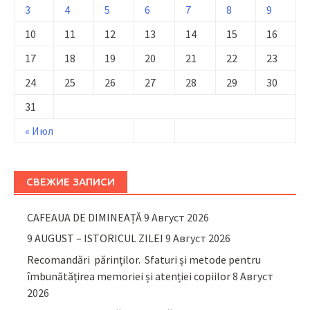
3
4
5
6
7
8
9
10
11
12
13
14
15
16
17
18
19
20
21
22
23
24
25
26
27
28
29
30
31
« Июл
СВЕЖИЕ ЗАПИСИ
CAFEAUA DE DIMINEAȚĂ
9 Август 2026
9 AUGUST – ISTORICUL ZILEI
9 Август 2026
Recomandări părinţilor. Sfaturi și metode pentru
îmbunătățirea memoriei și atenției copiilor
8 Август
2026