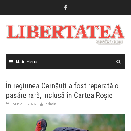
Skip
to
content
Main Menu
În regiunea Cernăuți a fost reperată o
pasăre rară, inclusă în Cartea Roșie
24 Июнь 2026
admin