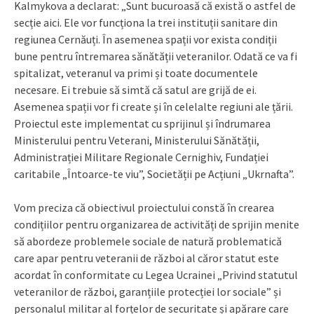
Kalmykova a declarat: „Sunt bucuroasă că există o astfel de
secție aici. Ele vor funcționa la trei instituții sanitare din
regiunea Cernăuți. În asemenea spații vor exista condiții
bune pentru întremarea sănătății veteranilor. Odată ce va fi
spitalizat, veteranul va primi și toate documentele
necesare. Ei trebuie să simtă că satul are grijă de ei.
Asemenea spații vor fi create și în celelalte regiuni ale țării.
Proiectul este implementat cu sprijinul și îndrumarea
Ministerului pentru Veterani, Ministerului Sănătății,
Administrației Militare Regionale Cernighiv, Fundației
caritabile „Întoarce-te viu”, Societății pe Acțiuni „Ukrnafta”.
Vom preciza că obiectivul proiectului constă în crearea
condițiilor pentru organizarea de activități de sprijin menite
să abordeze problemele sociale de natură problematică
care apar pentru veteranii de război al căror statut este
acordat în conformitate cu Legea Ucrainei „Privind statutul
veteranilor de război, garanțiile protecției lor sociale” și
personalul militar al forțelor de securitate și apărare care