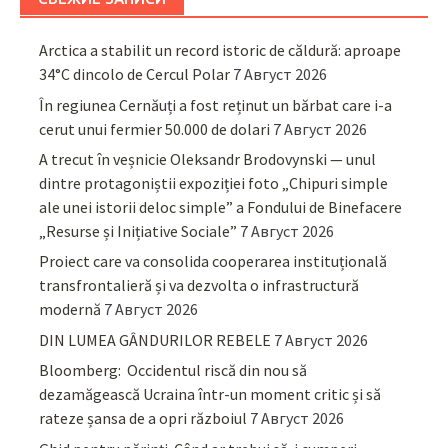
Arctica a stabilit un record istoric de căldură: aproape
34°C dincolo de Cercul Polar
7 Август 2026
În regiunea Cernăuți a fost reținut un bărbat care i-a
cerut unui fermier 50.000 de dolari
7 Август 2026
A trecut în veșnicie Oleksandr Brodovynski — unul
dintre protagoniștii expoziției foto „Chipuri simple
ale unei istorii deloc simple” a Fondului de Binefacere
„Resurse și Inițiative Sociale”
7 Август 2026
Proiect care va consolida cooperarea instituțională
transfrontalieră și va dezvolta o infrastructură
modernă
7 Август 2026
DIN LUMEA GÂNDURILOR REBELE
7 Август 2026
Bloomberg: Occidentul riscă din nou să
dezamăgească Ucraina într-un moment critic și să
rateze șansa de a opri războiul
7 Август 2026