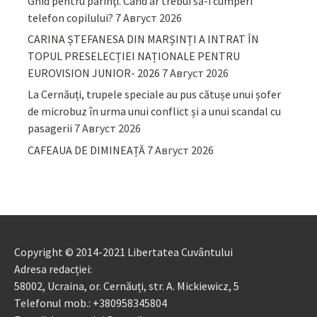
Ghid pentru părinţi. Când ar trebui să-i cumperi
telefon copilului?
7 Август 2026
CARINA ȘTEFANESA DIN MARȘINȚI A INTRAT ÎN
TOPUL PRESELECȚIEI NAȚIONALE PENTRU
EUROVISION JUNIOR- 2026
7 Август 2026
La Cernăuți, trupele speciale au pus cătușe unui șofer
de microbuz în urma unui conflict și a unui scandal cu
pasagerii
7 Август 2026
CAFEAUA DE DIMINEAȚĂ
7 Август 2026
Copyright © 2014-2021 Libertatea Cuvântului
Adresa redacției:
58002, Ucraina, or. Cernăuți, str. A. Mickiewicz, 5
Telefonul mob.: +380958345804