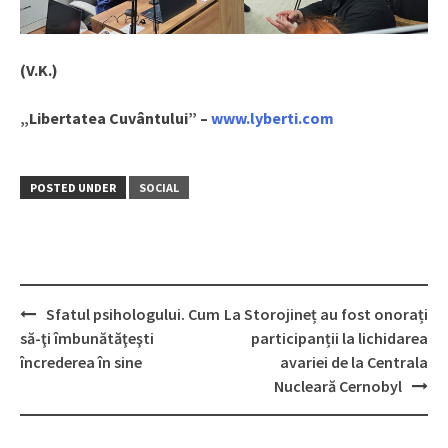
(V.K.)
„Libertatea Cuvântului” –
www.lyberti.com
POSTED UNDER
SOCIAL
Sfatul psihologului. Cum
La Storojineț au fost onorați
Post
să-ţi îmbunătăţeşti
participanții la lichidarea
navigation
încrederea în sine
avariei de la Centrala
Nucleară Cernobyl