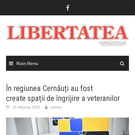
Skip
to
content
Main Menu
În regiunea Cernăuți au fost
create spații de îngrijire a veteranilor
25 Апрель 2025
admin