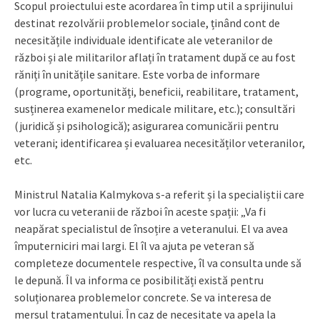
Scopul proiectului este acordarea în timp util a sprijinului
destinat rezolvării problemelor sociale, ținând cont de
necesitățile individuale identificate ale veteranilor de
război și ale militarilor aflați în tratament după ce au fost
răniți în unitățile sanitare. Este vorba de informare
(programe, oportunități, beneficii, reabilitare, tratament,
susținerea examenelor medicale militare, etc.); consultări
(juridică și psihologică); asigurarea comunicării pentru
veterani; identificarea și evaluarea necesităților veteranilor,
etc.
Ministrul Natalia Kalmykova s-a referit și la specialiștii care
vor lucra cu veteranii de război în aceste spații: „Va fi
neapărat specialistul de însoțire a veteranului. El va avea
împuterniciri mai largi. El îl va ajuta pe veteran să
completeze documentele respective, îl va consulta unde să
le depună. Îl va informa ce posibilități există pentru
soluționarea problemelor concrete. Se va interesa de
mersul tratamentului. În caz de necesitate va apela la