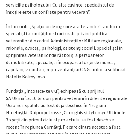
serviciile psihologului. Cu alte cuvinte, specialistul de
însoțire este un confrate pentru veteran”.
În birourile „Spațiului de îngrijire a veteranilor” vor lucra
specialiști ai unităților structurale privind politica
veteranilor din cadrul Administrațiilor Militare regionale,
raionale, avocați, psihologi, asistenți sociali, specialiști în
sprijinirea veteranilor de război și a persoanelor
demobilizate, specialiști în ocuparea forței de muncă,
capelani, voluntari, reprezentanți ai ONG-urilor, a subliniat
Natalia Kalmykova.
Fundația „Întoarce-te viu”, echipează cu sprijinul
SA Ukrnafta, 10 birouri pentru veterani în diferite regiuni ale
Ucrainei. Spațiile au fost deja deschise în 4 regiuni:
Hmelnyțki, Dnipropetrovsk, Cernighiv și Jytomyr. Ultimele
3 spații din primul ciclu al proiectului au fost deschise
recent în regiunea Cernăuți. Fiecare dintre acestea a fost