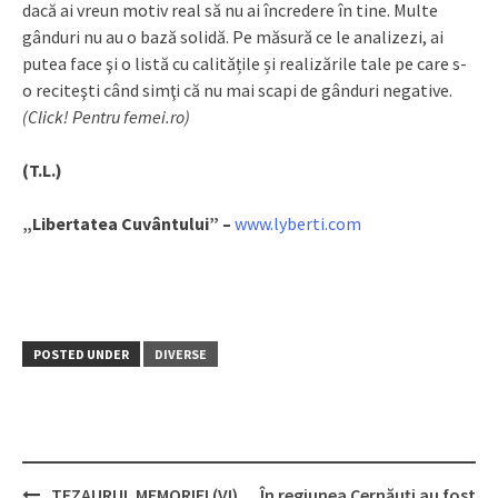
dacă ai vreun motiv real să nu ai încredere în tine. Multe
gânduri nu au o bază solidă. Pe măsură ce le analizezi, ai
putea face şi o listă cu calitățile și realizările tale pe care s-
o reciteşti când simţi că nu mai scapi de gânduri negative.
(Click! Pentru femei.ro)
(T.L.)
„Libertatea Cuvântului” –
www.lyberti.com
POSTED UNDER
DIVERSE
TEZAURUL MEMORIEI (VI)
În regiunea Cernăuți au fost