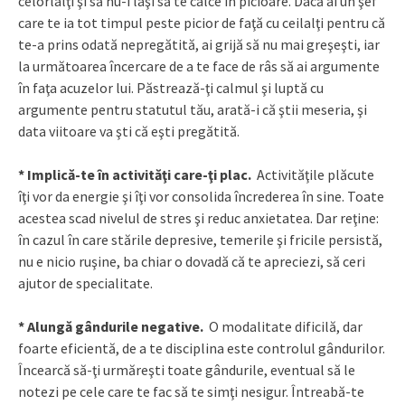
celorlalţi şi să nu-i laşi să te calce în picioare. Dacă ai un şef
care te ia tot timpul peste picior de faţă cu ceilalţi pentru că
te-a prins odată nepregătită, ai grijă să nu mai greşeşti, iar
la următoarea încercare de a te face de râs să ai argumente
în faţa acuzelor lui. Păstrează-ţi calmul şi luptă cu
argumente pentru statutul tău, arată-i că ştii meseria, şi
data viitoare va şti că eşti pregătită.
* Implică-te în activităţi care-ţi plac.
Activităţile plăcute
îţi vor da energie şi îţi vor consolida încrederea în sine. Toate
acestea scad nivelul de stres şi reduc anxietatea. Dar reţine:
în cazul în care stările depresive, temerile şi fricile persistă,
nu e nicio ruşine, ba chiar o dovadă că te apreciezi, să ceri
ajutor de specialitate.
* Alungă gândurile negative.
O modalitate dificilă, dar
foarte eficientă, de a te disciplina este controlul gândurilor.
Încearcă să-ţi urmăreşti toate gândurile, eventual să le
notezi pe cele care te fac să te simţi nesigur. Întreabă-te