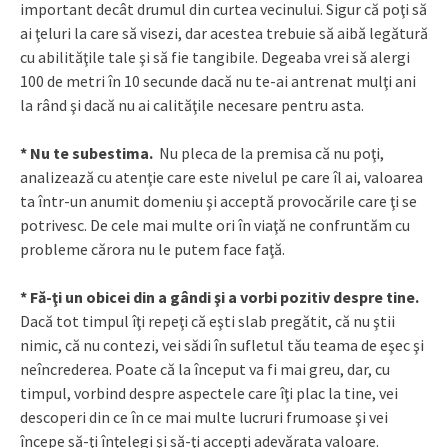
important decât drumul din curtea vecinului. Sigur că poţi să
ai ţeluri la care să visezi, dar acestea trebuie să aibă legătură
cu abilităţile tale şi să fie tangibile. Degeaba vrei să alergi
100 de metri în 10 secunde dacă nu te-ai antrenat mulţi ani
la rând şi dacă nu ai calităţile necesare pentru asta.
* Nu te subestima.
Nu pleca de la premisa că nu poţi,
analizează cu atenţie care este nivelul pe care îl ai, valoarea
ta într-un anumit domeniu şi acceptă provocările care ţi se
potrivesc. De cele mai multe ori în viaţă ne confruntăm cu
probleme cărora nu le putem face faţă.
* Fă-ţi un obicei din a gândi şi a vorbi pozitiv despre tine.
Dacă tot timpul îţi repeţi că eşti slab pregătit, că nu ştii
nimic, că nu contezi, vei sădi în sufletul tău teama de eşec şi
neîncrederea. Poate că la început va fi mai greu, dar, cu
timpul, vorbind despre aspectele care îţi plac la tine, vei
descoperi din ce în ce mai multe lucruri frumoase şi vei
începe să-ţi înţelegi şi să-ţi accepţi adevărata valoare.