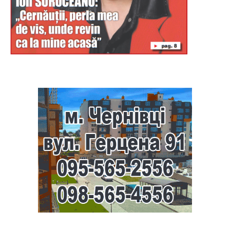
Буковина