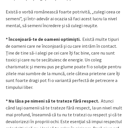
Există o vorbă românească foarte potrivită, „culegi ceea ce
semeni”, şi într-adevăr ai ocazia să faci acest lucru la nivel
mental, să semeni încredere şi să culegi reuşite.
* Înconjoară-te de oameni optimişti.
Există multe tipuri
de oameni care ne înconjoară şi cu care intrăm în contact.
Ţine de tine să-i alegi pe cei care îţi fac bine, care nu sunt
toxici şi care nu te secătuiesc de energie. Un coleg
charismatic şi mereu pus pe glume poate fi o soluţie pentru
zilele mai sumbre de la muncă, cele câteva prietene care îţi
sunt foarte dragi pot fi o variantă perfectă de petrecere a
timpului liber.
* Nu lăsa pe nimeni să te trateze fără respect.
Atunci
când laşi oamenii să te trateze fără respect, la un nivel mult
mai profund, înseamnă că tu nu te tratezi cu respect şi că te
devalorizezi în propriii ochi. Este esenţial să impui respectul