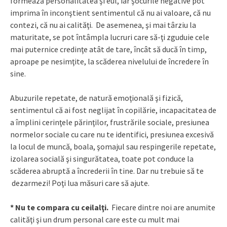
formează personalitatea şi eul, iar şocurile negative pot
imprima în inconştient sentimentul că nu ai valoare, că nu
contezi, că nu ai calităţi. De asemenea, şi mai târziu la
maturitate, se pot întâmpla lucruri care să-ţi zguduie cele
mai puternice credinţe atât de tare, încât să ducă în timp,
aproape pe nesimţite, la scăderea nivelului de încredere în
sine.
Abuzurile repetate, de natură emoţională şi fizică,
sentimentul că ai fost neglijat în copilărie, incapacitatea de
a împlini cerinţele părinţilor, frustrările sociale, presiunea
normelor sociale cu care nu te identifici, presiunea excesivă
la locul de muncă, boala, şomajul sau respingerile repetate,
izolarea socială şi singurătatea, toate pot conduce la
scăderea abruptă a încrederii în tine. Dar nu trebuie să te
dezarmezi! Poţi lua măsuri care să ajute.
* Nu te compara cu ceilalţi.
Fiecare dintre noi are anumite
calităţi şi un drum personal care este cu mult mai