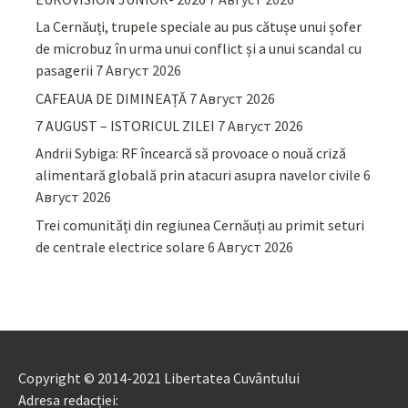
La Cernăuți, trupele speciale au pus cătușe unui șofer
de microbuz în urma unui conflict și a unui scandal cu
pasagerii
7 Август 2026
CAFEAUA DE DIMINEAȚĂ
7 Август 2026
7 AUGUST – ISTORICUL ZILEI
7 Август 2026
Andrii Sybiga: RF încearcă să provoace o nouă criză
alimentară globală prin atacuri asupra navelor civile
6
Август 2026
Trei comunități din regiunea Cernăuți au primit seturi
de centrale electrice solare
6 Август 2026
Copyright © 2014-2021 Libertatea Cuvântului
Adresa redacției: