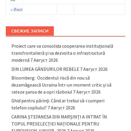
« Июл
СВЕЖИЕ ЗАПИСИ
Proiect care va consolida cooperarea instituțională
transfrontalieră și va dezvolta o infrastructură
modernă
7 Август 2026
DIN LUMEA GÂNDURILOR REBELE
7 Август 2026
Bloomberg: Occidentul riscă din nou să
dezamăgească Ucraina într-un moment critic și să
rateze șansa de a opri războiul
7 Август 2026
Ghid pentru părinţi. Când ar trebui să-i cumperi
telefon copilului?
7 Август 2026
CARINA ȘTEFANESA DIN MARȘINȚI A INTRAT ÎN
TOPUL PRESELECȚIEI NAȚIONALE PENTRU
EUROVISION JUNIOR- 2026
7 Август 2026