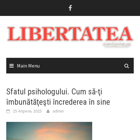
Skip
to
content
Main Menu
Sfatul psihologului. Cum să-ţi
îmbunătăţeşti încrederea în sine
25 Апрель 2025
admin