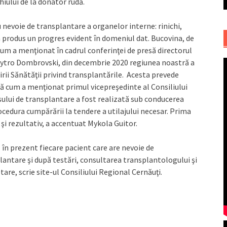
hiului de la donator rudă.
 au nevoie de transplantare a organelor interne: rinichi,
s-a produs un progres evident în domeniul dat. Bucovina, de
um a menţionat în cadrul conferinţei de presă directorul
Dmytro Dombrovski, din decembrie 2020 regiunea noastră a
tirii Sănătăţii privind transplantările. Acesta prevede
ă cum a menţionat primul vicepreşedinte al Consiliului
sului de transplantare a fost realizată sub conducerea
ocedura cumpărării la tendere a utilajului necesar. Prima
şi rezultativ, a accentuat Mykola Guitor.
 în prezent fiecare pacient care are nevoie de
lantare şi după testări, consultarea transplantologului şi
tare, scrie site-ul Consiliului Regional Cernăuţi.