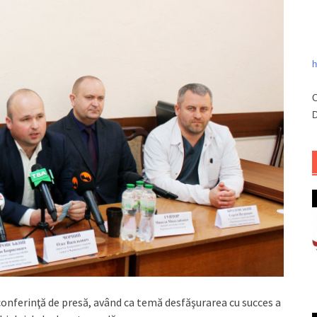
h
C
D
o conferinţă de presă, având ca temă desfăşurarea cu succes a