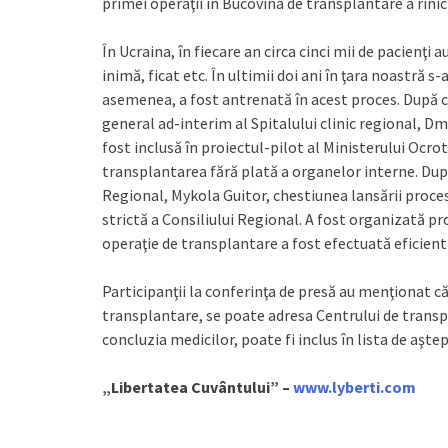
primei operaţii în Bucovina de transplantare a rinic
În Ucraina, în fiecare an circa cinci mii de pacienţi
inimă, ficat etc. În ultimii doi ani în ţara noastră 
asemenea, a fost antrenată în acest proces. După c
general ad-interim al Spitalului clinic regional, 
fost inclusă în proiectul-pilot al Ministerului Ocro
transplantarea fără plată a organelor interne. Dup
Regional, Mykola Guitor, chestiunea lansării proce
strictă a Consiliului Regional. A fost organizată pr
operaţie de transplantare a fost efectuată eficient 
Participanţii la conferinţa de presă au menţionat că
transplantare, se poate adresa Centrului de transp
concluzia medicilor, poate fi inclus în lista de aştep
„Libertatea Cuvântului” –
www.lyberti.com