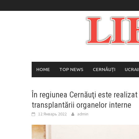
Skip
to
content
HOME
TOP NEWS
CERNĂUȚI
UCRA
În regiunea Cernăuţi este realizat
transplantării organelor interne
12 Январь 2022
admin