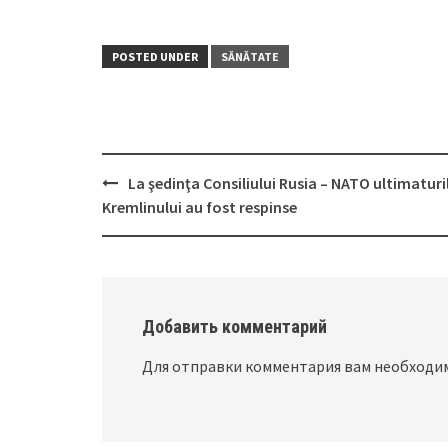
POSTED UNDER
SĂNĂTATE
La şedinţa Consiliului Rusia – NATO ultimaturi
Post
Kremlinului au fost respinse
navigation
Добавить комментарий
Для отправки комментария вам необход