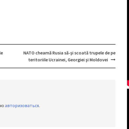
le
NATO cheamă Rusia să-şi scoată trupele de pe
teritoriile Ucrainei, Georgiei şi Moldovei
имо
авторизоваться
.