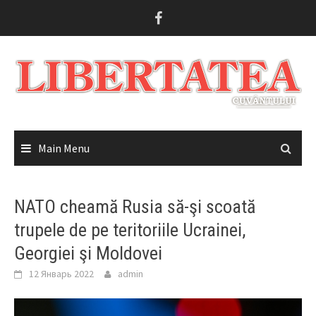
Skip
to
content
Main Menu
NATO cheamă Rusia să-şi scoată
trupele de pe teritoriile Ucrainei,
Georgiei şi Moldovei
12 Январь 2022
admin