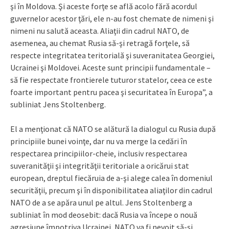
şi în Moldova. Şi aceste forţe se află acolo fără acordul
guvernelor acestor ţări, ele n-au fost chemate de nimeni şi
nimeni nu salută aceasta. Aliaţii din cadrul NATO, de
asemenea, au chemat Rusia să-şi retragă forţele, să
respecte integritatea teritorială şi suveranitatea Georgiei,
Ucrainei şi Moldovei. Aceste sunt principii fundamentale –
să fie respectate frontierele tuturor statelor, ceea ce este
foarte important pentru pacea şi securitatea în Europa”, a
subliniat Jens Stoltenberg.
El a menţionat că NATO se alătură la dialogul cu Rusia după
principiile bunei voinţe, dar nu va merge la cedări în
respectarea principiilor-cheie, inclusiv respectarea
suveranităţii şi integrităţii teritoriale a oricărui stat
european, dreptul fiecăruia de a-şi alege calea în domeniul
securităţii, precum şi în disponibilitatea aliaţilor din cadrul
NATO de a se apăra unul pe altul. Jens Stoltenberg a
subliniat în mod deosebit: dacă Rusia va începe o nouă
agresiune împotriva Ucrainei, NATO va fi nevoit să-şi