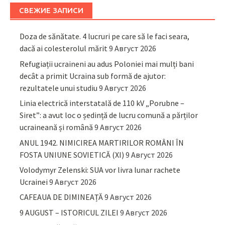
СВЕЖИЕ ЗАПИСИ
Doza de sănătate. 4 lucruri pe care să le faci seara,
dacă ai colesterolul mărit
9 Август 2026
Refugiații ucraineni au adus Poloniei mai mulți bani
decât a primit Ucraina sub formă de ajutor:
rezultatele unui studiu
9 Август 2026
Linia electrică interstatală de 110 kV „Porubne –
Siret”: a avut loc o ședință de lucru comună a părților
ucraineană și română
9 Август 2026
ANUL 1942. NIMICIREA MARTIRILOR ROMÂNI ÎN
FOSTA UNIUNE SOVIETICĂ (XI)
9 Август 2026
Volodymyr Zelenski: SUA vor livra lunar rachete
Ucrainei
9 Август 2026
CAFEAUA DE DIMINEAȚĂ
9 Август 2026
9 AUGUST – ISTORICUL ZILEI
9 Август 2026