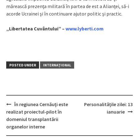
mărească prezenţa militară în partea de est a Alianţei, să-i
acorde Ucrainei şi în continuare ajutor politic şi practic.
„Libertatea Cuvântului” –
www.lyberti.com
POSTED UNDER
INTERNAŢIONAL
În regiunea Cernăuţi este
Personalităţile zilei: 13
Post
realizat proiectul-pilot în
ianuarie
navigation
domeniul transplantării
organelor interne