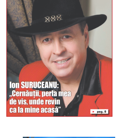
Буковина