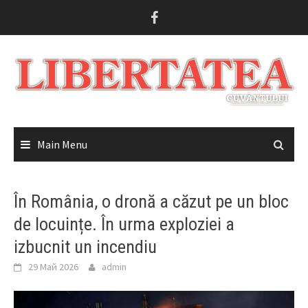
Skip
to
content
Main Menu
În România, o dronă a căzut pe un bloc
de locuințe. În urma exploziei a
izbucnit un incendiu
29 Май 2026
admin