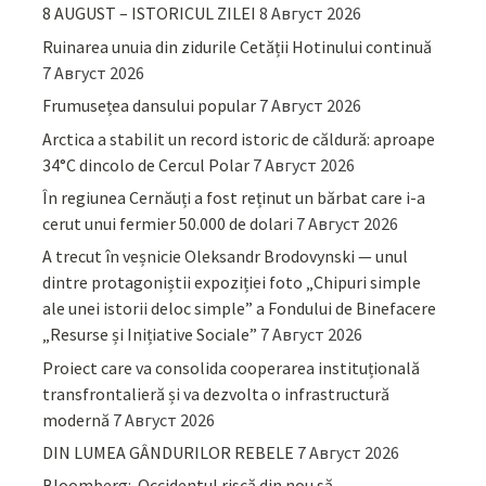
8 AUGUST – ISTORICUL ZILEI
8 Август 2026
Ruinarea unuia din zidurile Cetății Hotinului continuă
7 Август 2026
Frumusețea dansului popular
7 Август 2026
Arctica a stabilit un record istoric de căldură: aproape
34°C dincolo de Cercul Polar
7 Август 2026
În regiunea Cernăuți a fost reținut un bărbat care i-a
cerut unui fermier 50.000 de dolari
7 Август 2026
A trecut în veșnicie Oleksandr Brodovynski — unul
dintre protagoniștii expoziției foto „Chipuri simple
ale unei istorii deloc simple” a Fondului de Binefacere
„Resurse și Inițiative Sociale”
7 Август 2026
Proiect care va consolida cooperarea instituțională
transfrontalieră și va dezvolta o infrastructură
modernă
7 Август 2026
DIN LUMEA GÂNDURILOR REBELE
7 Август 2026
Bloomberg: Occidentul riscă din nou să