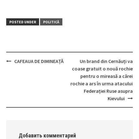
POSTED UNDER
POLITICĂ
CAFEAUA DE DIMINEAȚĂ
Un brand din Cernăuți va
Post
coase gratuit o nouă rochie
navigation
pentru o mireasă a cărei
rochie a ars în urma atacului
Federației Ruse asupra
Kievului
Добавить комментарий