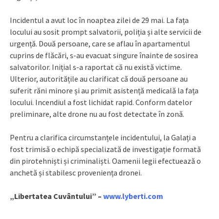
Incidentul a avut loc în noaptea zilei de 29 mai. La fața
locului au sosit prompt salvatorii, poliția și alte servicii de
urgență. Două persoane, care se aflau în apartamentul
cuprins de flăcări, s-au evacuat singure înainte de sosirea
salvatorilor. Inițial s-a raportat că nu există victime.
Ulterior, autoritățile au clarificat că două persoane au
suferit răni minore și au primit asistență medicală la fața
locului. Incendiul a fost lichidat rapid. Conform datelor
preliminare, alte drone nu au fost detectate în zonă.
Pentru a clarifica circumstanțele incidentului, la Galați a
fost trimisă o echipă specializată de investigație formată
din pirotehniști și criminaliști. Oamenii legii efectuează o
anchetă și stabilesc proveniența dronei.
„Libertatea Cuvântului” –
www.lyberti.com