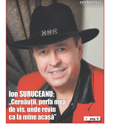
Буковина