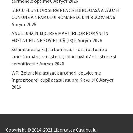
termenele optime
6 Август 2026
IANCU FLONDOR: SERVIREA CREDINCIOASĂ A CAUZEI
COMUNE A NEAMULUI ROMÂNESC DIN BUCOVINA
6
Август 2026
ANUL 1942. NIMICIREA MARTIRILOR ROMÂNI ÎN
FOSTA UNIUNE SOVIETICĂ (IX)
6 Август 2026
Schimbarea la Față a Domnului – o sărbătoare a
transformării, renașterii și binecuvântării. Istorie și
semnificații
6 Август 2026
WP: Zelenski a acuzat partenerii de „victime
îngrozitoare” după atacul asupra Kievului
6 Август
2026
Copyright © 2014-2021 Libertatea Cuvântului