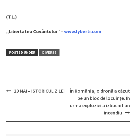
(T.L.)
„Libertatea Cuvântului” –
www.lyberti.com
POSTED UNDER
DIVERSE
29 MAI – ISTORICUL ZILEI
În România, o dronă a căzut
Post
pe un bloc de locuințe. În
navigation
urma exploziei a izbucnit un
incendiu