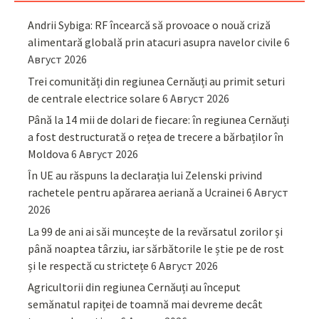
Andrii Sybiga: RF încearcă să provoace o nouă criză
alimentară globală prin atacuri asupra navelor civile
6
Август 2026
Trei comunități din regiunea Cernăuți au primit seturi
de centrale electrice solare
6 Август 2026
Până la 14 mii de dolari de fiecare: în regiunea Cernăuți
a fost destructurată o rețea de trecere a bărbaților în
Moldova
6 Август 2026
În UE au răspuns la declarația lui Zelenski privind
rachetele pentru apărarea aeriană a Ucrainei
6 Август
2026
La 99 de ani ai săi muncește de la revărsatul zorilor și
până noaptea târziu, iar sărbătorile le știe pe de rost
și le respectă cu strictețe
6 Август 2026
Agricultorii din regiunea Cernăuți au început
semănatul rapiței de toamnă mai devreme decât