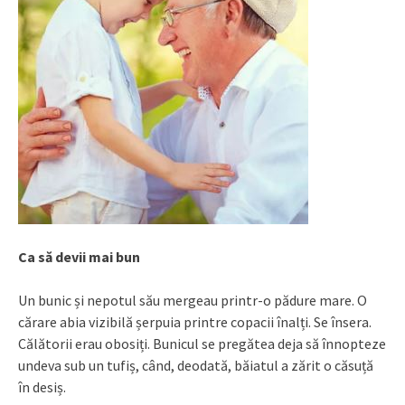
Ca să devii mai bun
Un bunic și nepotul său mergeau printr-o pădure mare. O
cărare abia vizibilă șerpuia printre copacii înalți. Se însera.
Călătorii erau obosiți. Bunicul se pregătea deja să înnopteze
undeva sub un tufiș, când, deodată, băiatul a zărit o căsuță
în desiș.