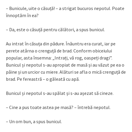
– Bunicule, uite o căsuță! – a strigat bucuros nepotul. Poate
înnoptăm în ea?
– Da, este o căsuță pentru călători, a spus bunicul.
Au intrat în căsuța din pădure. Înăuntru era curat, iar pe
perete atârna o crenguță de brad. Conform obiceiului
popular, asta însemna: „Intrați, vă rog, oaspeți dragi”.
Bunicul și nepotul s-au apropiat de masă și au văzut pe ea o
pâine și un urcior cu miere. Alături se afla o mică crenguță de
brad. Pe fereastră – o găleată cu apă.
Bunicul și nepotul s-au spălat și s-au așezat să cineze.
– Cine a pus toate astea pe masă? – întrebă nepotul.
– Un om bun, a spus bunicul.