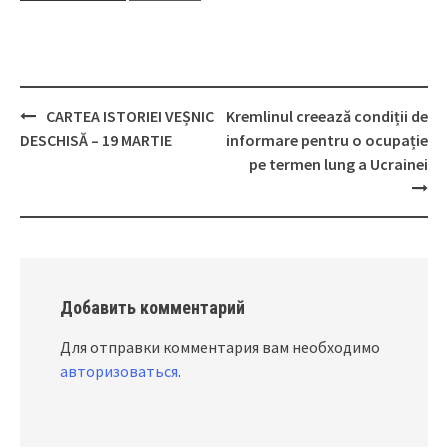
CARTEA ISTORIEI VEȘNIC
Kremlinul creează condiții de
Post
DESCHISĂ – 19 MARTIE
informare pentru o ocupație
navigation
pe termen lung a Ucrainei
Добавить комментарий
Для отправки комментария вам необходимо
авторизоваться
.