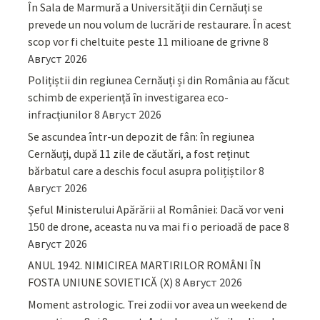
În Sala de Marmură a Universității din Cernăuți se
prevede un nou volum de lucrări de restaurare. În acest
scop vor fi cheltuite peste 11 milioane de grivne
8
Август 2026
Polițiștii din regiunea Cernăuți și din România au făcut
schimb de experiență în investigarea eco-
infracțiunilor
8 Август 2026
Se ascundea într-un depozit de fân: în regiunea
Cernăuți, după 11 zile de căutări, a fost reținut
bărbatul care a deschis focul asupra polițiștilor
8
Август 2026
Șeful Ministerului Apărării al României: Dacă vor veni
150 de drone, aceasta nu va mai fi o perioadă de pace
8
Август 2026
ANUL 1942. NIMICIREA MARTIRILOR ROMÂNI ÎN
FOSTA UNIUNE SOVIETICĂ (X)
8 Август 2026
Moment astrologic. Trei zodii vor avea un weekend de