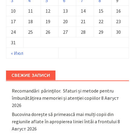
3
4
5
6
7
8
9
10
11
12
13
14
15
16
17
18
19
20
21
22
23
24
25
26
27
28
29
30
31
« Июл
СВЕЖИЕ ЗАПИСИ
Recomandări părinţilor. Sfaturi și metode pentru
îmbunătățirea memoriei și atenției copiilor
8 Август
2026
Bucovina dorește să primească mai mulți copii din
regiunile aflate în apropierea liniei întâi a frontului
8
Август 2026