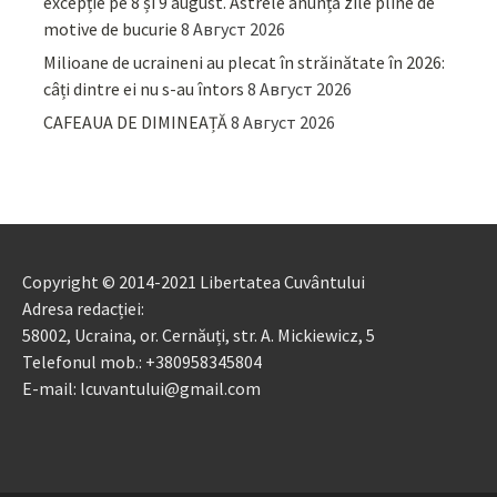
excepție pe 8 și 9 august. Astrele anunță zile pline de
motive de bucurie
8 Август 2026
Milioane de ucraineni au plecat în străinătate în 2026:
câți dintre ei nu s-au întors
8 Август 2026
CAFEAUA DE DIMINEAȚĂ
8 Август 2026
Copyright © 2014-2021 Libertatea Cuvântului
Adresa redacției:
58002, Ucraina, or. Cernăuți, str. A. Mickiewicz, 5
Telefonul mob.: +380958345804
E-mail: lcuvantului@gmail.com