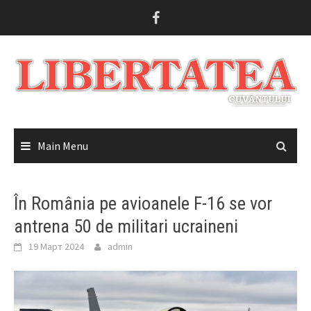
Skip
to
content
Main Menu
În România pe avioanele F-16 se vor
antrena 50 de militari ucraineni
19 Март 2024
admin