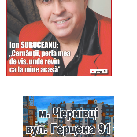
Буковина