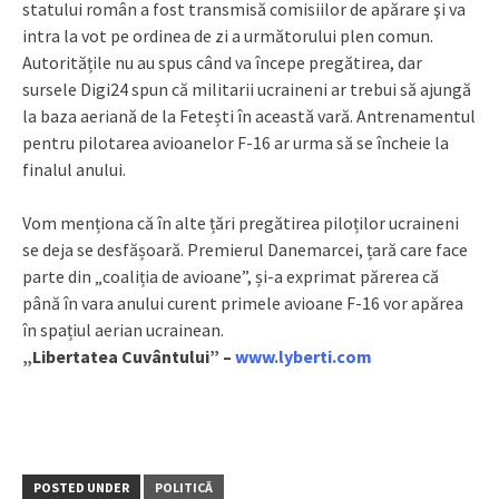
statului român a fost transmisă comisiilor de apărare şi va
intra la vot pe ordinea de zi a următorului plen comun.
Autoritățile nu au spus când va începe pregătirea, dar
sursele Digi24 spun că militarii ucraineni ar trebui să ajungă
la baza aeriană de la Fetești în această vară. Antrenamentul
pentru pilotarea avioanelor F-16 ar urma să se încheie la
finalul anului.
Vom menționa că în alte țări pregătirea piloților ucraineni
se deja se desfășoară. Premierul Danemarcei, țară care face
parte din „coaliția de avioane”, și-a exprimat părerea că
până în vara anului curent primele avioane F-16 vor apărea
în spațiul aerian ucrainean.
„Libertatea Cuvântului” –
www.lyberti.com
POSTED UNDER
POLITICĂ