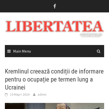
Skip
to
content
Main Menu
Kremlinul creează condiții de informare
pentru o ocupație pe termen lung a
Ucrainei
19 Март 2024
admin