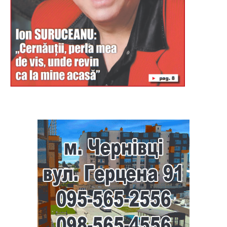
Буковина