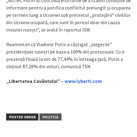
„Astfel, Putin își continuă eforturile de a stabili condițiile de
informare pentru a justifica conflictul prelungit și ocuparea
pe termen lung a Ucrainei sub pretextul „protejării” civililor
din Ucraina ocupată, care sunt în pericol doar din cauza
invaziei rusești”, se arată în raportul ISW.
Reamintim că Vladimir Putin a câștigat „alegerile”
prezidențiale rusești pe baza a 100% din protocoale. Cu o
prezență finală la vot de 77,44% în întreaga țară, Putin a
obținut 87,28% din voturi, comunică TSN.
„Libertatea Cuvântului” –
www.lyberti.com
POSTED UNDER
POLITICĂ