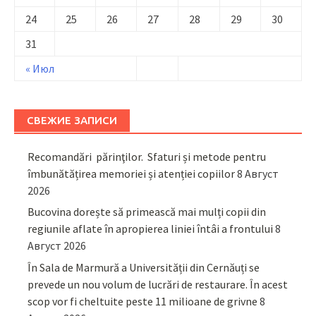
24
25
26
27
28
29
30
31
« Июл
СВЕЖИЕ ЗАПИСИ
Recomandări părinţilor. Sfaturi și metode pentru
îmbunătățirea memoriei și atenției copiilor
8 Август
2026
Bucovina dorește să primească mai mulți copii din
regiunile aflate în apropierea liniei întâi a frontului
8
Август 2026
În Sala de Marmură a Universității din Cernăuți se
prevede un nou volum de lucrări de restaurare. În acest
scop vor fi cheltuite peste 11 milioane de grivne
8