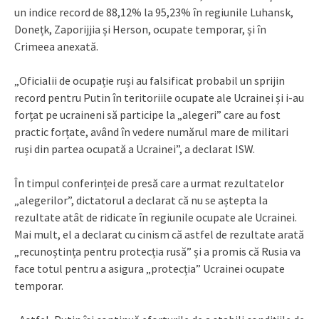
un indice record de 88,12% la 95,23% în regiunile Luhansk,
Donețk, Zaporijjia și Herson, ocupate temporar, și în
Crimeea anexată.
„Oficialii de ocupație ruși au falsificat probabil un sprijin
record pentru Putin în teritoriile ocupate ale Ucrainei și i-au
forțat pe ucraineni să participe la „alegeri” care au fost
practic forțate, având în vedere numărul mare de militari
ruși din partea ocupată a Ucrainei”, a declarat ISW.
În timpul conferinței de presă care a urmat rezultatelor
„alegerilor”, dictatorul a declarat că nu se aștepta la
rezultate atât de ridicate în regiunile ocupate ale Ucrainei.
Mai mult, el a declarat cu cinism că astfel de rezultate arată
„recunoștința pentru protecția rusă” și a promis că Rusia va
face totul pentru a asigura „protecția” Ucrainei ocupate
temporar.