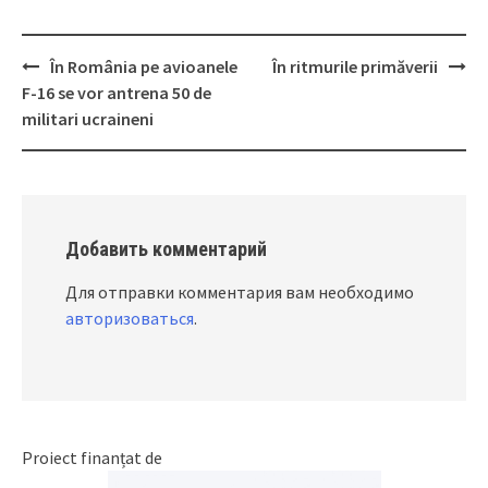
În România pe avioanele
În ritmurile primăverii
Post
F-16 se vor antrena 50 de
navigation
militari ucraineni
Добавить комментарий
Для отправки комментария вам необходимо
авторизоваться
.
Proiect finanțat de