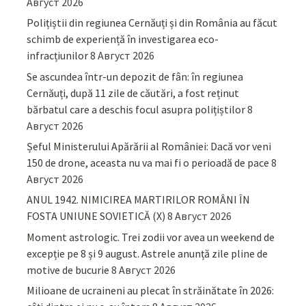
Август 2026
Polițiștii din regiunea Cernăuți și din România au făcut
schimb de experiență în investigarea eco-
infracțiunilor
8 Август 2026
Se ascundea într-un depozit de fân: în regiunea
Cernăuți, după 11 zile de căutări, a fost reținut
bărbatul care a deschis focul asupra polițiștilor
8
Август 2026
Șeful Ministerului Apărării al României: Dacă vor veni
150 de drone, aceasta nu va mai fi o perioadă de pace
8
Август 2026
ANUL 1942. NIMICIREA MARTIRILOR ROMÂNI ÎN
FOSTA UNIUNE SOVIETICĂ (X)
8 Август 2026
Moment astrologic. Trei zodii vor avea un weekend de
excepție pe 8 și 9 august. Astrele anunță zile pline de
motive de bucurie
8 Август 2026
Milioane de ucraineni au plecat în străinătate în 2026: