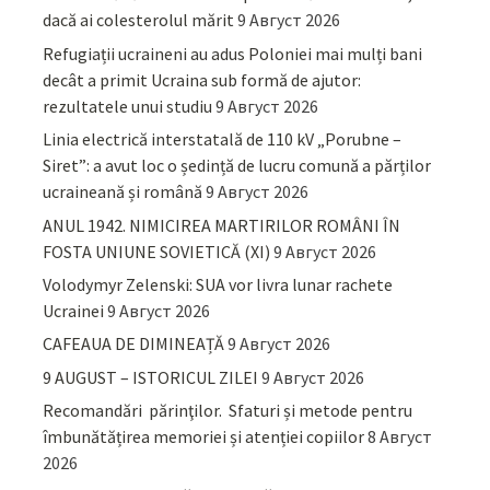
dacă ai colesterolul mărit
9 Август 2026
Refugiații ucraineni au adus Poloniei mai mulți bani
decât a primit Ucraina sub formă de ajutor:
rezultatele unui studiu
9 Август 2026
Linia electrică interstatală de 110 kV „Porubne –
Siret”: a avut loc o ședință de lucru comună a părților
ucraineană și română
9 Август 2026
ANUL 1942. NIMICIREA MARTIRILOR ROMÂNI ÎN
FOSTA UNIUNE SOVIETICĂ (XI)
9 Август 2026
Volodymyr Zelenski: SUA vor livra lunar rachete
Ucrainei
9 Август 2026
CAFEAUA DE DIMINEAȚĂ
9 Август 2026
9 AUGUST – ISTORICUL ZILEI
9 Август 2026
Recomandări părinţilor. Sfaturi și metode pentru
îmbunătățirea memoriei și atenției copiilor
8 Август
2026