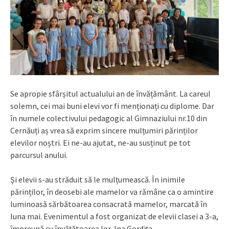
Se apropie sfârșitul actualului an de învățământ. La careul
solemn, cei mai buni elevi vor fi menționați cu diplome. Dar
în numele colectivului pedagogic al Gimnaziului nr.10 din
Cernăuți aș vrea să exprim sincere mulțumiri părinților
elevilor noștri. Ei ne-au ajutat, ne-au susținut pe tot
parcursul anului.
Și elevii s-au străduit să le mulțumească. În inimile
părinților, în deosebi ale mamelor va rămâne ca o amintire
luminoasă sărbătoarea consacrată mamelor, marcată în
luna mai. Evenimentul a fost organizat de elevii clasei a 3-a,
împreună cu învățătoarea lor, Ina Gordița.