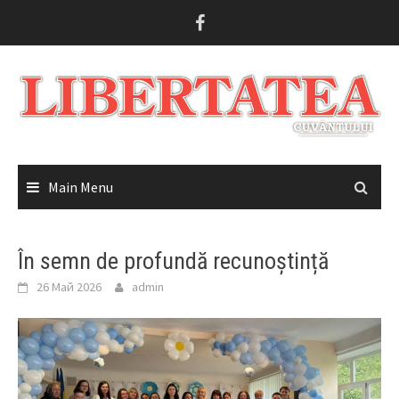
Skip
to
content
Main Menu
În semn de profundă recunoștință
26 Май 2026
admin