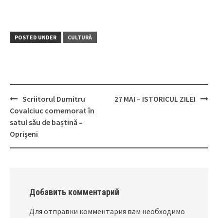
POSTED UNDER
CULTURĂ
Scriitorul Dumitru
27 MAI – ISTORICUL ZILEI
Post
Covalciuc comemorat în
navigation
satul său de baștină –
Oprișeni
Добавить комментарий
Для отправки комментария вам необходимо