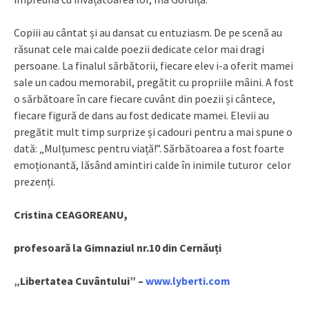
Copiii au cântat și au dansat cu entuziasm. De pe scenă au
răsunat cele mai calde poezii dedicate celor mai dragi
persoane. La finalul sărbătorii, fiecare elev i-a oferit mamei
sale un cadou memorabil, pregătit cu propriile mâini. A fost
o sărbătoare în care fiecare cuvânt din poezii și cântece,
fiecare figură de dans au fost dedicate mamei. Elevii au
pregătit mult timp surprize și cadouri pentru a mai spune o
dată: „Mulțumesc pentru viață!”. Sărbătoarea a fost foarte
emoționantă, lăsând amintiri calde în inimile tuturor celor
prezenți.
Cristina CEAGOREANU,
profesoară la Gimnaziul nr.10 din Cernăuți
„Libertatea Cuvântului” –
www.lyberti.com