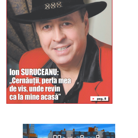
Буковина