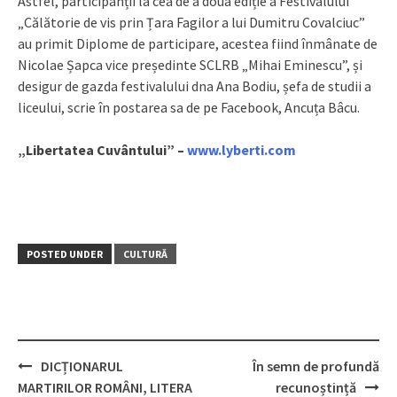
Astfel, participanții la cea de a doua ediție a Festivalului
„Călătorie de vis prin Țara Fagilor a lui Dumitru Covalciuc”
au primit Diplome de participare, acestea fiind înmânate de
Nicolae Șapca vice președinte SCLRB „Mihai Eminescu”, și
desigur de gazda festivalului dna Ana Bodiu, șefa de studii a
liceului, scrie în postarea sa de pe Facebook, Ancuța Bâcu.
„Libertatea Cuvântului” –
www.lyberti.com
POSTED UNDER
CULTURĂ
DICȚIONARUL
În semn de profundă
Post
MARTIRILOR ROMÂNI, LITERA
recunoștință