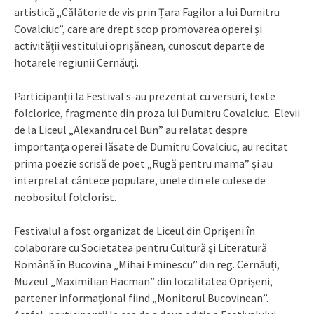
artistică „Călătorie de vis prin Țara Fagilor a lui Dumitru
Covalciuc”, care are drept scop promovarea operei şi
activității vestitului oprișănean, cunoscut departe de
hotarele regiunii Cernăuți.
Participanții la Festival s-au prezentat cu versuri, texte
folclorice, fragmente din proza lui Dumitru Covalciuc. Elevii
de la Liceul „Alexandru cel Bun” au relatat despre
importanța operei lăsate de Dumitru Covalciuc, au recitat
prima poezie scrisă de poet „Rugă pentru mama” și au
interpretat cântece populare, unele din ele culese de
neobositul folclorist.
Festivalul a fost organizat de Liceul din Oprișeni în
colaborare cu Societatea pentru Cultură și Literatură
Română în Bucovina „Mihai Eminescu” din reg. Cernăuți,
Muzeul „Maximilian Hacman” din localitatea Oprișeni,
partener informațional fiind „Monitorul Bucovinean”.