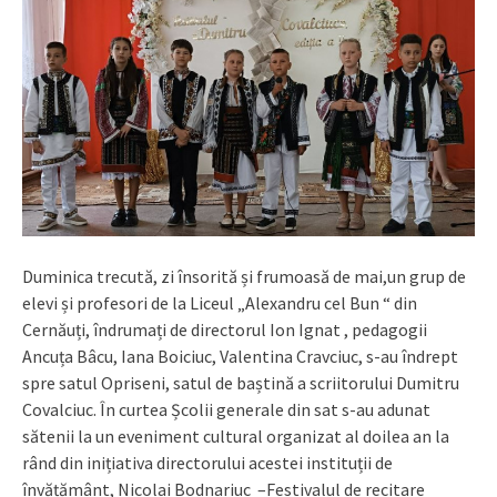
Duminica trecută, zi însorită și frumoasă de mai,un grup de
elevi și profesori de la Liceul „Alexandru cel Bun “ din
Cernăuți, îndrumați de directorul Ion Ignat , pedagogii
Ancuța Bâcu, Iana Boiciuc, Valentina Cravciuc, s-au îndrept
spre satul Opriseni, satul de baștină a scriitorului Dumitru
Covalciuc. În curtea Școlii generale din sat s-au adunat
sătenii la un eveniment cultural organizat al doilea an la
rând din inițiativa directorului acestei instituții de
învățământ, Nicolai Bodnariuc –Festivalul de recitare