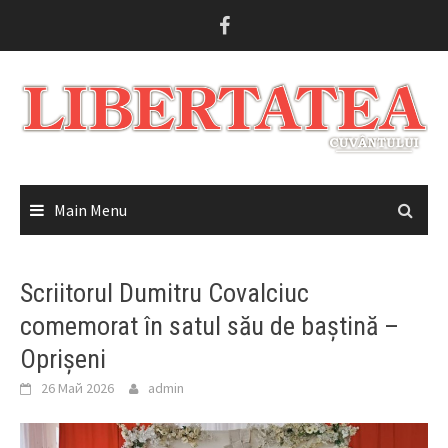
Skip
to
content
Main Menu
Scriitorul Dumitru Covalciuc
comemorat în satul său de baștină –
Oprișeni
26 Май 2026
admin