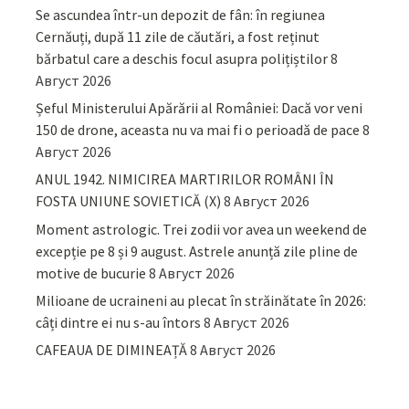
Se ascundea într-un depozit de fân: în regiunea
Cernăuți, după 11 zile de căutări, a fost reținut
bărbatul care a deschis focul asupra polițiștilor
8
Август 2026
Șeful Ministerului Apărării al României: Dacă vor veni
150 de drone, aceasta nu va mai fi o perioadă de pace
8
Август 2026
ANUL 1942. NIMICIREA MARTIRILOR ROMÂNI ÎN
FOSTA UNIUNE SOVIETICĂ (X)
8 Август 2026
Moment astrologic. Trei zodii vor avea un weekend de
excepție pe 8 și 9 august. Astrele anunță zile pline de
motive de bucurie
8 Август 2026
Milioane de ucraineni au plecat în străinătate în 2026:
câți dintre ei nu s-au întors
8 Август 2026
CAFEAUA DE DIMINEAȚĂ
8 Август 2026