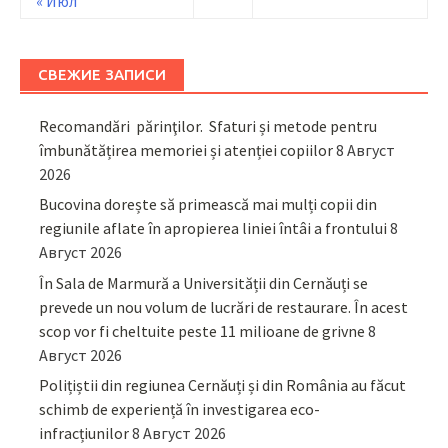
« Июл
СВЕЖИЕ ЗАПИСИ
Recomandări părinţilor. Sfaturi și metode pentru
îmbunătățirea memoriei și atenției copiilor
8 Август
2026
Bucovina dorește să primească mai mulți copii din
regiunile aflate în apropierea liniei întâi a frontului
8
Август 2026
În Sala de Marmură a Universității din Cernăuți se
prevede un nou volum de lucrări de restaurare. În acest
scop vor fi cheltuite peste 11 milioane de grivne
8
Август 2026
Polițiștii din regiunea Cernăuți și din România au făcut
schimb de experiență în investigarea eco-
infracțiunilor
8 Август 2026