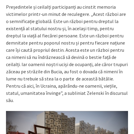
Președintele și ceilalți participanți au cinstit memoria
victimelor printr-un minut de reculegere. „Acest război are
o semnificație globală. Este un război pentru dreptul la
existență al statului nostru și, în același timp, pentru
dreptul la viață al fiecărei persoane. Este un război pentru
demnitate pentru poporul nostru și pentru fiecare națiune
care își caută propriul destin. Acesta este un război pentru
ca nimeni să nu îndrăznească să devină o bestie față de
ceilalți. Iar oamenii noștri uciși de ocupanți, ale căror trupuri
zăceau pe străzile din Bucia, au fost o dovada că nimeni în
lume nu trebuie să stea la o parte de această bătălie.
Pentru că aici, în Ucraina, apărându-ne oamenii, viețile,
statul, umanitatea învinge”, a subliniat Zelenski în discursul
său.