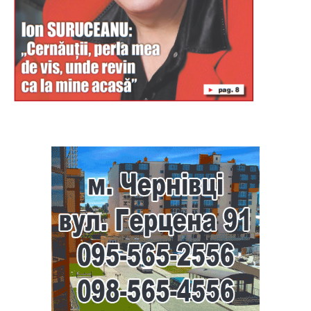
Буковина