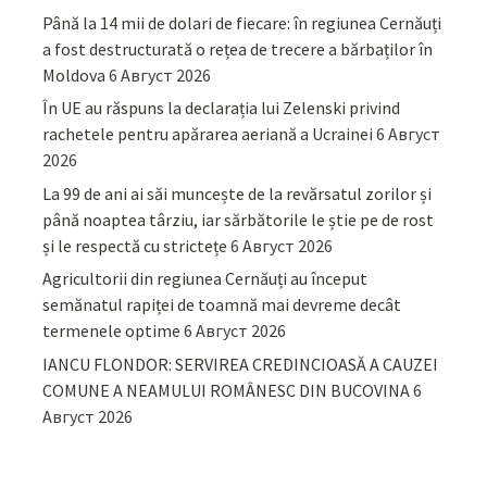
Până la 14 mii de dolari de fiecare: în regiunea Cernăuți
a fost destructurată o rețea de trecere a bărbaților în
Moldova
6 Август 2026
În UE au răspuns la declarația lui Zelenski privind
rachetele pentru apărarea aeriană a Ucrainei
6 Август
2026
La 99 de ani ai săi muncește de la revărsatul zorilor și
până noaptea târziu, iar sărbătorile le știe pe de rost
și le respectă cu strictețe
6 Август 2026
Agricultorii din regiunea Cernăuți au început
semănatul rapiței de toamnă mai devreme decât
termenele optime
6 Август 2026
IANCU FLONDOR: SERVIREA CREDINCIOASĂ A CAUZEI
COMUNE A NEAMULUI ROMÂNESC DIN BUCOVINA
6
Август 2026