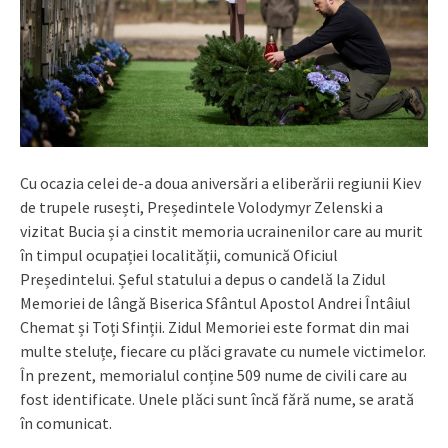
Cu ocazia celei de-a doua aniversări a eliberării regiunii Kiev
de trupele rusești, Președintele Volodymyr Zelenski a
vizitat Bucia și a cinstit memoria ucrainenilor care au murit
în timpul ocupației localității, comunică Oficiul
Președintelui. Șeful statului a depus o candelă la Zidul
Memoriei de lângă Biserica Sfântul Apostol Andrei Întâiul
Chemat și Toți Sfinții. Zidul Memoriei este format din mai
multe steluțe, fiecare cu plăci gravate cu numele victimelor.
În prezent, memorialul conține 509 nume de civili care au
fost identificate. Unele plăci sunt încă fără nume, se arată
în comunicat.