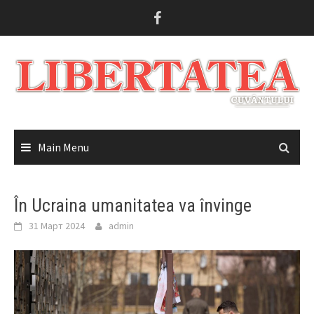
Skip
to
content
Main Menu
În Ucraina umanitatea va învinge
31 Март 2024
admin