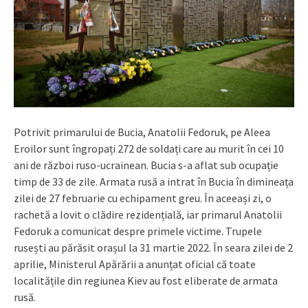
Potrivit primarului de Bucia, Anatolii Fedoruk, pe Aleea
Eroilor sunt îngropați 272 de soldați care au murit în cei 10
ani de război ruso-ucrainean. Bucia s-a aflat sub ocupație
timp de 33 de zile. Armata rusă a intrat în Bucia în dimineața
zilei de 27 februarie cu echipament greu. În aceeași zi, o
rachetă a lovit o clădire rezidențială, iar primarul Anatolii
Fedoruk a comunicat despre primele victime. Trupele
rusești au părăsit orașul la 31 martie 2022. În seara zilei de 2
aprilie, Ministerul Apărării a anunțat oficial că toate
localitățile din regiunea Kiev au fost eliberate de armata
rusă.