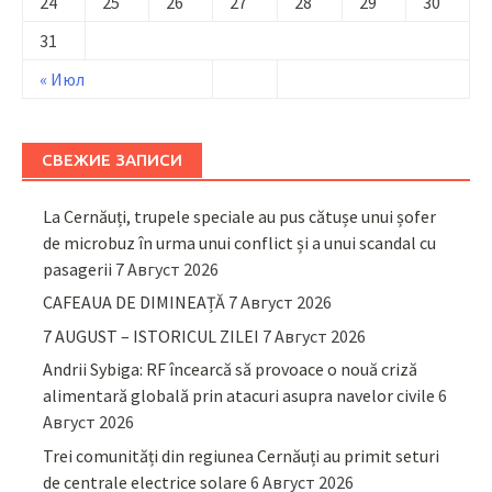
24
25
26
27
28
29
30
31
« Июл
СВЕЖИЕ ЗАПИСИ
La Cernăuți, trupele speciale au pus cătușe unui șofer
de microbuz în urma unui conflict și a unui scandal cu
pasagerii
7 Август 2026
CAFEAUA DE DIMINEAȚĂ
7 Август 2026
7 AUGUST – ISTORICUL ZILEI
7 Август 2026
Andrii Sybiga: RF încearcă să provoace o nouă criză
alimentară globală prin atacuri asupra navelor civile
6
Август 2026
Trei comunități din regiunea Cernăuți au primit seturi
de centrale electrice solare
6 Август 2026