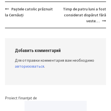
Paștele catolic prăznuit
Timp de patru luni a fost
Post
la Cernăuți
considerat dispărut fără
navigation
veste…
Добавить комментарий
Для отправки комментария вам необходимо
авторизоваться
.
Proiect finanțat de