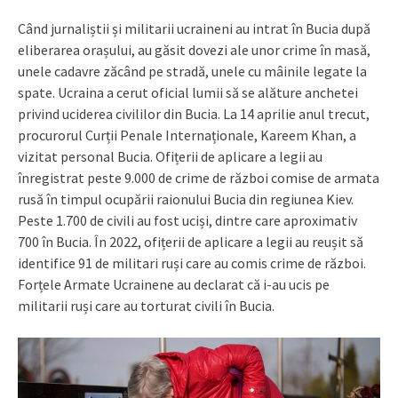
Când jurnaliștii și militarii ucraineni au intrat în Bucia după
eliberarea orașului, au găsit dovezi ale unor crime în masă,
unele cadavre zăcând pe stradă, unele cu mâinile legate la
spate. Ucraina a cerut oficial lumii să se alăture anchetei
privind uciderea civililor din Bucia. La 14 aprilie anul trecut,
procurorul Curții Penale Internaționale, Kareem Khan, a
vizitat personal Bucia. Ofițerii de aplicare a legii au
înregistrat peste 9.000 de crime de război comise de armata
rusă în timpul ocupării raionului Bucia din regiunea Kiev.
Peste 1.700 de civili au fost uciși, dintre care aproximativ
700 în Bucia. În 2022, ofițerii de aplicare a legii au reușit să
identifice 91 de militari ruși care au comis crime de război.
Forțele Armate Ucrainene au declarat că i-au ucis pe
militarii ruși care au torturat civili în Bucia.