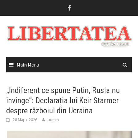
Skip
to
content
Main Menu
„Indiferent ce spune Putin, Rusia nu
învinge”: Declarația lui Keir Starmer
despre războiul din Ucraina
26 Март 2026
admin