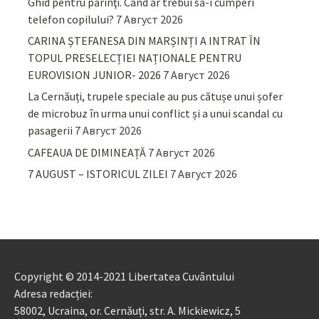
Ghid pentru părinţi. Când ar trebui să-i cumperi
telefon copilului?
7 Август 2026
CARINA ȘTEFANESA DIN MARȘINȚI A INTRAT ÎN
TOPUL PRESELECȚIEI NAȚIONALE PENTRU
EUROVISION JUNIOR- 2026
7 Август 2026
La Cernăuți, trupele speciale au pus cătușe unui șofer
de microbuz în urma unui conflict și a unui scandal cu
pasagerii
7 Август 2026
CAFEAUA DE DIMINEAȚĂ
7 Август 2026
7 AUGUST – ISTORICUL ZILEI
7 Август 2026
Copyright © 2014-2021 Libertatea Cuvântului
Adresa redacției:
58002, Ucraina, or. Cernăuți, str. A. Mickiewicz, 5