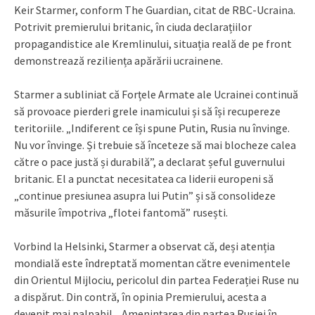
Keir Starmer, conform The Guardian, citat de RBC-Ucraina.
Potrivit premierului britanic, în ciuda declarațiilor
propagandistice ale Kremlinului, situația reală de pe front
demonstrează reziliența apărării ucrainene.
Starmer a subliniat că Forțele Armate ale Ucrainei continuă
să provoace pierderi grele inamicului și să își recupereze
teritoriile. „Indiferent ce își spune Putin, Rusia nu învinge.
Nu vor învinge. Și trebuie să înceteze să mai blocheze calea
către o pace justă și durabilă”, a declarat șeful guvernului
britanic. El a punctat necesitatea ca liderii europeni să
„continue presiunea asupra lui Putin” și să consolideze
măsurile împotriva „flotei fantomă” rusești.
Vorbind la Helsinki, Starmer a observat că, deși atenția
mondială este îndreptată momentan către evenimentele
din Orientul Mijlociu, pericolul din partea Federației Ruse nu
a dispărut. Din contră, în opinia Premierului, acesta a
devenit mai palpabil. „Amenințarea din partea Rusiei în