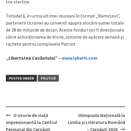
lire sterline.
Totodată, în urma ultimei reuniuni în format „Ramstein”,
partenerii Ucrainei au convenit asupra alocării sumei totale
de 38 de miliarde de dolari. Aceste fonduri vor fi direcționate
către achiziționarea de drone, sisteme de apărare aeriană și
rachete pentru complexele Patriot.
„Libertatea Cuvântului” –
www.lyberti.com
POSTED UNDER
POLITICĂ
O istorie de viață
Olimpiada Națională la
Post
impresionantă la Centrul
Limba și Literatura Română
navigation
Perinatal din Cernăuți
– Cernăuți 2026