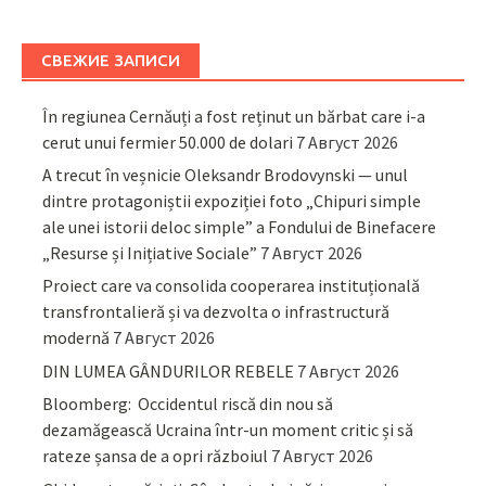
СВЕЖИЕ ЗАПИСИ
În regiunea Cernăuți a fost reținut un bărbat care i-a
cerut unui fermier 50.000 de dolari
7 Август 2026
A trecut în veșnicie Oleksandr Brodovynski — unul
dintre protagoniștii expoziției foto „Chipuri simple
ale unei istorii deloc simple” a Fondului de Binefacere
„Resurse și Inițiative Sociale”
7 Август 2026
Proiect care va consolida cooperarea instituțională
transfrontalieră și va dezvolta o infrastructură
modernă
7 Август 2026
DIN LUMEA GÂNDURILOR REBELE
7 Август 2026
Bloomberg: Occidentul riscă din nou să
dezamăgească Ucraina într-un moment critic și să
rateze șansa de a opri războiul
7 Август 2026