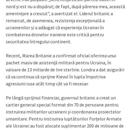
nord și est nu a dispărut; de fapt, după părerea mea, această
amenințare a crescut”, a avertizat el. Liderul britanic a
remarcat, de asemenea, rezistența excepțională a
ucrainenilor și a adăugat că experiența Ucrainei în
combaterea dronelor iraniene este critică pentru
securitatea întregului continent.
Recent, Marea Britanie a confirmat oficial oferirea unui
pachet masiv de asistență militară pentru Ucraina, în
valoare de 13 miliarde de lire sterline. Londra a dat asigurări
că va continua să sprijine Kievul în lupta împotriva
agresiunii ruse atât timp cât va fi necesar.
Pe lângă sprijinul financiar, guvernul britanic a creat un
cartier general special format din 70 de persoane pentru
instruirea militarilor ucraineni și coordonarea proiectelor
umanitare. Pentru instruirea luptătorilor Forțelor Armate
ale Ucrainei au fost alocate suplimentar 200 de milioane de