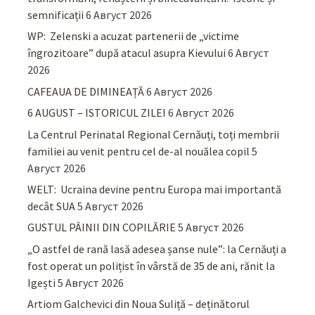
semnificații
6 Август 2026
WP: Zelenski a acuzat partenerii de „victime
îngrozitoare” după atacul asupra Kievului
6 Август
2026
CAFEAUA DE DIMINEAȚĂ
6 Август 2026
6 AUGUST – ISTORICUL ZILEI
6 Август 2026
La Centrul Perinatal Regional Cernăuți, toți membrii
familiei au venit pentru cel de-al nouălea copil
5
Август 2026
WELT: Ucraina devine pentru Europa mai importantă
decât SUA
5 Август 2026
GUSTUL PÂINII DIN COPILĂRIE
5 Август 2026
„O astfel de rană lasă adesea șanse nule”: la Cernăuți a
fost operat un polițist în vârstă de 35 de ani, rănit la
Igești
5 Август 2026
Artiom Galchevici din Noua Suliță – deținătorul