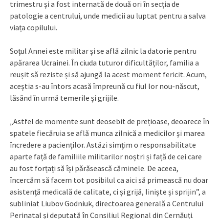
trimestru și a fost internată de două ori în secția de
patologie a centrului, unde medicii au luptat pentru a salva
viața copilului.
Soțul Annei este militar și se află zilnic la datorie pentru
apărarea Ucrainei. În ciuda tuturor dificultăților, familia a
reușit să reziste și să ajungă la acest moment fericit. Acum,
aceștia s-au întors acasă împreună cu fiul lor nou-născut,
lăsând în urmă temerile și grijile.
„Astfel de momente sunt deosebit de prețioase, deoarece în
spatele fiecăruia se află munca zilnică a medicilor și marea
încredere a pacienților. Astăzi simțim o responsabilitate
aparte față de familiile militarilor noștri și față de cei care
au fost forțați să își părăsească căminele. De aceea,
încercăm să facem tot posibilul ca aici să primească nu doar
asistență medicală de calitate, ci și grijă, liniște și sprijin”, a
subliniat Liubov Godniuk, directoarea generală a Centrului
Perinatal și deputată în Consiliul Regional din Cernăuți.