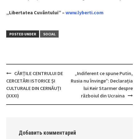
„Libertatea Cuvântului” –
www.lyberti.com
POSTED UNDER
SOCIAL
CĂRȚILE CENTRULUI DE
„Indiferent ce spune Putin,
Post
CERCETĂRI ISTORICE ȘI
Rusia nu învinge”: Declarația
navigation
CULTURALE DIN CERNĂUȚI
lui Keir Starmer despre
(XXXI)
războiul din Ucraina
Добавить комментарий