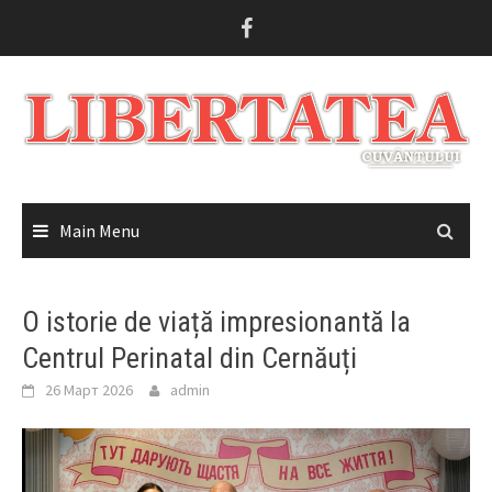
Skip
to
content
Main Menu
O istorie de viață impresionantă la
Centrul Perinatal din Cernăuți
26 Март 2026
admin