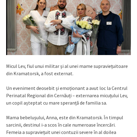
Micul Lev, fiul unui militar și al unei mame supraviețuitoare
din Kramatorsk, a fost externat.
Un eveniment deosebit și emoționant a avut loc la Centrul
Perinatal Regional din Cernăuți – externarea micuțului Lev,
un copil așteptat cu mare speranță de familia sa.
Mama bebelușului, Anna, este din Kramatorsk. În timpul
sarcinii, destinul i-a scos în cale numeroase încercări.
Femeia a supraviețuit unei contuzii severe în al doilea