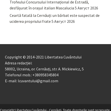
Trofeului Concursului Internațional de Estradă,
desfășurat în orașul italian Mascalucia
5 Август 2026
Ceartă fatală la Cernăuți: un bărbat este suspectat de
uciderea propriului frate
5 Август 2026
Copyright © 2014-2021 Libertatea Cuvântului
Adresa redacției:
58002, Ucraina, or. Cernăuți, str. A. Mickiewicz, 5
Telefonul mob.: +380958345804
E-mail: lcuvantului@gmail.com
Copyright Libertatea Cuvântului - Cernăuţi. Toate drepturile sunt rezervate.