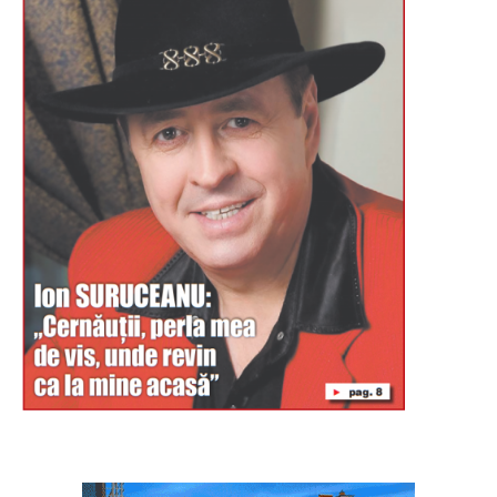
Буковина