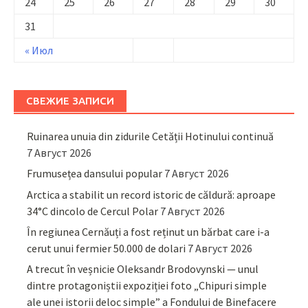
24
25
26
27
28
29
30
31
« Июл
СВЕЖИЕ ЗАПИСИ
Ruinarea unuia din zidurile Cetății Hotinului continuă
7 Август 2026
Frumusețea dansului popular
7 Август 2026
Arctica a stabilit un record istoric de căldură: aproape
34°C dincolo de Cercul Polar
7 Август 2026
În regiunea Cernăuți a fost reținut un bărbat care i-a
cerut unui fermier 50.000 de dolari
7 Август 2026
A trecut în veșnicie Oleksandr Brodovynski — unul
dintre protagoniștii expoziției foto „Chipuri simple
ale unei istorii deloc simple” a Fondului de Binefacere