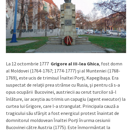
La 12 octombrie 1777
Grigore al III-lea Ghica
, fost domn
al Moldovei (1764-1767; 1774-1777) şi al Munteniei (1768-
1769), este ucis de trimisul Înaltei Porţi, Kapegibaşa. Era
suspectat de relaţii prea strânse cu Rusia, şi pentru că s-a
opus ocupării Bucovinei, austriecii au cerut turcilor să-l
înlăture, iar aceștia au trimis un capugiu (agent executor) la
curtea lui Grigore, care l-a strangulat. Principala cauză a
tragicului său sfârşit a fost energicul protest înaintat de
domnitorul moldovean Înaltei Porţi în urma cesiunii
Bucovinei către Austria (1775). Este înmormântat la