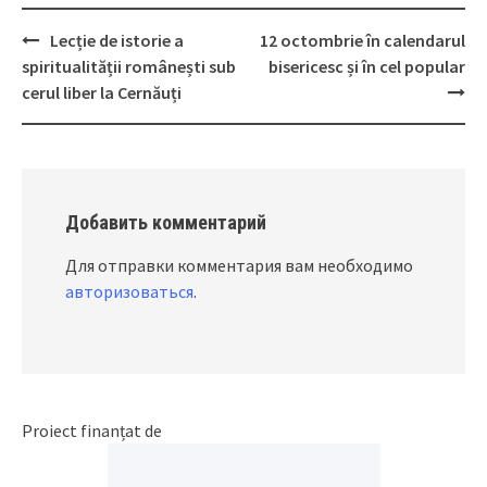
Lecție de istorie a
12 octombrie în calendarul
Post
spiritualității românești sub
bisericesc și în cel popular
navigation
cerul liber la Cernăuți
Добавить комментарий
Для отправки комментария вам необходимо
авторизоваться
.
Proiect finanțat de