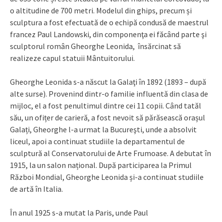
o altitudine de 700 metri. Modelul din ghips, precum și
sculptura a fost efectuată de o echipă condusă de maestrul
francez Paul Landowski, din componenţa ei făcând parte şi
sculptorul român Gheorghe Leonida, însărcinat să
realizeze capul statuii Mântuitorului.
Gheorghe Leonida s-a născut la Galaţi în 1892 (1893 – după
alte surse). Provenind dintr-o familie influentă din clasa de
mijloc, el a fost penultimul dintre cei 11 copii. Când tatăl
său, un ofițer de carieră, a fost nevoit să părăsească orașul
Galați, Gheorghe l-a urmat la Bucureşti, unde a absolvit
liceul, apoi a continuat studiile la departamentul de
sculptură al Conservatorului de Arte Frumoase. A debutat în
1915, la un salon național. După participarea la Primul
Război Mondial, Gheorghe Leonida și-a continuat studiile
de artă în Italia.
În anul 1925 s-a mutat la Paris, unde Paul