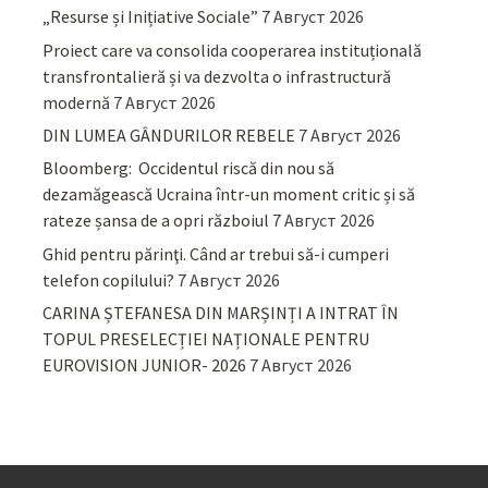
„Resurse și Inițiative Sociale”
7 Август 2026
Proiect care va consolida cooperarea instituțională
transfrontalieră și va dezvolta o infrastructură
modernă
7 Август 2026
DIN LUMEA GÂNDURILOR REBELE
7 Август 2026
Bloomberg: Occidentul riscă din nou să
dezamăgească Ucraina într-un moment critic și să
rateze șansa de a opri războiul
7 Август 2026
Ghid pentru părinţi. Când ar trebui să-i cumperi
telefon copilului?
7 Август 2026
CARINA ȘTEFANESA DIN MARȘINȚI A INTRAT ÎN
TOPUL PRESELECȚIEI NAȚIONALE PENTRU
EUROVISION JUNIOR- 2026
7 Август 2026