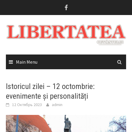
Skip
to
content
Main Menu
Istoricul zilei – 12 octombrie:
evenimente și personalități
12 Октябрь 2023
admin