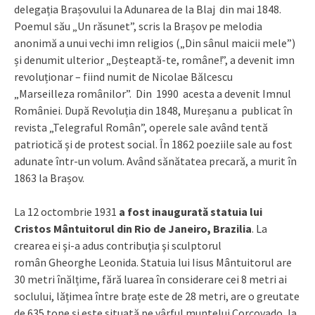
delegația Brașovului la Adunarea de la Blaj din mai 1848.
Poemul său „Un răsunet”, scris la Brașov pe melodia
anonimă a unui vechi imn religios („Din sânul maicii mele”)
și denumit ulterior „Deșteaptă-te, române!”, a devenit imn
revoluționar – fiind numit de Nicolae Bălcescu
„Marseilleza românilor”. Din 1990 acesta a devenit Imnul
României. După Revoluția din 1848, Mureșanu a publicat în
revista „Telegraful Român”, operele sale având tentă
patriotică și de protest social. În 1862 poeziile sale au fost
adunate într-un volum. Având sănătatea precară, a murit în
1863 la Brașov.
La 12 octombrie 1931
a fost inaugurată statuia lui
Cristos Mântuitorul din Rio de Janeiro, Brazilia
. La
crearea ei şi-a adus contribuţia şi sculptorul
român Gheorghe Leonida. Statuia lui Iisus Mântuitorul are
30 metri înălțime, fără luarea în considerare cei 8 metri ai
soclului, lățimea între brațe este de 28 metri, are o greutate
de 635 tone și este situată pe vârful muntelui Corcovado, la