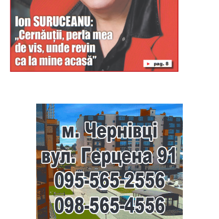
Буковина