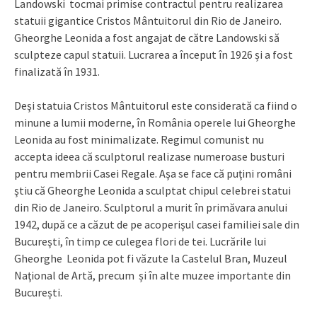
Landowski tocmai primise contractul pentru realizarea
statuii gigantice Cristos Mântuitorul din Rio de Janeiro.
Gheorghe Leonida a fost angajat de către Landowski să
sculpteze capul statuii. Lucrarea a început în 1926 și a fost
finalizată în 1931.
Deşi statuia Cristos Mântuitorul este considerată ca fiind o
minune a lumii moderne, în România operele lui Gheorghe
Leonida au fost minimalizate. Regimul comunist nu
accepta ideea că sculptorul realizase numeroase busturi
pentru membrii Casei Regale. Aşa se face că puţini români
ştiu că Gheorghe Leonida a sculptat chipul celebrei statui
din Rio de Janeiro. Sculptorul a murit în primăvara anului
1942, după ce a căzut de pe acoperişul casei familiei sale din
Bucureşti, în timp ce culegea flori de tei. Lucrările lui
Gheorghe Leonida pot fi văzute la Castelul Bran, Muzeul
Naţional de Artă, precum și în alte muzee importante din
București.