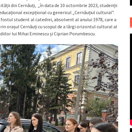
ității din Cernăuți, „în data de 10 octombrie 2023, studenții
ucațional excepțional cu genericul „Cernăuțiul cultural”.
ostul student al catedrei, absolvent al anului 1978, care a
rin orașul Cernăuți cu scopul de a lărgi orizontul cultural al
udiilor lui Mihai Eminescu și Ciprian Porumbescu.