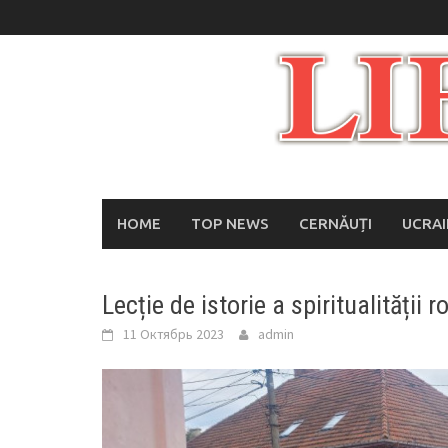
Skip
to
content
HOME
TOP NEWS
CERNĂUȚI
UCRA
Lecție de istorie a spiritualității 
11 Октябрь 2023
admin