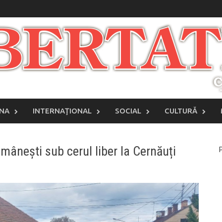
INA
INTERNAŢIONAL
SOCIAL
CULTURĂ
românești sub cerul liber la Cernăuți
P