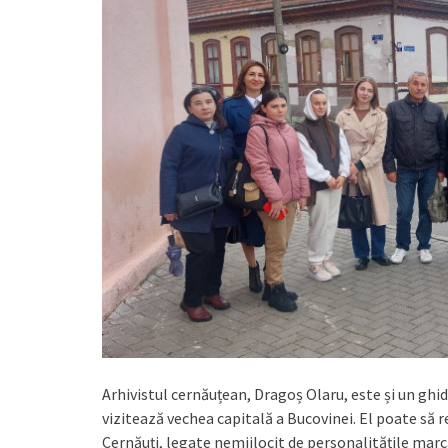
Arhivistul cernăuțean, Dragoș Olaru, este și un ghid
vizitează vechea capitală a Bucovinei. El poate să r
Cernăuți, legate nemijlocit de personalitățile m