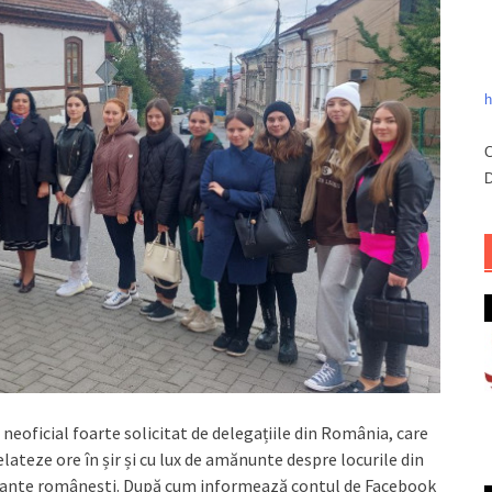
h
C
D
 neoficial foarte solicitat de delegațiile din România, care
elateze ore în șir și cu lux de amănunte despre locurile din
arcante românești. După cum informează contul de Facebook