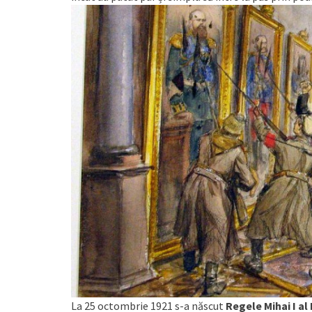
La 25 octombrie 1921 s-a născut
Regele Mihai I a