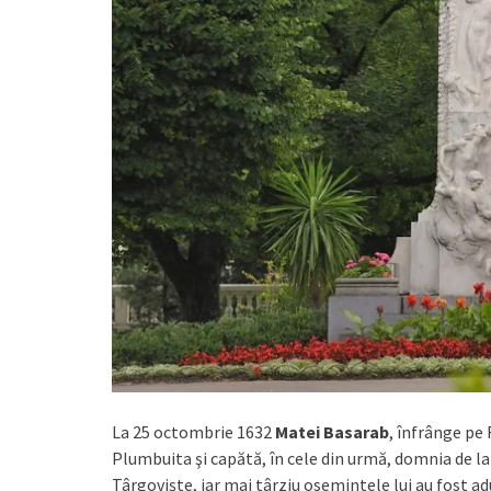
La 25 octombrie 1632
Matei Basarab
, înfrânge pe
Plumbuita şi capătă, în cele din urmă, domnia de la
Târgovişte, iar mai târziu osemintele lui au fost a