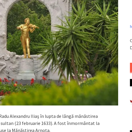
h
C
D
 Radu Alexandru Iliaş în lupta de lângă mănăstirea
 sultan (23 februarie 1633). A fost înmormântat la
duse la Mănăstirea Arnota.