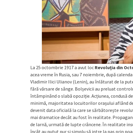
La 25 octombrie 1917 a avut loc
Revoluţia din Oc
acea vreme în Rusia, sau 7 noiembrie, după calendar
Vladimir Ilici Ulianov (Lenin), au înlăturat de la p
fără vărsare de sânge. Bolșevicii au preluat contro
întâmpinând o slabă opoziție. Acțiunea, condusă d
minimă, majoritatea locuitorilor orașului aflând de
devenit data oficială la care se sărbătorește revolu
mai dramatice decât au fost în realitate. Propagand
de Iarnă, urmată de lupte crâncene. În realitate ins
încât au putut pur și simplu să intre la pas prin poart