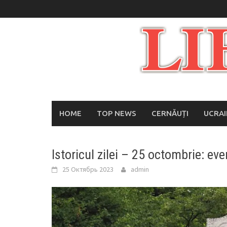
Skip
to
content
HOME
TOP NEWS
CERNĂUȚI
UCRA
Istoricul zilei – 25 octombrie: ev
25 Октябрь 2023
admin