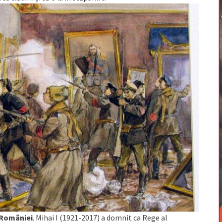
l României
. Mihai I (1921-2017) a domnit ca Rege al