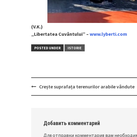
(V.K.)
„Libertatea Cuvântului” –
www.lyberti.com
POSTED UNDER
ISTORIE
Crește suprafața terenurilor arabile vândute
Post
navigation
Добавить комментарий
Для отправки комментария вам необход