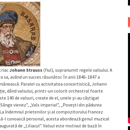
triac
Johann Strauss
(fiul), supranumit regele valsului. A
a sa, având un succes răsunător. În anii 1846-1847 a
omânească. Paralel cu activitatea concertistică, Johann
ie, dând valsului, printr-un colorit orchestral foarte
te 140 de valsuri, create de el, unele și-au câștigat
 „Sânge vienez”, „Vals imperial”, „Povești din pădurea
”. La îndemnul prietenilor și al compozitorului francez
, să-l cunoască personal, acesta abordează genul muzical
ugurată de „Liliacul”. Valsul este motivul de bază în