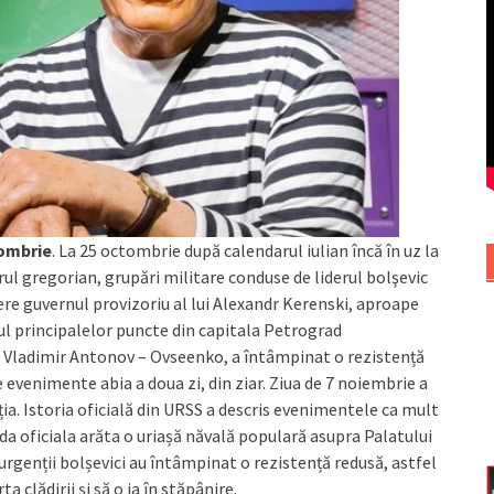
tombrie
. La 25 octombrie după calendarul iulian încă în uz la
ul gregorian, grupări militare conduse de liderul bolşevic
utere guvernul provizoriu al lui Alexandr Kerenski, aproape
lul principalelor puncte din capitala Petrograd
e Vladimir Antonov – Ovseenko, a întâmpinat o rezistență
 evenimente abia a doua zi, din ziar. Ziua de 7 noiembrie a
ția. Istoria oficială din URSS a descris evenimentele ca mult
a oficiala arăta o uriașă năvală populară asupra Palatului
urgenții bolșevici au întâmpinat o rezistență redusă, astfel
a clădirii și să o ia în stăpânire.