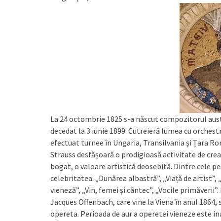
La 24 octombrie 1825 s-a născut compozitorul aus
decedat la 3 iunie 1899. Cutreieră lumea cu orchestr
efectuat turnee în Ungaria, Transilvania și Țara R
Strauss desfășoară o prodigioasă activitate de creaț
bogat, o valoare artistică deosebită. Dintre cele pes
celebritatea: „Dunărea albastră”, „Viață de artist”,
vieneză”, „Vin, femei și cântec”, „Vocile primăverii
Jacques Offenbach, care vine la Viena în anul 1864
opereta. Perioada de aur a operetei vieneze este ina