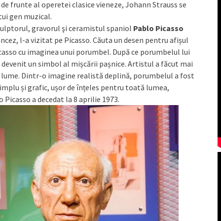
de frunte al operetei clasice vieneze, Johann Strauss se
stui gen muzical.
culptorul, gravorul şi ceramistul spaniol
Pablo Picasso
ncez, l-a vizitat pe Picasso. Căuta un desen pentru afișul
 Picasso cu imaginea unui porumbel. După ce porumbelul lui
devenit un simbol al mișcării pașnice. Artistul a făcut mai
 lume. Dintr-o imagine realistă deplină, porumbelul a fost
simplu și grafic, ușor de înțeles pentru toată lumea,
lo Picasso a decedat la 8 aprilie 1973.