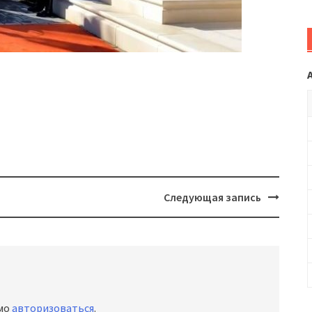
Следующая запись
имо
авторизоваться
.