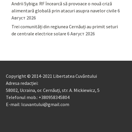
Andrii Sybiga: RF încearcă să provoace o nouă criză
alimentară globală prin atacuri asupra navelor civile
6
Август 2026
Trei comunități din regiunea Cernăuți au primit seturi
de centrale electrice solare
6 Август 2026
Copyright © 2014-2021 Libertatea Cuvântului
Adresa redacției:
58002, Ucraina, or. Cernăuți, str. A. Mickiewicz, 5
Telefonul mob.: +380958345804
E-mail: lcuvantului@gmail.com