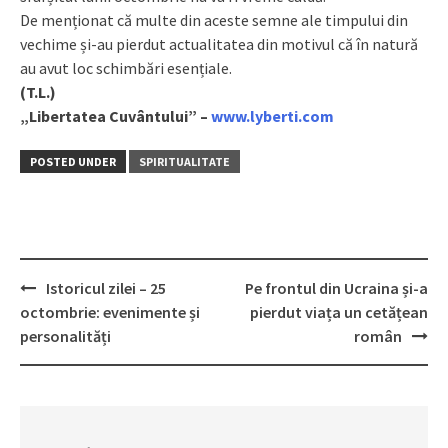
De menționat că multe din aceste semne ale timpului din
vechime și-au pierdut actualitatea din motivul că în natură
au avut loc schimbări esențiale.
(T.L.)
„Libertatea Cuvântului” –
www.lyberti.com
POSTED UNDER
SPIRITUALITATE
Istoricul zilei – 25
Pe frontul din Ucraina și-a
Post
octombrie: evenimente și
pierdut viața un cetățean
navigation
personalități
român