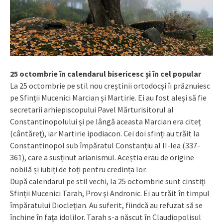
25 octombrie în calendarul bisericesc și în cel popular
La 25 octombrie pe stil nou creștinii ortodocși îi prăznuiesc
pe Sfinții Mucenici Marcian și Martirie. Ei au fost aleși să fie
secretarii arhiepiscopului Pavel Mărturisitorul al
Constantinopolului și pe lângă aceasta Marcian era citeț
(cântăreț), iar Martirie ipodiacon. Cei doi sfinți au trăit la
Constantinopol sub împăratul Constanțiu al II-lea (337-
361), care a susținut arianismul. Aceștia erau de origine
nobilă și iubiți de toți pentru credința lor.
După calendarul pe stil vechi, la 25 octombrie sunt cinstiţi
Sfinții Mucenici Tarah, Prov şi Andronic. Ei au trăit în timpul
împăratului Dioclețian. Au suferit, fiindcă au refuzat să se
închine în faţa idolilor. Tarah s-a născut în Claudiopolisul