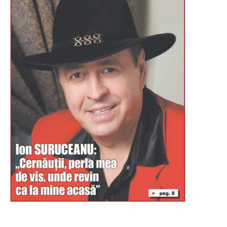
Буковина