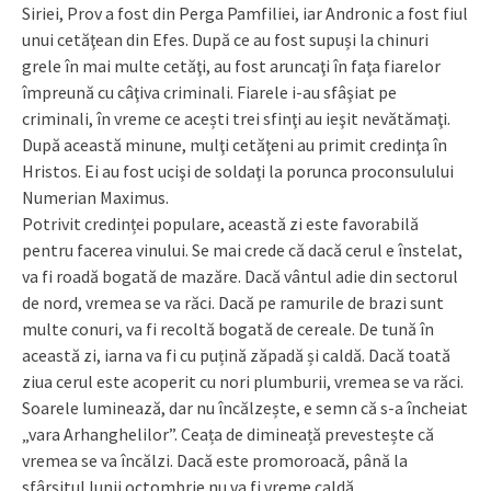
Siriei, Prov a fost din Perga Pamfiliei, iar Andronic a fost fiul
unui cetăţean din Efes. După ce au fost supuși la chinuri
grele în mai multe cetăţi, au fost aruncaţi în faţa fiarelor
împreună cu câţiva criminali. Fiarele i-au sfâşiat pe
criminali, în vreme ce acești trei sfinţi au ieşit nevătămaţi.
După această minune, mulţi cetăţeni au primit credinţa în
Hristos. Ei au fost ucişi de soldaţi la porunca proconsulului
Numerian Maximus.
Potrivit credinței populare, această zi este favorabilă
pentru facerea vinului. Se mai crede că dacă cerul e înstelat,
va fi roadă bogată de mazăre. Dacă vântul adie din sectorul
de nord, vremea se va răci. Dacă pe ramurile de brazi sunt
multe conuri, va fi recoltă bogată de cereale. De tună în
această zi, iarna va fi cu puțină zăpadă și caldă. Dacă toată
ziua cerul este acoperit cu nori plumburii, vremea se va răci.
Soarele luminează, dar nu încălzește, e semn că s-a încheiat
„vara Arhanghelilor”. Ceața de dimineață prevestește că
vremea se va încălzi. Dacă este promoroacă, până la
sfârșitul lunii octombrie nu va fi vreme caldă.