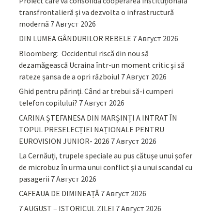
Proiect care va consolida cooperarea instituțională
transfrontalieră și va dezvolta o infrastructură
modernă
7 Август 2026
DIN LUMEA GÂNDURILOR REBELE
7 Август 2026
Bloomberg: Occidentul riscă din nou să
dezamăgească Ucraina într-un moment critic și să
rateze șansa de a opri războiul
7 Август 2026
Ghid pentru părinţi. Când ar trebui să-i cumperi
telefon copilului?
7 Август 2026
CARINA ȘTEFANESA DIN MARȘINȚI A INTRAT ÎN
TOPUL PRESELECȚIEI NAȚIONALE PENTRU
EUROVISION JUNIOR- 2026
7 Август 2026
La Cernăuți, trupele speciale au pus cătușe unui șofer
de microbuz în urma unui conflict și a unui scandal cu
pasagerii
7 Август 2026
CAFEAUA DE DIMINEAȚĂ
7 Август 2026
7 AUGUST – ISTORICUL ZILEI
7 Август 2026