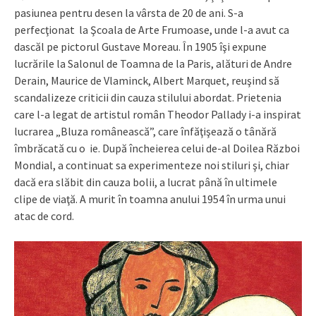
pasiunea pentru desen la vârsta de 20 de ani. S-a
perfecţionat la Şcoala de Arte Frumoase, unde l-a avut ca
dascăl pe pictorul Gustave Moreau. În 1905 îşi expune
lucrările la Salonul de Toamna de la Paris, alături de Andre
Derain, Maurice de Vlaminck, Albert Marquet, reuşind să
scandalizeze criticii din cauza stilului abordat. Prietenia
care l-a legat de artistul român Theodor Pallady i-a inspirat
lucrarea „Bluza românească”, care înfăţişează o tânără
îmbrăcată cu o ie. După încheierea celui de-al Doilea Război
Mondial, a continuat sa experimenteze noi stiluri şi, chiar
dacă era slăbit din cauza bolii, a lucrat până în ultimele
clipe de viaţă. A murit în toamna anului 1954 în urma unui
atac de cord.