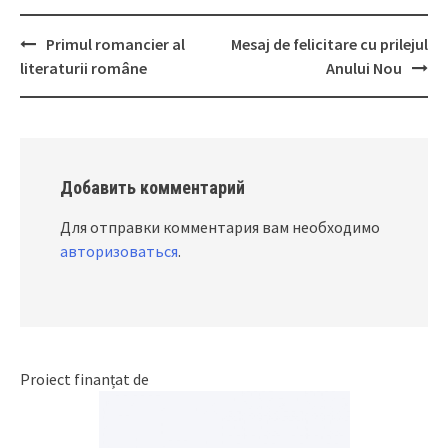
Primul romancier al
Mesaj de felicitare cu prilejul
Post
literaturii române
Anului Nou
navigation
Добавить комментарий
Для отправки комментария вам необходимо
авторизоваться
.
Proiect finanțat de