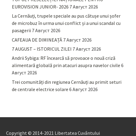
EUROVISION JUNIOR- 2026
7 Август 2026
La Cernăuți, trupele speciale au pus cătușe unui șofer
de microbuz în urma unui conflict și a unui scandal cu
pasagerii
7 Август 2026
CAFEAUA DE DIMINEAȚĂ
7 Август 2026
7 AUGUST – ISTORICUL ZILEI
7 Август 2026
Andrii Sybiga: RF încearcă să provoace o nouă criză
alimentară globală prin atacuri asupra navelor civile
6
Август 2026
Trei comunități din regiunea Cernăuți au primit seturi
de centrale electrice solare
6 Август 2026
Copyright © 2014-2021 Libertatea Cuvântului