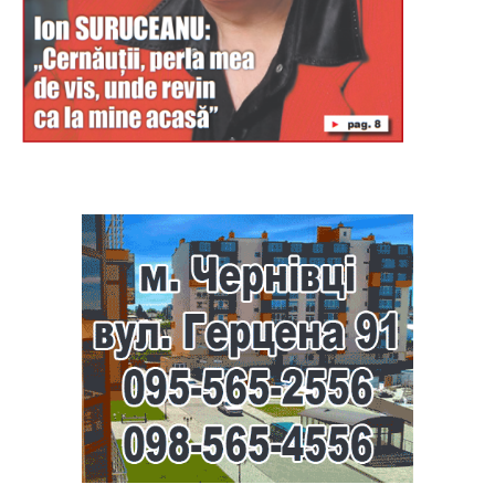
Буковина