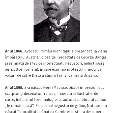
Anul 1866.
Avocatul român Ioan Raţiu a prezentat la Viena
împăratului Austriei, o petiţie (redactată de George Bariţiu
şi semnată de 1493 de intelectuali, negustori, industriaşi şi
agricultori români), în care exprima protestul împotriva
votării de către Dietă a alipirii Transilvaniei la Ungaria.
Anul 1869.
S-a născut Henri Matisse, pictor impresionist ,
sculptor şi desenator francez, maestru al ilustraţiei de
carte, iniţiatorul fovismului, este autorul celebrului tablou
„Ie românească”.
Fiu al unui negustor de grâne, Matisse s-a
născut în localitatea Chateu-Cambresis, şi şi-a descoperit