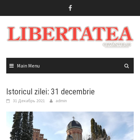
Skip
to
content
Main Menu
Istoricul zilei: 31 decembrie
31 Декабрь 2021
admin