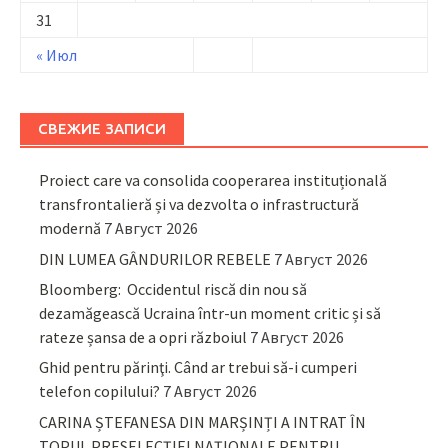
31
« Июл
СВЕЖИЕ ЗАПИСИ
Proiect care va consolida cooperarea instituțională
transfrontalieră și va dezvolta o infrastructură
modernă
7 Август 2026
DIN LUMEA GÂNDURILOR REBELE
7 Август 2026
Bloomberg: Occidentul riscă din nou să
dezamăgească Ucraina într-un moment critic și să
rateze șansa de a opri războiul
7 Август 2026
Ghid pentru părinţi. Când ar trebui să-i cumperi
telefon copilului?
7 Август 2026
CARINA ȘTEFANESA DIN MARȘINȚI A INTRAT ÎN
TOPUL PRESELECȚIEI NAȚIONALE PENTRU