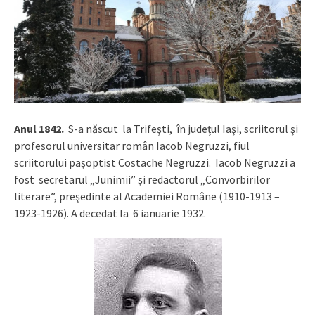
Anul 1842.
S-a născut la Trifeşti, în judeţul Iaşi, scriitorul şi
profesorul universitar român Iacob Negruzzi, fiul
scriitorului paşoptist Costache Negruzzi. Iacob Negruzzi a
fost secretarul „Junimii” şi redactorul „Convorbirilor
literare”, preşedinte al Academiei Române (1910-1913 –
1923-1926). A decedat la 6 ianuarie 1932.