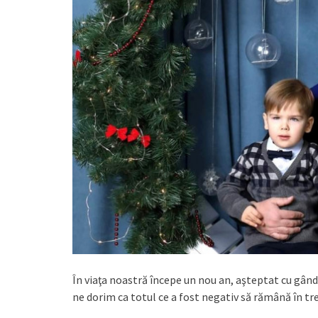
În viaţa noastră începe un nou an, aşteptat cu gând
ne dorim ca totul ce a fost negativ să rămână în tre