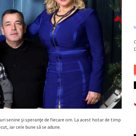
h
C
D
uri senine şi speranţe de fiecare om. La acest hotar de timp
cut, iar cele bune să se adune.