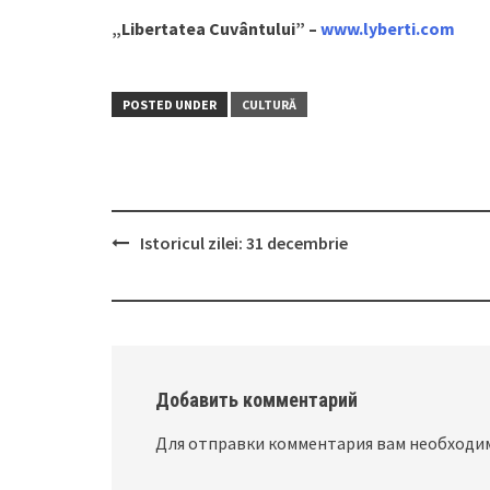
„Libertatea Cuvântului” –
www.lyberti.com
POSTED UNDER
CULTURĂ
Istoricul zilei: 31 decembrie
Post
navigation
Добавить комментарий
Для отправки комментария вам необход