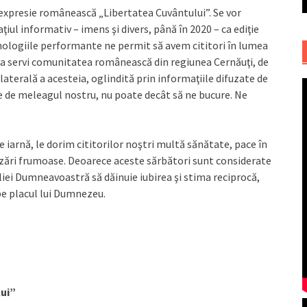
 expresie românească „Libertatea Cuvântului”. Se vor
iul informativ – imens şi divers, până în 2020 – ca ediţie
ehnologiile performante ne permit să avem cititori în lumea
 a servi comunitatea românească din regiunea Cernăuţi, de
ilaterală a acesteia, oglindită prin informaţiile difuzate de
te de meleagul nostru, nu poate decât să ne bucure. Ne
e iarnă, le dorim cititorilor noştri multă sănătate, pace în
ealizări frumoase. Deoarece aceste sărbători sunt considerate
liei Dumneavoastră să dăinuie iubirea şi stima reciprocă,
 pe placul lui Dumnezeu.
lui”