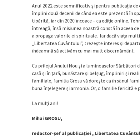
Anul 2022 este semnificativ şi pentru publicaţia de
împlini două decenii de când ea este prezentă în spaţ
tipărită, iar din 2020 încoace – ca ediţie online. T
întreagă, însă misiunea noastră constă în aceea de
a propaga valorile ei spirituale. Iar dacă viaţa mult
„Libertatea Cuvântului”, trezeşte interes şi depar
îndeamnă să activăm cu mai mult discernământ.
Cu prilejul Anului Nou şi a luminoaselor Sărbători d
casă şi în ţară, bunăstare şi belşug, împliniri şi r
familiale, familia Grosu vă doreşte ca în sânul fami
buna înţelegere şi armonia. Or, o familie fericită e
La mulţi ani!
Mihai GROSU,
redactor-şef al publicaţiei „Libertatea Cuvântu