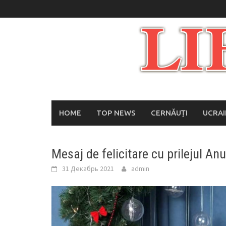
Skip
to
content
HOME
TOP NEWS
CERNĂUȚI
UCRA
Mesaj de felicitare cu prilejul An
31 Декабрь 2021
admin