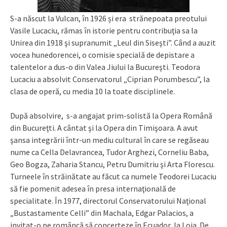
S-a născut la Vulcan, în 1926 și era strănepoata preotului
Vasile Lucaciu, rămas în istorie pentru contribuţia sa la
Unirea din 1918 şi supranumit „Leul din Siseşti”. Când a auzit
vocea hunedorencei, o comisie specială de depistare a
talentelor a dus-o din Valea Jiului la Bucureşti. Teodora
Lucaciu a absolvit Conservatorul „Ciprian Porumbescu”, la
clasa de operă, cu media 10 la toate disciplinele.
După absolvire, s-a angajat prim-solistă la Opera Română
din Bucureţti. A cântat şi la Opera din Timişoara. A avut
şansa integrării într-un mediu cultural în care se regăseau
nume ca Cella Delavrancea, Tudor Arghezi, Corneliu Baba,
Geo Bogza, Zaharia Stancu, Petru Dumitriu şi Arta Florescu.
Turneele în străinătate au făcut ca numele Teodorei Lucaciu
să fie pomenit adesea în presa internaţională de
specialitate. În 1977, directorul Conservatorului Naţional
„Bustastamente Celli” din Machala, Edgar Palacios, a
invitat-o pe româncă să concerteze în Ecuador, la Loja. De