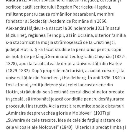
scriitor, tatăl scriitorului Bogdan Petriceicu-Haşdeu,
militant pentru cauza românilor basarabeni, membru
fondator al Societăţii Academice Române din 1866.
Alexandru Hâjdeu s-a născut la 30 noiembrie 1811 în satul
Miziurineţ, regiunea Ternopil, azi în Ucraina, ulterior familia
s-a statornicit la moşia strămoşească de la Cristineşti,
judeţul Hotin. Şi-a făcut studiile la pensionul pentru copii
de nobili de pe lângă Seminarul teologic din Chişinău (1822-
1828), apoi la facultatea de drept a Universităţii din Harkiv
(1829-1832). După propriile mărturisiri, a audiat cursuri şi la
universităţile din Munchen şi Haidelberg. În anii 1836-1840 a
fost efor al şcolii judeţene şi al celei lancasteriene din
Hotin, străduindu-se să extindă cercul disciplinelor predate
în şcoală, să îmbunătăţească condiţiile pentru desfăşurarea
procesului instructiv. Aici a rostit renumitele sale discursuri
„Amintire despre vechea glorie a Moldovei” (1937) şi
„Suvenire de cele trecute, idee de cele de faţă şi arătare de
cele viitoare ale Moldovei” (1840). Ulterior a predat limba şi