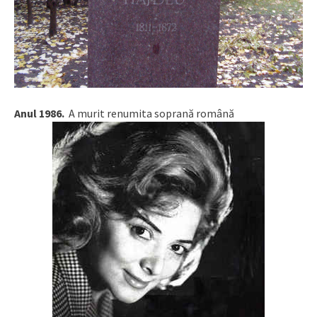
Anul 1986.
A murit renumita soprană română