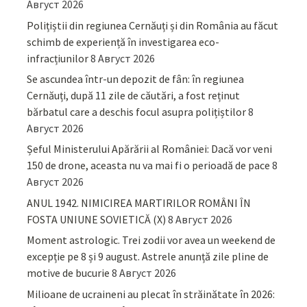
Август 2026
Polițiștii din regiunea Cernăuți și din România au făcut
schimb de experiență în investigarea eco-
infracțiunilor
8 Август 2026
Se ascundea într-un depozit de fân: în regiunea
Cernăuți, după 11 zile de căutări, a fost reținut
bărbatul care a deschis focul asupra polițiștilor
8
Август 2026
Șeful Ministerului Apărării al României: Dacă vor veni
150 de drone, aceasta nu va mai fi o perioadă de pace
8
Август 2026
ANUL 1942. NIMICIREA MARTIRILOR ROMÂNI ÎN
FOSTA UNIUNE SOVIETICĂ (X)
8 Август 2026
Moment astrologic. Trei zodii vor avea un weekend de
excepție pe 8 și 9 august. Astrele anunță zile pline de
motive de bucurie
8 Август 2026
Milioane de ucraineni au plecat în străinătate în 2026: