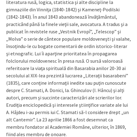
literatura rusă, logica, statistica şi alte discipline la
gimnaziile din Vinniţa (1840-1842) şi Kameneţ-Podilski
(1842-1843). În anul 1843 abandonează învăţământul,
practicând până la finele vieţii sale, avocatura. A tradus şi a
publicat în revistele ruse „Vestnik Evropî”, „Telescop” şi
„Molva” o serie de cântece populare mol­doveneşti şi valahe,
însoţindu-le cu bogate comentarii de ordin istorico-literar
şi etnografic. Lui îi aparţine prioritatea în propa­garea
folclorului moldovenesc în presa rusă. O sursă valoroasă
referitoare la viaţa spirituală din Basarabia anilor 20-30 ai
secolului al XIX-lea prezintă lucrarea „Literaţii basarabeni”
(1835), care conţine informaţii inedite sau puţin cunoscute
despre C. Stamati, A. Donici, la. Ghinculov (I. Hâncu) şi alţi
autori, precum şi succinte caracterizări ale scrierilor lor.
Erudiţia enciclopedică şi interesele ştiinţifice variate ale lui
A. Hâjdeu i-au permis iui C. Stamati să-l considere drept „un
alt Cantemir”. La 23 aprilie 1866 a fost desemnat ca
membru fondator al Academiei Române, ulterior, în 1869,
fiind ales membru de onoare.