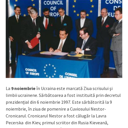
La
9 noiembrie
în Ucraina este marcată Ziua scrisului şi
limbii ucrainene. Sărbătoarea a fost instituită prin decretul
prezidenţial din 6 noiembrie 1997. Este sărbătorită la 9
noiembrie, în ziua de pomenire a Cuviosului Nestor-
Cronicarul. Cronicarul Nestor a fost călugăr la Lavra
Pecerska din Kiev, primul scriitor din Rusia Kieveană,