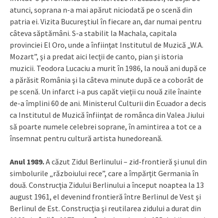
atunci, soprana n-a mai apărut niciodată pe o scenă din
patria ei. Vizita Bucureştiul în fiecare an, dar numai pentru
câteva săptămâni. S-a stabilit la Machala, capitala
provinciei El Oro, unde a înfiinţat Institutul de Muzică „W.A.
Mozart”, şi a predat aici lecţii de canto, pian şi istoria
muzicii. Teodora Lucaciu a murit în 1986, la nouă ani după ce
a părăsit România şi la câteva minute după ce a coborât de
pe scenă. Un infarct i-a pus capăt vieţii cu nouă zile înainte
de-a împlini 60 de ani. Ministerul Culturii din Ecuador a decis
ca Institutul de Muzică înfiinţat de românca din Valea Jiului
să poarte numele celebrei soprane, în amintirea a tot ce a
însemnat pentru cultură artista hunedoreană.
Anul 1989.
A căzut Zidul Berlinului – zid-frontieră şi unul din
simbolurile „războiului rece”, care a împărţit Germania în
două. Construcţia Zidului Berlinului a început noaptea la 13
august 1961, el devenind frontieră între Berlinul de Vest şi
Berlinul de Est. Construcţia şi reutilarea zidului a durat din