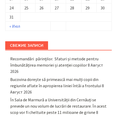
24
25
26
27
28
29
30
31
« Июл
СВЕЖИЕ ЗАПИСИ
Recomandări părinţilor. Sfaturi și metode pentru
îmbunătățirea memoriei și atenției copiilor
8 Август
2026
Bucovina dorește să primească mai mulți copii din
regiunile aflate în apropierea liniei întâi a frontului
8
Август 2026
În Sala de Marmură a Universității din Cernăuți se
prevede un nou volum de lucrări de restaurare. În acest
scop vor fi cheltuite peste 11 milioane de grivne
8