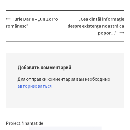
Iurie Darie – „un Zorro
„Cea dintâi informaţie
Post
românesc”
despre existenţa noastră ca
navigation
popor…”
Добавить комментарий
Для отправки комментария вам необходимо
авторизоваться
.
Proiect finanțat de