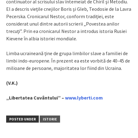
continuator al scrisului slav întemeiat de Chiril şi Metodiu.
El a descris vieţile cnejilor Boris şi Gleb, Teodosie de la Lavra
Pecerska. Cronicarul Nestor, conform tradiţiei, este
considerat unul dintre autorii scrierii „Povestea anilor
trecuţi”. Prin ea cronicarul Nestor a introdus istoria Rusiei
Kievene în albia istoriei mondiale.
Limba ucraineană ţine de grupa limbilor slave a familiei de
limbi indo-europene. În prezent ea este vorbită de 40-45 de
milioane de persoane, majoritatea lor fiind din Ucraina.
(V.K.)
„Libertatea Cuvântului” –
www.lyberti.com
POSTED UNDER
ISTORIE