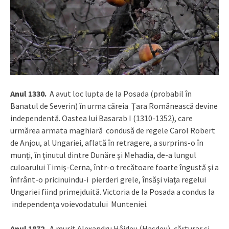
Anul 1330.
A avut loc lupta de la Posada (probabil în
Banatul de Severin) în urma căreia Ţara Românească devine
independentă. Oastea lui Basarab I (1310-1352), care
urmărea armata maghiară condusă de regele Carol Robert
de Anjou, al Ungariei, aflată în retragere, a surprins-o în
munţi, în ţinutul dintre Dunăre şi Mehadia, de-a lungul
culoarului Timiş-Cerna, într-o trecătoare foarte îngustă şi a
înfrânt-o pricinuindu-i pierderi grele, însăşi viaţa regelui
Ungariei fiind primejduită. Victoria de la Posada a condus la
independenţa voievodatului Munteniei.
Anul 1872.
A murit Alexandru Hâjdeu (Haşdeu), cărturar şi