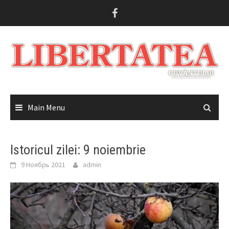
Skip
to
content
Main Menu
Istoricul zilei: 9 noiembrie
9 Ноябрь 2021
admin