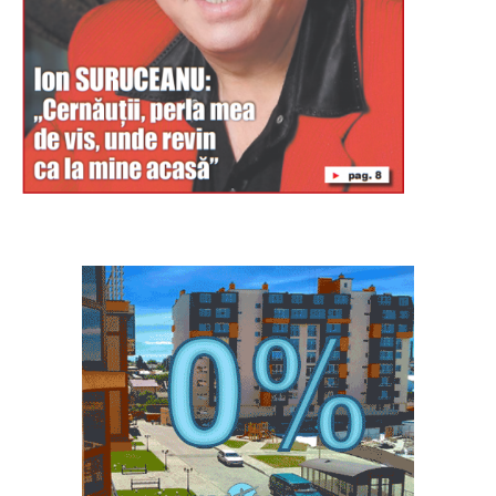
Буковина