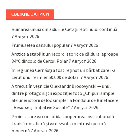
СВЕЖИЕ ЗАПИСИ
Ruinarea unuia din zidurile Cetății Hotinului continuă
7 Август 2026
Frumusețea dansului popular
7 Август 2026
Arctica a stabilit un record istoric de căldură: aproape
34°C dincolo de Cercul Polar
7 Август 2026
În regiunea Cernăuți a fost reținut un bărbat care i-a
cerut unui fermier 50.000 de dolari
7 Август 2026
A trecut în veșnicie Oleksandr Brodovynski — unul
dintre protagoniștii expoziției foto „Chipuri simple
ale unei istorii deloc simple” a Fondului de Binefacere
„Resurse și Inițiative Sociale”
7 Август 2026
Proiect care va consolida cooperarea instituțională
transfrontalieră și va dezvolta o infrastructură
modernă
7 Август 2026