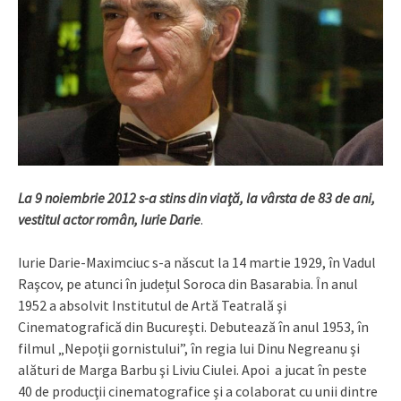
La 9 noiembrie 2012 s-a stins din viaţă, la vârsta de 83 de ani,
vestitul actor român, Iurie Darie
.
Iurie Darie-Maximciuc s-a născut la 14 martie 1929, în Vadul
Raşcov, pe atunci în județul Soroca din Basarabia. În anul
1952 a absolvit Institutul de Artă Teatrală şi
Cinematografică din Bucureşti. Debutează în anul 1953, în
filmul „Nepoţii gornistului”, în regia lui Dinu Negreanu şi
alături de Marga Barbu şi Liviu Ciulei. Apoi a jucat în peste
40 de producţii cinematografice şi a colaborat cu unii dintre