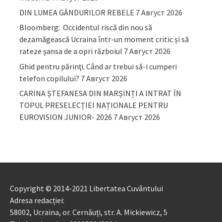
DIN LUMEA GÂNDURILOR REBELE
7 Август 2026
Bloomberg: Occidentul riscă din nou să
dezamăgească Ucraina într-un moment critic și să
rateze șansa de a opri războiul
7 Август 2026
Ghid pentru părinţi. Când ar trebui să-i cumperi
telefon copilului?
7 Август 2026
CARINA ȘTEFANESA DIN MARȘINȚI A INTRAT ÎN
TOPUL PRESELECȚIEI NAȚIONALE PENTRU
EUROVISION JUNIOR- 2026
7 Август 2026
Copyright © 2014-2021 Libertatea Cuvântului
Adresa redacției:
58002, Ucraina, or. Cernăuți, str. A. Mickiewicz, 5