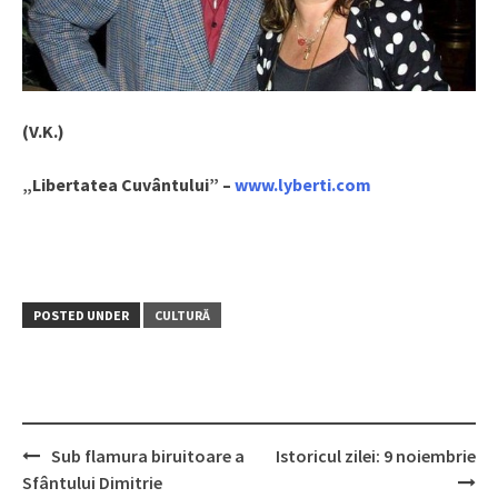
(V.K.)
„Libertatea Cuvântului” –
www.lyberti.com
POSTED UNDER
CULTURĂ
Sub flamura biruitoare a
Istoricul zilei: 9 noiembrie
Post
Sfântului Dimitrie