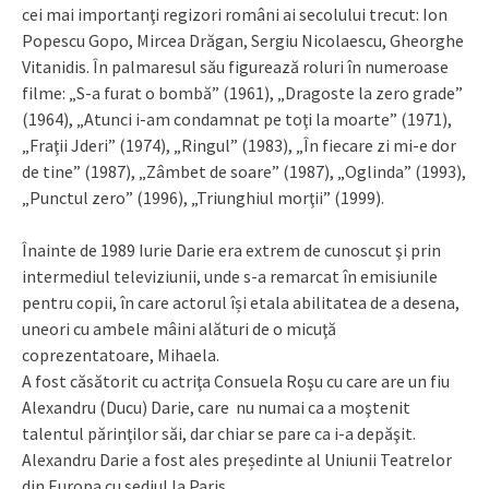
cei mai importanţi regizori români ai secolului trecut: Ion
Popescu Gopo, Mircea Drăgan, Sergiu Nicolaescu, Gheorghe
Vitanidis. În palmaresul său figurează roluri în numeroase
filme: „S-a furat o bombă” (1961), „Dragoste la zero grade”
(1964), „Atunci i-am condamnat pe toţi la moarte” (1971),
„Fraţii Jderi” (1974), „Ringul” (1983), „În fiecare zi mi-e dor
de tine” (1987), „Zâmbet de soare” (1987), „Oglinda” (1993),
„Punctul zero” (1996), „Triunghiul morţii” (1999).
Înainte de 1989 Iurie Darie era extrem de cunoscut şi prin
intermediul televiziunii, unde s-a remarcat în emisiunile
pentru copii, în care actorul își etala abilitatea de a desena,
uneori cu ambele mâini alături de o micuţă
coprezentatoare, Mihaela.
A fost căsătorit cu actriţa Consuela Roşu cu care are un fiu
Alexandru (Ducu) Darie, care nu numai ca a moştenit
talentul părinţilor săi, dar chiar se pare ca i-a depăşit.
Alexandru Darie a fost ales președinte al Uniunii Teatrelor
din Europa cu sediul la Paris.