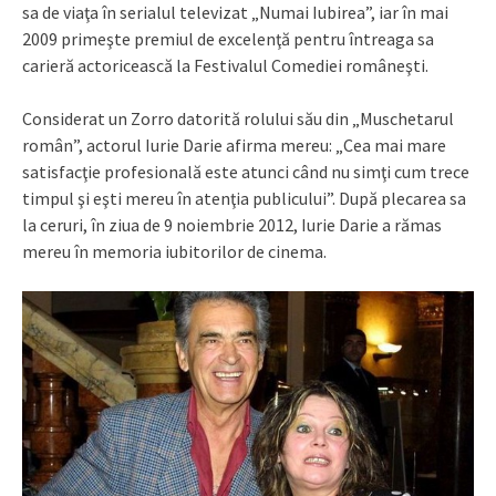
sa de viaţa în serialul televizat „Numai Iubirea”, iar în mai
2009 primeşte premiul de excelenţă pentru întreaga sa
carieră actoricească la Festivalul Comediei româneşti.
Considerat un Zorro datorită rolului său din „Muschetarul
român”, actorul Iurie Darie afirma mereu: „Cea mai mare
satisfacţie profesională este atunci când nu simţi cum trece
timpul şi eşti mereu în atenţia publicului”. După plecarea sa
la ceruri, în ziua de 9 noiembrie 2012, Iurie Darie a rămas
mereu în memoria iubitorilor de cinema.