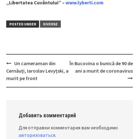
„Libertatea Cuvântului” –
www.lyberti.com
POSTED UNDER
DIVERSE
Un cameraman din
În Bucovina o bunică de 90 de
Post
Cernăuți, Iaroslav Levyțski, a
ani a murit de coronavirus
navigation
murit pe front
Добавить комментарий
Для отправки комментария вам необходимо
авторизоваться
.