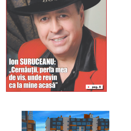
Буковина