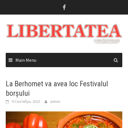
Skip
to
content
Main Menu
La Berhomet va avea loc Festivalul
borșului
9 Сентябрь 2025
admin