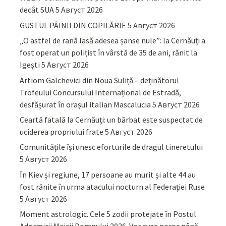
decât SUA
5 Август 2026
GUSTUL PÂINII DIN COPILĂRIE
5 Август 2026
„O astfel de rană lasă adesea șanse nule”: la Cernăuți a
fost operat un polițist în vârstă de 35 de ani, rănit la
Igești
5 Август 2026
Artiom Galchevici din Noua Suliță – deținătorul
Trofeului Concursului Internațional de Estradă,
desfășurat în orașul italian Mascalucia
5 Август 2026
Ceartă fatală la Cernăuți: un bărbat este suspectat de
uciderea propriului frate
5 Август 2026
Comunitățile își unesc eforturile de dragul tineretului
5 Август 2026
În Kiev și regiune, 17 persoane au murit și alte 44 au
fost rănite în urma atacului nocturn al Federației Ruse
5 Август 2026
Moment astrologic. Cele 5 zodii protejate în Postul