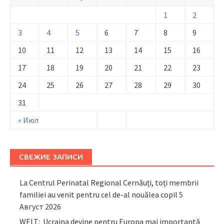
1
2
3
4
5
6
7
8
9
10
11
12
13
14
15
16
17
18
19
20
21
22
23
24
25
26
27
28
29
30
31
« Июл
СВЕЖИЕ ЗАПИСИ
La Centrul Perinatal Regional Cernăuți, toți membrii
familiei au venit pentru cel de-al nouălea copil
5
Август 2026
WELT: Ucraina devine pentru Europa mai importantă