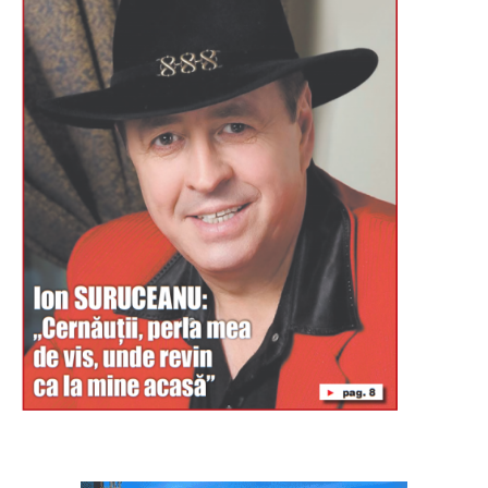
Буковина