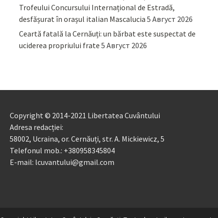
Trofeului Concursului Internațional de Estradă,
desfășurat în orașul italian Mascalucia
5 Август 2026
Ceartă fatală la Cernăuți: un bărbat este suspectat de
uciderea propriului frate
5 Август 2026
Copyright © 2014-2021 Libertatea Cuvântului
Adresa redacției:
58002, Ucraina, or. Cernăuți, str. A. Mickiewicz, 5
Telefonul mob.: +380958345804
E-mail: lcuvantului@gmail.com