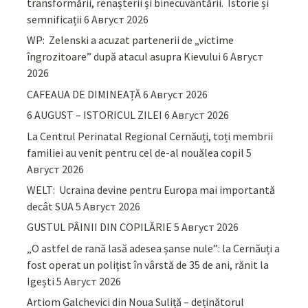
transformării, renașterii și binecuvântării. Istorie și
semnificații
6 Август 2026
WP: Zelenski a acuzat partenerii de „victime
îngrozitoare” după atacul asupra Kievului
6 Август
2026
CAFEAUA DE DIMINEAȚĂ
6 Август 2026
6 AUGUST – ISTORICUL ZILEI
6 Август 2026
La Centrul Perinatal Regional Cernăuți, toți membrii
familiei au venit pentru cel de-al nouălea copil
5
Август 2026
WELT: Ucraina devine pentru Europa mai importantă
decât SUA
5 Август 2026
GUSTUL PÂINII DIN COPILĂRIE
5 Август 2026
„O astfel de rană lasă adesea șanse nule”: la Cernăuți a
fost operat un polițist în vârstă de 35 de ani, rănit la
Igești
5 Август 2026
Artiom Galchevici din Noua Suliță – deținătorul