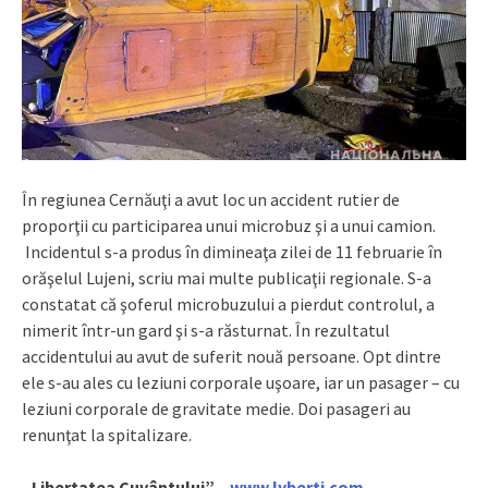
În regiunea Cernăuţi a avut loc un accident rutier de
proporţii cu participarea unui microbuz şi a unui camion.
Incidentul s-a produs în dimineaţa zilei de 11 februarie în
orăşelul Lujeni, scriu mai multe publicaţii regionale. S-a
constatat că şoferul microbuzului a pierdut controlul, a
nimerit într-un gard şi s-a răsturnat. În rezultatul
accidentului au avut de suferit nouă persoane. Opt dintre
ele s-au ales cu leziuni corporale uşoare, iar un pasager – cu
leziuni corporale de gravitate medie. Doi pasageri au
renunţat la spitalizare.
„Libertatea Cuvântului” –
www.lyberti.com