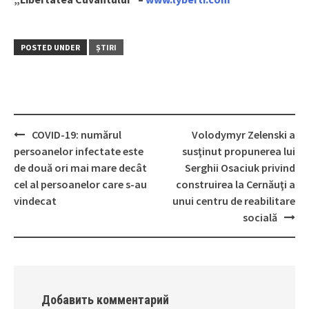
POSTED UNDER
ȘTIRI
COVID-19: numărul
Volodymyr Zelenski a
Post
persoanelor infectate este
susţinut propunerea lui
navigation
de două ori mai mare decât
Serghii Osaciuk privind
cel al persoanelor care s-au
construirea la Cernăuţi a
vindecat
unui centru de reabilitare
socială
Добавить комментарий