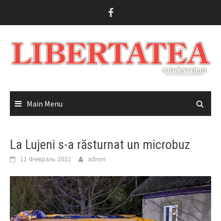
Skip
to
content
Main Menu
La Lujeni s-a răsturnat un microbuz
11 Февраль 2022
admin