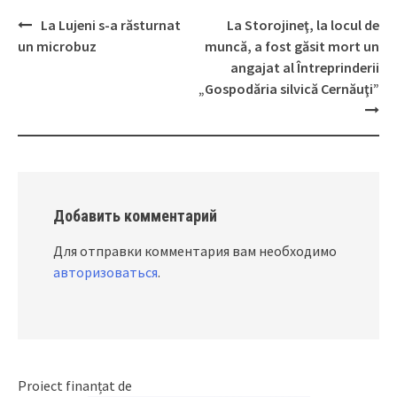
La Lujeni s-a răsturnat
La Storojineţ, la locul de
Post
un microbuz
muncă, a fost găsit mort un
navigation
angajat al Întreprinderii
„Gospodăria silvică Cernăuţi”
Добавить комментарий
Для отправки комментария вам необходимо
авторизоваться
.
Proiect finanțat de