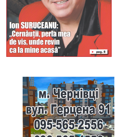
Буковина