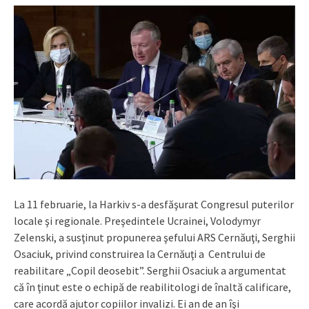
La 11 februarie, la Harkiv s-a desfăşurat Congresul puterilor
locale şi regionale. Preşedintele Ucrainei, Volodymyr
Zelenski, a susţinut propunerea şefului ARS Cernăuţi, Serghii
Osaciuk, privind construirea la Cernăuţi a Centrului de
reabilitare „Copil deosebit”. Serghii Osaciuk a argumentat
că în ţinut este o echipă de reabilitologi de înaltă calificare,
care acordă ajutor copiilor invalizi. Ei an de an îşi