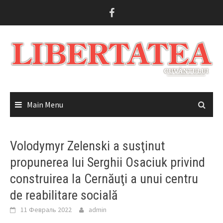
Skip
to
content
Main Menu
Volodymyr Zelenski a susţinut
propunerea lui Serghii Osaciuk privind
construirea la Cernăuţi a unui centru
de reabilitare socială
11 Февраль 2022
admin