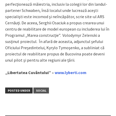
perfecţionează măiestria, inclusiv la colegii lor din landul-
partener Schwaben, însă localul unde lucrează aceşti
specialişti este incomod şi neîncăpător, scrie site-ul ARS
Cernăuţi. De aceea, Serghii Osaciuk a propus crearea unui
centru de reabilitare de model european cu includerea lui în
Programul „Marea construcţie”. Volodymyr Zelenski a
susţinut proiectul. În afară de aceasta, adjunctul şefului
Oficiului Preşedintelui, Kyrylo Tymoşenko, a subliniat că
proiectul de reabilitare propus de Bucovina poate deveni
unul pilot şi pentru alte regiuni ale ţării.
„Libertatea Cuvântului” –
www.lyberti.com
POSTED UNDER
SOCIAL