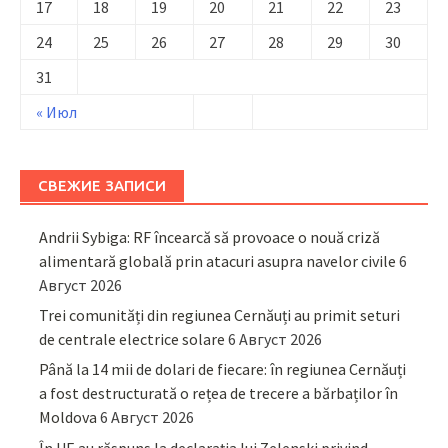
17
18
19
20
21
22
23
24
25
26
27
28
29
30
31
« Июл
СВЕЖИЕ ЗАПИСИ
Andrii Sybiga: RF încearcă să provoace o nouă criză
alimentară globală prin atacuri asupra navelor civile
6
Август 2026
Trei comunități din regiunea Cernăuți au primit seturi
de centrale electrice solare
6 Август 2026
Până la 14 mii de dolari de fiecare: în regiunea Cernăuți
a fost destructurată o rețea de trecere a bărbaților în
Moldova
6 Август 2026
În UE au răspuns la declarația lui Zelenski privind