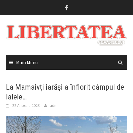
Skip
to
content
Main Menu
La Mamaivţi iarăşi a înflorit câmpul de
lalele…
22 Апрель 2023
admin