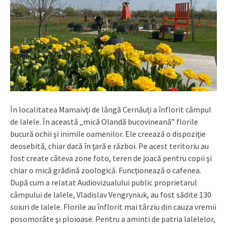
În localitatea Mamaivţi de lângă Cernăuţi a înflorit câmpul
de lalele. În această „mică Olandă bucovineană” florile
bucură ochii şi inimile oamenilor. Ele creează o dispoziţie
deosebită, chiar dacă în ţară e război. Pe acest teritoriu au
fost create câteva zone foto, teren de joacă pentru copii şi
chiar o mică grădină zoologică. Funcţionează o cafenea.
După cum a relatat Audiovizualului public proprietarul
câmpului de lalele, Vladislav Vengryniuk, au fost sădite 130
soiuri de lalele. Florile au înflorit mai târziu din cauza vremii
posomorâte şi ploioase. Pentru a aminti de patria lalelelor,