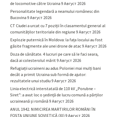
de locomotive către Ucraina
9 Август 2026
Personalitate legendară a neamului românesc din
Bucovina
9 Август 2026
CT Ciudei a urcat cu 7 poziții în clasamentul general al
comunităților teritoriale din regiune
9 Август 2026
Explozie puternică în Moldova: la fața locului au fost
găsite fragmente ale unei drone de atac
9 Август 2026
Doza de sănătate. 4 lucruri pe care să le faci seara,
dacă ai colesterolul mărit
9 Август 2026
Refugiații ucraineni au adus Poloniei mai mulți bani
decât a primit Ucraina sub formă de ajutor:
rezultatele unui studiu
9 Август 2026
Linia electrică interstatală de 110 kV „Porubne –
Siret”: a avut loc o ședință de lucru comună a părților
ucraineană și română
9 Август 2026
ANUL 1942. NIMICIREA MARTIRILOR ROMÂNI ÎN
FOSTA UNIUNE SOVIETICĂ (XI)
9 Август 2026