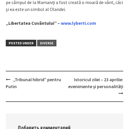
pe câmpul de la Mamaivţi a fost creată o moară de vânt, căci
şi ea este un simbol al Olandei.
„Libertatea Cuvântului” –
www.lyberti.com
POSTED UNDER
DIVERSE
„Tribunal hibrid” pentru
Istoricul zilei – 23 aprilie:
Post
Putin
evenimente și personalități
navigation
Добавить комментарий