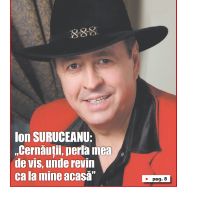
Буковина