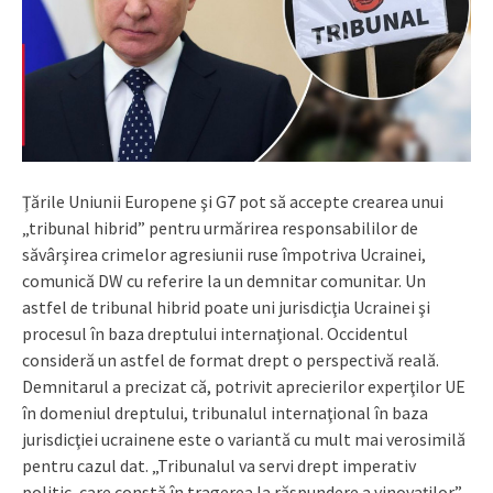
Ţările Uniunii Europene şi G7 pot să accepte crearea unui
„tribunal hibrid” pentru urmărirea responsabililor de
săvârşirea crimelor agresiunii ruse împotriva Ucrainei,
comunică DW cu referire la un demnitar comunitar. Un
astfel de tribunal hibrid poate uni jurisdicţia Ucrainei şi
procesul în baza dreptului internaţional. Occidentul
consideră un astfel de format drept o perspectivă reală.
Demnitarul a precizat că, potrivit aprecierilor experţilor UE
în domeniul dreptului, tribunalul internaţional în baza
jurisdicţiei ucrainene este o variantă cu mult mai verosimilă
pentru cazul dat. „Tribunalul va servi drept imperativ
politic, care constă în tragerea la răspundere a vinovaţilor”,