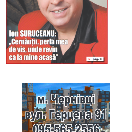
Буковина