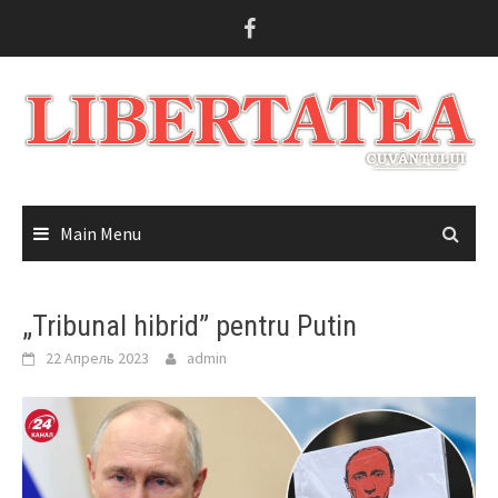
Skip
to
content
Main Menu
„Tribunal hibrid” pentru Putin
22 Апрель 2023
admin