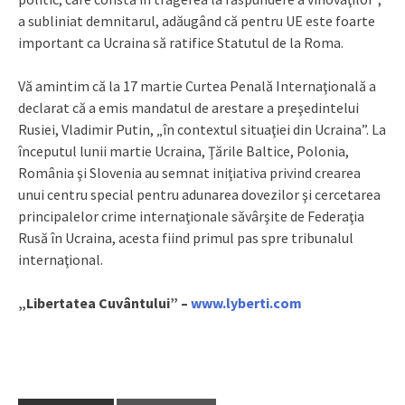
a subliniat demnitarul, adăugând că pentru UE este foarte
important ca Ucraina să ratifice Statutul de la Roma.
Vă amintim că la 17 martie Curtea Penală Internaţională a
declarat că a emis mandatul de arestare a preşedintelui
Rusiei, Vladimir Putin, „în contextul situaţiei din Ucraina”. La
începutul lunii martie Ucraina, Ţările Baltice, Polonia,
România şi Slovenia au semnat iniţiativa privind crearea
unui centru special pentru adunarea dovezilor şi cercetarea
principalelor crime internaţionale săvârşite de Federaţia
Rusă în Ucraina, acesta fiind primul pas spre tribunalul
internaţional.
„Libertatea Cuvântului” –
www.lyberti.com