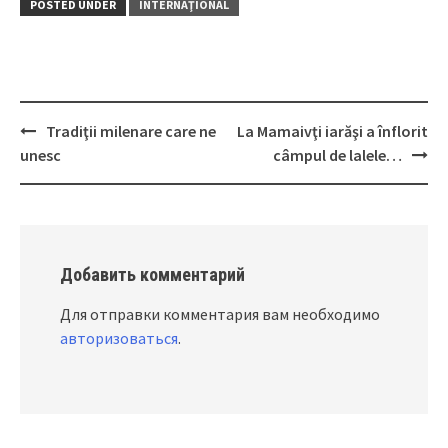
POSTED UNDER
INTERNAŢIONAL
Tradiţii milenare care ne
La Mamaivţi iarăşi a înflorit
Post
unesc
câmpul de lalele…
navigation
Добавить комментарий
Для отправки комментария вам необходимо
авторизоваться
.