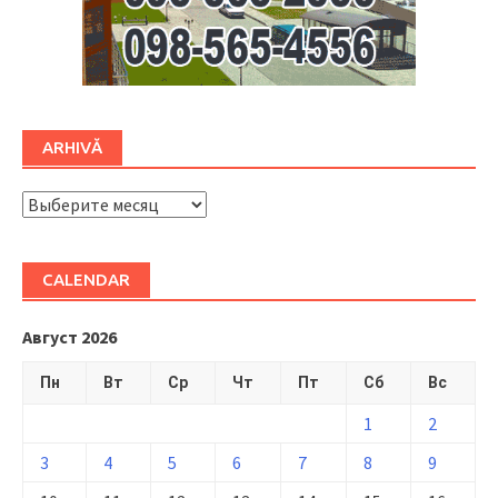
ARHIVĂ
ARHIVĂ
CALENDAR
Август 2026
Пн
Вт
Ср
Чт
Пт
Сб
Вс
1
2
3
4
5
6
7
8
9