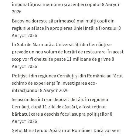
îmbunătățirea memoriei și atenției copiilor
8 Август
2026
Bucovina dorește să primească mai mulți copii din
regiunile aflate în apropierea liniei întâi a frontului
8
Август 2026
În Sala de Marmură a Universității din Cernăuți se
prevede un nou volum de lucrări de restaurare. În acest
scop vor fi cheltuite peste 11 milioane de grivne
8
Август 2026
Polițiștii din regiunea Cernăuți și din România au făcut
schimb de experiență în investigarea eco-
infracțiunilor
8 Август 2026
Se ascundea într-un depozit de fân: în regiunea
Cernăuți, după 11 zile de căutări, a fost reținut
bărbatul care a deschis focul asupra polițiștilor
8
Август 2026
Șeful Ministerului Apărării al României: Dacă vor veni