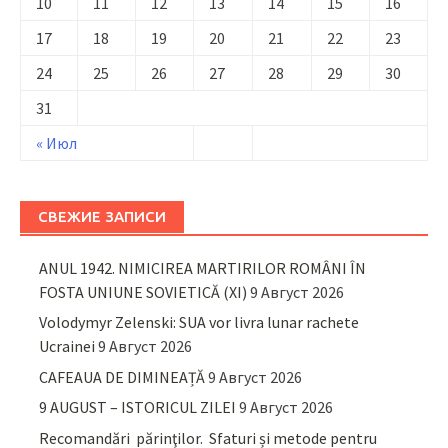
10
11
12
13
14
15
16
17
18
19
20
21
22
23
24
25
26
27
28
29
30
31
« Июл
СВЕЖИЕ ЗАПИСИ
ANUL 1942. NIMICIREA MARTIRILOR ROMÂNI ÎN
FOSTA UNIUNE SOVIETICĂ (XI)
9 Август 2026
Volodymyr Zelenski: SUA vor livra lunar rachete
Ucrainei
9 Август 2026
CAFEAUA DE DIMINEAȚĂ
9 Август 2026
9 AUGUST – ISTORICUL ZILEI
9 Август 2026
Recomandări părinţilor. Sfaturi și metode pentru