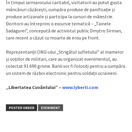
În timpul iarmarocului caritabil, vizitatorii au putut gusta
mâncăruri căzăcești, cumpăra produse de panificație și
produse artizanale și participa la cursuri de măiestrie.
Doritorii au întreprins o excursie tematică – „Tainele
Sadagurei”, concepută de activistul public Dmytro Sirman,
care recent a căzut cu moarte de erou pe front.
Reprezentanții ONG-ului „Strigătul sufletului” al mamelor
și soțiilor de militari, care au organizat evenimentul, au
colectat 91 690 grivne. Banii vor fi folosiți pentru a cumpăra
un sistem de război electronic pentru soldații ucraineni.
„Libertatea Cuvântului” –
www.lyberti.com
POSTED UNDER
EVENIMENT