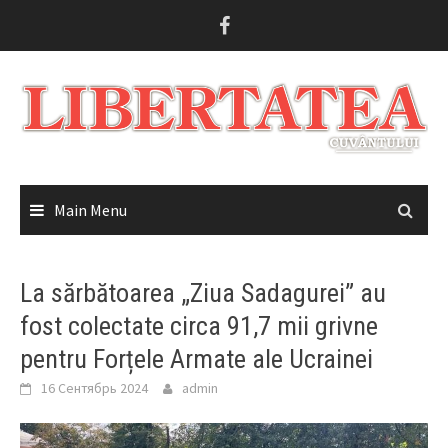
Skip
to
content
Main Menu
La sărbătoarea „Ziua Sadagurei” au
fost colectate circa 91,7 mii grivne
pentru Forțele Armate ale Ucrainei
16 Сентябрь 2024
admin