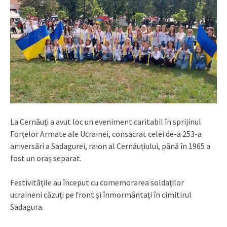
La Cernăuți a avut loc un eveniment caritabil în sprijinul
Forțelor Armate ale Ucrainei, consacrat celei de-a 253-a
aniversări a Sadagurei, raion al Cernăuțiului, până în 1965 a
fost un oraș separat.
Festivitățile au început cu comemorarea soldaților
ucraineni căzuți pe front și înmormântați în cimitirul
Sadagura.