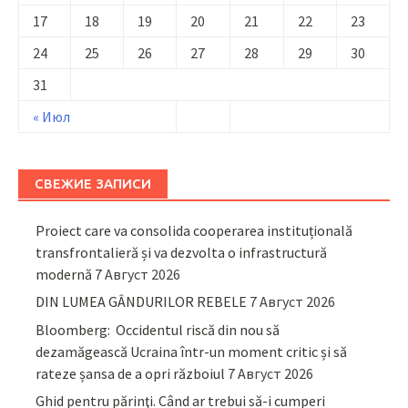
17
18
19
20
21
22
23
24
25
26
27
28
29
30
31
« Июл
СВЕЖИЕ ЗАПИСИ
Proiect care va consolida cooperarea instituțională
transfrontalieră și va dezvolta o infrastructură
modernă
7 Август 2026
DIN LUMEA GÂNDURILOR REBELE
7 Август 2026
Bloomberg: Occidentul riscă din nou să
dezamăgească Ucraina într-un moment critic și să
rateze șansa de a opri războiul
7 Август 2026
Ghid pentru părinţi. Când ar trebui să-i cumperi