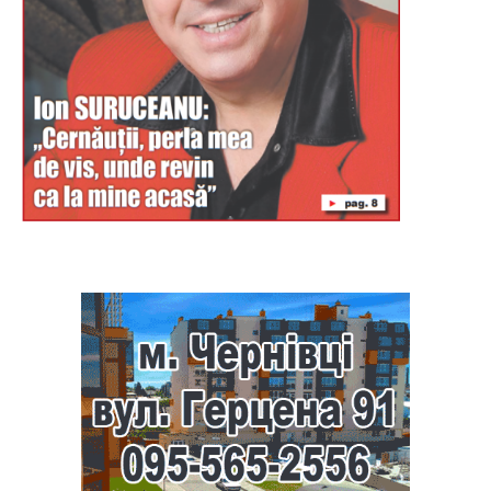
Буковина