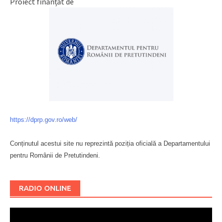
Proiect finanțat de
https://dprp.gov.ro/web/
Conținutul acestui site nu reprezintă poziția oficială a Departamentului
pentru Românii de Pretutindeni.
Буковина
RADIO ONLINE