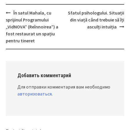
În satul Mahala, cu
Sfatul psihologului. Situații
Post
sprijinul Programului
din viață când trebuie să îți
navigation
„VidNOVA” (Reînnoirea”) a
asculți intuiția
fost restaurat un spațiu
pentru tineret
Добавить комментарий
Для отправки комментария вам необходимо
авторизоваться
.