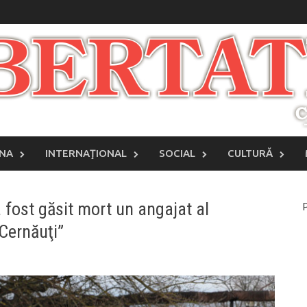
INA
INTERNAŢIONAL
SOCIAL
CULTURĂ
a fost găsit mort un angajat al
P
 Cernăuţi”