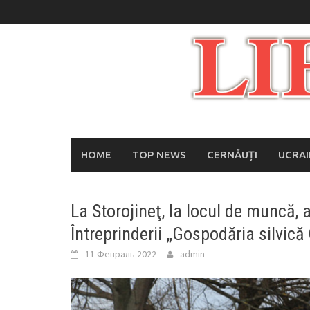
Skip
to
content
HOME
TOP NEWS
CERNĂUȚI
UCRA
La Storojineţ, la locul de muncă, 
Întreprinderii „Gospodăria silvică
11 Февраль 2022
admin