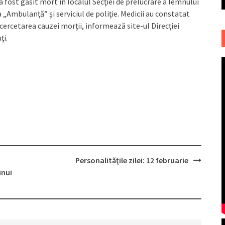
a fost găsit mort în localul Secţiei de prelucrare a lemnului
 „Ambulanţă” şi serviciul de poliţie. Medicii au constatat
ercetarea cauzei morţii, informează site-ul Direcţiei
ţi.
Personalităţile zilei: 12 februarie
unui