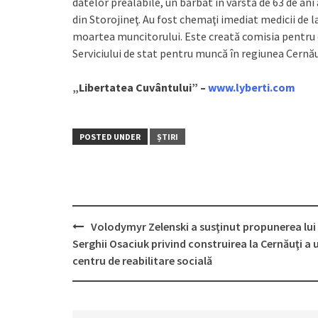
datelor prealabile, un bărbat în vârstă de 63 de ani 
din Storojineţ. Au fost chemaţi imediat medicii de la
moartea muncitorului. Este creată comisia pentru c
Serviciului de stat pentru muncă în regiunea Cernău
„Libertatea Cuvântului” –
www.lyberti.com
POSTED UNDER
ȘTIRI
Volodymyr Zelenski a susţinut propunerea lui
Post
Serghii Osaciuk privind construirea la Cernăuţi a 
navigation
centru de reabilitare socială