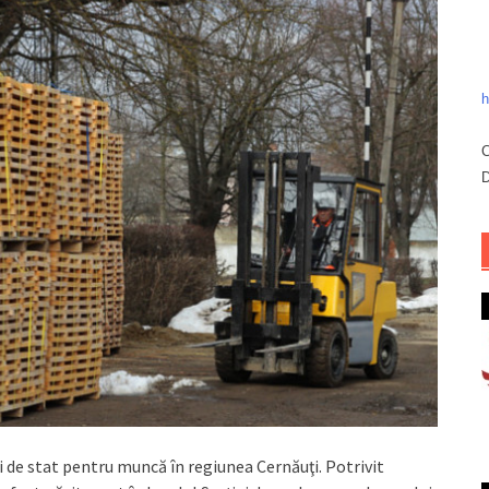
h
C
D
i de stat pentru muncă în regiunea Cernăuţi. Potrivit