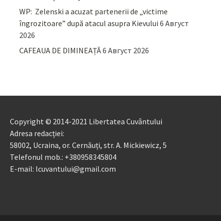
WP: Zelenski a acuzat partenerii de „victime
îngrozitoare” după atacul asupra Kievului
6 Август
2026
CAFEAUA DE DIMINEAȚĂ
6 Август 2026
Copyright © 2014-2021 Libertatea Cuvântului
Adresa redacției:
58002, Ucraina, or. Cernăuți, str. A. Mickiewicz, 5
Telefonul mob.: +380958345804
E-mail: lcuvantului@gmail.com