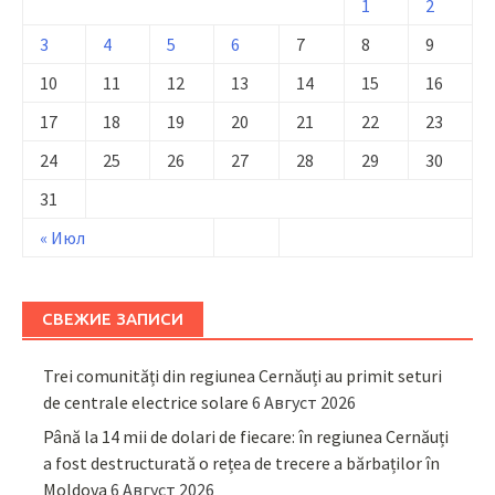
1
2
3
4
5
6
7
8
9
10
11
12
13
14
15
16
17
18
19
20
21
22
23
24
25
26
27
28
29
30
31
« Июл
СВЕЖИЕ ЗАПИСИ
Trei comunități din regiunea Cernăuți au primit seturi
de centrale electrice solare
6 Август 2026
Până la 14 mii de dolari de fiecare: în regiunea Cernăuți
a fost destructurată o rețea de trecere a bărbaților în
Moldova
6 Август 2026