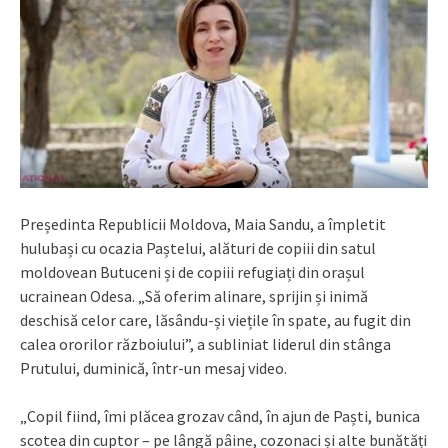
Președinta Republicii Moldova, Maia Sandu, a împletit
hulubași cu ocazia Paștelui, alături de copiii din satul
moldovean Butuceni și de copiii refugiați din orașul
ucrainean Odesa. „Să oferim alinare, sprijin și inimă
deschisă celor care, lăsându-și viețile în spate, au fugit din
calea ororilor războiului”, a subliniat liderul din stânga
Prutului, duminică, într-un mesaj video.
„Copil fiind, îmi plăcea grozav când, în ajun de Paști, bunica
scotea din cuptor – pe lângă pâine, cozonaci și alte bunătăți