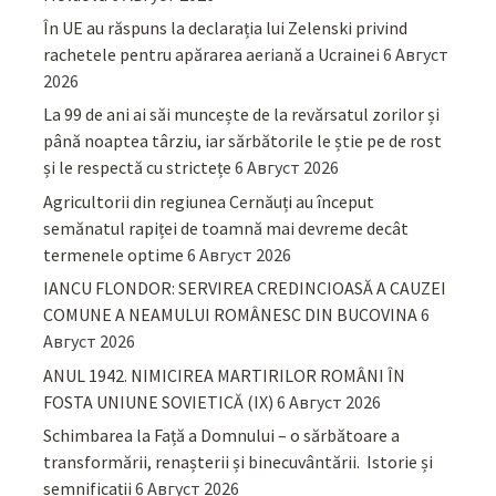
În UE au răspuns la declarația lui Zelenski privind
rachetele pentru apărarea aeriană a Ucrainei
6 Август
2026
La 99 de ani ai săi muncește de la revărsatul zorilor și
până noaptea târziu, iar sărbătorile le știe pe de rost
și le respectă cu strictețe
6 Август 2026
Agricultorii din regiunea Cernăuți au început
semănatul rapiței de toamnă mai devreme decât
termenele optime
6 Август 2026
IANCU FLONDOR: SERVIREA CREDINCIOASĂ A CAUZEI
COMUNE A NEAMULUI ROMÂNESC DIN BUCOVINA
6
Август 2026
ANUL 1942. NIMICIREA MARTIRILOR ROMÂNI ÎN
FOSTA UNIUNE SOVIETICĂ (IX)
6 Август 2026
Schimbarea la Față a Domnului – o sărbătoare a
transformării, renașterii și binecuvântării. Istorie și
semnificații
6 Август 2026