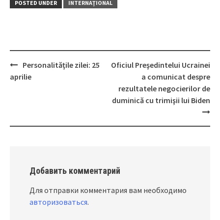
POSTED UNDER
INTERNAŢIONAL
Personalităţile zilei: 25
Oficiul Preşedintelui Ucrainei
Post
aprilie
a comunicat despre
navigation
rezultatele negocierilor de
duminică cu trimişii lui Biden
Добавить комментарий
Для отправки комментария вам необходимо
авторизоваться
.