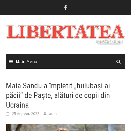
Skip
to
content
Main Menu
Maia Sandu a împletit „hulubași ai
păcii” de Paște, alături de copii din
Ucraina
25 Апрель 2022
admin