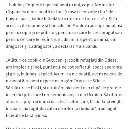
– hulubași împletiți special pentru noi, copiii. Aroma lor
răspândea dintr-odată în toată casa o senzație clară de
liniște, pace, iubire blândă și ocrotire de tot ce e rău. Și în
aceste zile mamele și bunicile din Moldova au copt hulubași
pentru copiii și nepoții lor, pentru cei care le trec pragul sau
pentru cei care le ies în drum, din inimă pentru inimă, din
dragoste și cu dragoste”, a declarat Maia Sandu.
„Alături de copiii din Butuceni și copiii refugiați din Odesa,
am împletit și noi, punându-ne tot sufletul, toată speranța
și grija, hulubași ai păcii. Acum, ca niciodată, avem nevoie de
niciodată, și pentru pace ne rugăm în aceste Sfinte
Sărbători de Paști, și nu uităm nici pentru o clipă de grelele
încercări prin care trec semenii noștri din Ucraina. Să oferim
alinare, sprijin și inimă deschisă celor care, lăsându-și viețile
în spate, au fugit din calea ororilor războiului”, a adăugat
liderul de la Chișinău.
Maia Sandu a transmis și o urare cu ocazia Sărbătorilor