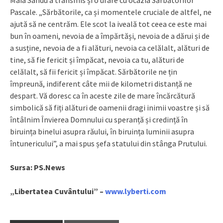
Pascale. „Sărbătorile, ca și momentele cruciale de altfel, ne
ajută să ne centrăm. Ele scot la iveală tot ceea ce este mai
bun în oameni, nevoia de a împărtăși, nevoia de a dărui și de
a susține, nevoia de a fi alături, nevoia ca celălalt, alături de
tine, să fie fericit și împăcat, nevoia ca tu, alături de
celălalt, să fii fericit și împăcat. Sărbătorile ne țin
împreună, indiferent câte mii de kilometri distanță ne
despart. Vă doresc ca în aceste zile de mare încărcătură
simbolică să fiți alături de oamenii dragi inimii voastre și să
întâlnim Învierea Domnului cu speranță și credință în
biruința binelui asupra răului, în biruința luminii asupra
întunericului”, a mai spus șefa statului din stânga Prutului.
Sursa: PS.News
„Libertatea Cuvântului” –
www.lyberti.com