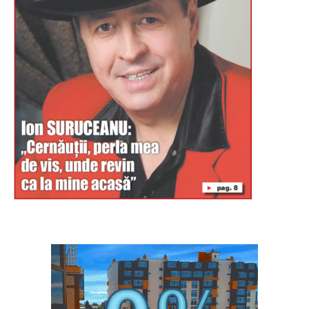
Буковина