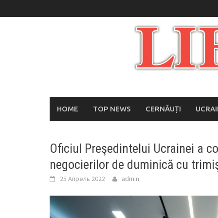
Skip
to
content
HOME
TOP NEWS
CERNĂUȚI
UCRA
Oficiul Preşedintelui Ucrainei a 
negocierilor de duminică cu trimiş
25 Апрель 2022
admin