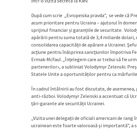
într-o vizită secretă la Kiev.
După cum scrie „Evropeiska pravda”, se vede că Pre
acum prioritare pentru Ucraina – ajutorul în domeniu
sprijinul financiar și garanțiile de securitate. Vo
apărării pentru suma totală de 3,4 miliarde dolari, 
consolidarea capacității de apărare a Ucrainei. Şef
acțiune pentru înăsprirea sancțiunilor împotriva Fe
Ermak-McFaul. „Înțelegem care ar trebui să fie urmă
partenerilor», a subliniat Volodymyr Zelenski. Pre
Statele Unite a oportunităților pentru ca mărfurile
În cadrul întâlnirii au fost discutate, de asemenea, 
anti-război. Volodymyr Zelenski a accentuat că Ucra
țări-garante ale securității Ucrainei.
„Vizita unei delegații de oficiali americani de rang
ucrainean este foarte valoroasă și importantă”, a s