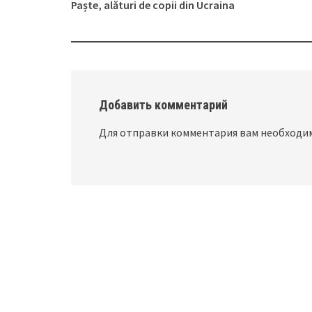
Post
Paște, alături de copii din Ucraina
navigation
Добавить комментарий
Для отправки комментария вам необход