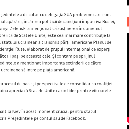
ședintele a discutat cu delegația SUA probleme care sunt
l apărării, întărirea politicii de sancțiuni împotriva Rusiei,
lodymyr Zelenski a menționat că susţinerea în domeniul
oferită de Statele Unite, este cea mai mare contribuție la
ul statului ucrainean a transmis părții americane Planul de
derației Ruse, elaborat de grupul internațional de experți
torii pași pe această cale. Și contam pe sprijinul
ședintele a menţionat importanța extinderii de către
 ucrainene să intre pe piața americană.
procesul de pace și perspectivele de consolidare a coaliției
ina apreciază Statele Unite ca un lider printre viitoarele
 înalt la Kiev în acest moment crucial pentru statul
cris Președintele pe contul său de Facebook.