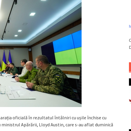
h
C
D
arația oficială în rezultatul întâlniri cu ușile închise cu
 ministrul Apărării, Lloyd Austin, care s-au aflat duminică